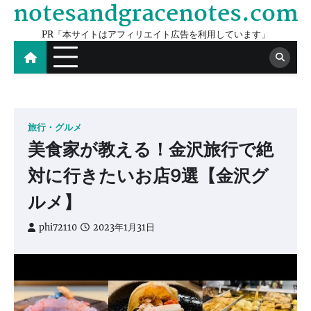
notesandgracenotes.com
Skip
to
PR「本サイトはアフィリエイト広告を利用しています」
content
旅行・グルメ
美食家が教える！金沢旅行で絶
対に行きたいお店9選【金沢グ
ルメ】
phi72110
2023年1月31日