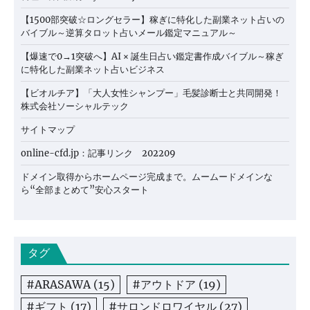
【1500部突破☆ロングセラー】稼ぎに特化した副業ネット占いの
バイブル～逆算タロット占いメール鑑定マニュアル～
【爆速で0→1突破へ】AI × 誕生日占い鑑定書作成バイブル～稼ぎ
に特化した副業ネット占いビジネス
【ビオルチア】「大人女性シャンプー」毛髪診断士と共同開発！
株式会社ソーシャルテック
サイトマップ
online-cfd.jp：記事リンク 202209
ドメイン取得からホームページ完成まで。ムームードメインな
ら“全部まとめて”安心スタート
タグ
#ARASAWA
(15)
#アウトドア
(19)
#ギフト
(17)
#サロンドロワイヤル
(27)