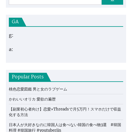
GA
g:
a:
Popular Posts
桃色恋愛図鑑 男と女のラブゲーム
かわいいオリカ 愛欲の遍歴
【副業初心者向け】恋愛×Threadsで月5万円！スマホだけで収益
化する方法
日本人が大好きなのに韓国人は食べない韓国の食べ物3選 #韓国
料理 #韓国旅行 #youtuberjin