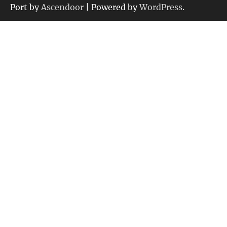
ー
Port by
Ascendoor
| Powered by
WordPress
.