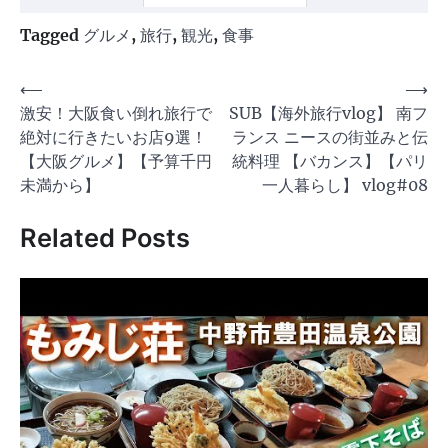
Tagged
グルメ
,
旅行
,
観光
,
食事
投
⟵
⟶
激安！大阪食い倒れ旅行で
SUB【海外旅行vlog】 南フ
稿
絶対に行きたいお店9選！
ランス ニースの街並みと伝
ナ
【大阪グルメ】【予算千円
統料理 【バカンス】【パリ
ビ
未満から】
一人暮らし】 vlog#08
ゲ
Related Posts
ー
シ
ョ
ン