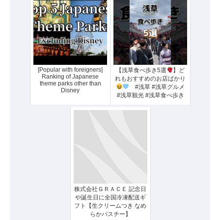
[Popular with foreigners]
【浅草食べ歩き5選
】ど
Ranking of Japanese
れもおすすめのお店ばかり
theme parks other than
#浅草 #浅草グルメ
Disney
#浅草観光 #浅草食べ歩き
株式会社ＧＲＡＣＥ 記念日
や誕生日に全国冷凍配送ギ
フト【生クリームつき なめ
らかバスチー】