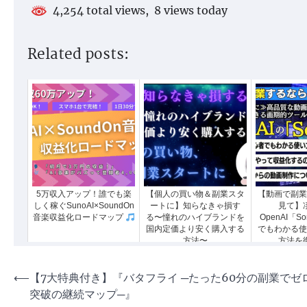
4,254 total views, 8 views today
Related posts:
5万収入アップ！誰でも楽
【個人の買い物＆副業スタ
【動画で副業
しく稼ぐSunoAI×SoundOn
ートに】知らなきゃ損す
見て】
音楽収益化ロードマップ
る〜憧れのハイブランドを
OpenAI「S
国内定価より安く購入する
でもわかる使
方法〜
方法を
投
⟵
【7大特典付き】『バタフライ ─たった60分の副業でゼ
突破の継続マップ─』
稿