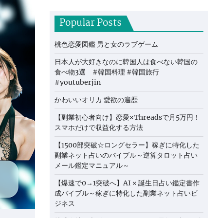
Popular Posts
桃色恋愛図鑑 男と女のラブゲーム
日本人が大好きなのに韓国人は食べない韓国の
食べ物3選 #韓国料理 #韓国旅行
#youtuberjin
かわいいオリカ 愛欲の遍歴
【副業初心者向け】恋愛×Threadsで月5万円！
スマホだけで収益化する方法
【1500部突破☆ロングセラー】稼ぎに特化した
副業ネット占いのバイブル～逆算タロット占い
メール鑑定マニュアル～
【爆速で0→1突破へ】AI × 誕生日占い鑑定書作
成バイブル～稼ぎに特化した副業ネット占いビ
ジネス