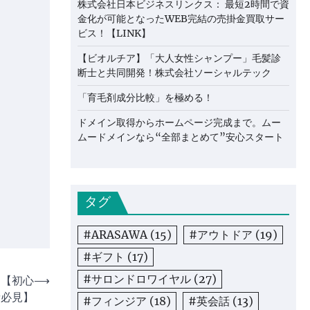
株式会社日本ビジネスリンクス： 最短2時間で資
金化が可能となったWEB完結の売掛金買取サー
ビス！【LINK】
【ビオルチア】「大人女性シャンプー」毛髪診
断士と共同開発！株式会社ソーシャルテック
「育毛剤成分比較」を極める！
ドメイン取得からホームページ完成まで。ムー
ムードメインなら“全部まとめて”安心スタート
タグ
#ARASAWA
(15)
#アウトドア
(19)
#ギフト
(17)
#サロンドロワイヤル
(27)
ド【初心
⟶
者必見】
#フィンジア
(18)
#英会話
(13)