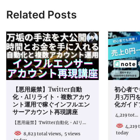
ナ
Related Posts
ビ
ゲ
ー
シ
ョ
ン
【悪用厳禁】Twitter自動
初心者で
化・AIリライト・複数アカウ
月3万円を
ント運用で稼ぐインフルエン
化ガイド
サーアカウント再現講座
4,219 tot…
【悪用厳禁】Twitter自動化・AIリ…
4,219 t
today
8,823 total views, 5 views