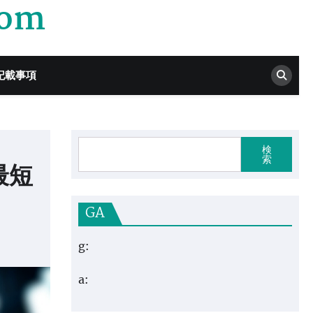
com
記載事項
検
索
最短
GA
g:
a: