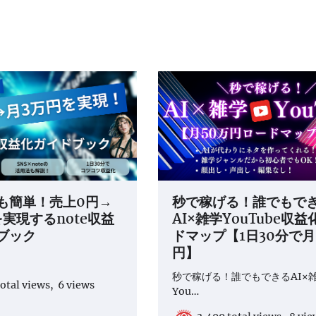
も簡単！売上0円→
秒で稼げる！誰でもで
実現するnote収益
AI×雑学YouTube収
ブック
ドマップ【1日30分で月
円】
秒で稼げる！誰でもできるAI×
otal views, 6 views
You…