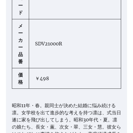
ー
ド
メ
ー
カ
SDV21000R
ー
品
番
価
￥498
格
昭和11年・春。親同士が決めた結婚に悩み続ける
凛。女学校を出て進歩的な考えを持つ凛は、式当日
遂に家を飛び出してしまう。昭和30年代・夏。凛
の娘たち、長女・薫、次女・翠、三女・慧。彼女ら