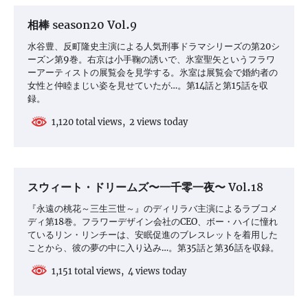
相棒 season20 Vol.9
水谷豊、反町隆史主演による人気刑事ドラマシリーズの第20シ
ーズン第9巻。右京は小手鞠の誘いで、氷室聖矢というフラワ
ーアーティストの展覧会を見学する。氷室は展覧会で婚約者の
女性と仲睦まじい姿を見せていたが…。第14話と第15話を収
録。
1,120 total views, 2 views today
スウィート・ドリームズ〜一千零一夜〜 Vol.18
『永遠の桃花～三生三世～』のディリラバ主演によるラブコメ
ディ第18巻。フラワーデザイン会社のCEO、ボー・ハイに憧れ
ているリン・リンチーは、安眠促進のブレスレットを着用した
ことから、彼の夢の中に入り込み…。第35話と第36話を収録。
1,151 total views, 4 views today