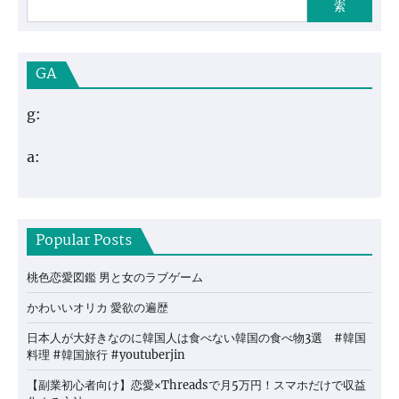
索
GA
g:
a:
Popular Posts
桃色恋愛図鑑 男と女のラブゲーム
かわいいオリカ 愛欲の遍歴
日本人が大好きなのに韓国人は食べない韓国の食べ物3選 #韓国
料理 #韓国旅行 #youtuberjin
【副業初心者向け】恋愛×Threadsで月5万円！スマホだけで収益