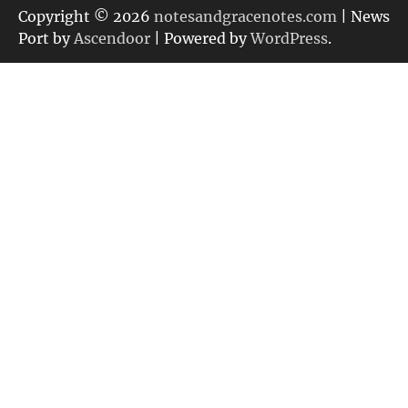
リ
Copyright © 2026
notesandgracenotes.com
| News
ー
Port by
Ascendoor
| Powered by
WordPress
.