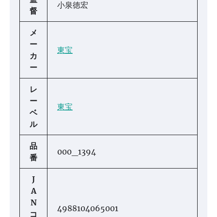
小泉徳宏
督
メ
ー
東宝
カ
ー
レ
ー
東宝
ベ
ル
品
000_1394
番
J
A
N
4988104065001
コ