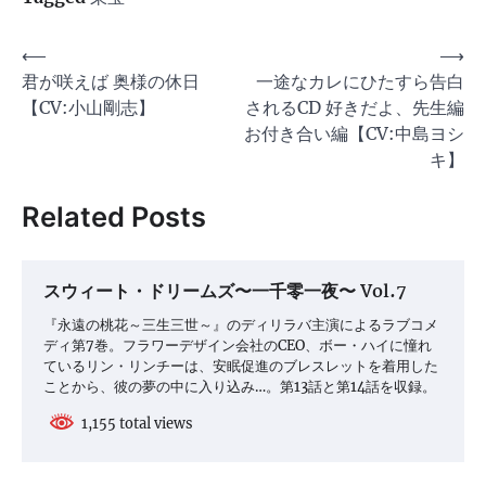
投
⟵
⟶
君が咲えば 奥様の休日
一途なカレにひたすら告白
稿
【CV:小山剛志】
されるCD 好きだよ、先生編
ナ
お付き合い編【CV:中島ヨシ
ビ
キ】
ゲ
Related Posts
ー
シ
ョ
スウィート・ドリームズ〜一千零一夜〜 Vol.7
ン
『永遠の桃花～三生三世～』のディリラバ主演によるラブコメ
ディ第7巻。フラワーデザイン会社のCEO、ボー・ハイに憧れ
ているリン・リンチーは、安眠促進のブレスレットを着用した
ことから、彼の夢の中に入り込み…。第13話と第14話を収録。
1,155 total views