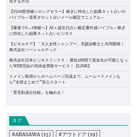
化する方法
【1500部突破☆ロングセラー】稼ぎに特化した副業ネット占いの
バイブル～逆算タロット占いメール鑑定マニュアル～
【爆速で0→1突破へ】AI × 誕生日占い鑑定書作成バイブル～稼ぎ
に特化した副業ネット占いビジネス
【ビオルチア】「大人女性シャンプー」毛髪診断士と共同開発！
株式会社ソーシャルテック
株式会社日本ビジネスリンクス： 最短2時間で資金化が可能となっ
たWEB完結の売掛金買取サービス！【LINK】
ドメイン取得からホームページ完成まで。ムームードメインな
ら“全部まとめて”安心スタート
「育毛剤成分比較」を極める！
タグ
#ARASAWA
(15)
#アウトドア
(19)