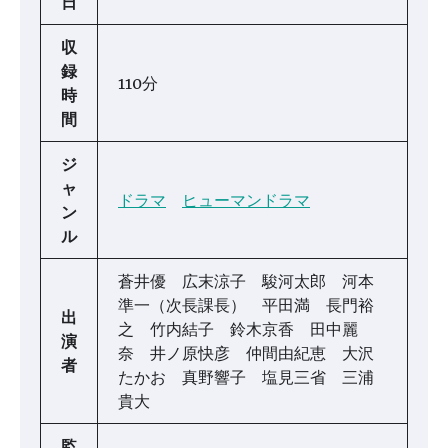
日
収
録
110分
時
間
ジ
ャ
ドラマ
ヒューマンドラマ
ン
ル
蒼井優 広末涼子 駿河太郎 河本
準一（次長課長） 平田満 長門裕
出
之 竹内結子 鈴木京香 田中麗
演
奈 井ノ原快彦 仲間由紀恵 大沢
者
たかお 真野響子 塩見三省 三浦
貴大
監