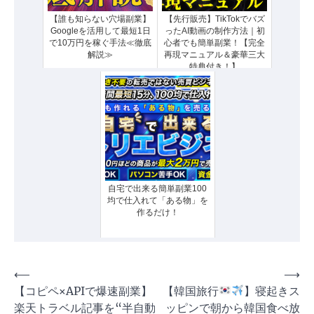
【誰も知らない穴場副業】
【先行販売】TikTokでバズ
Googleを活用して最短1日
ったAI動画の制作方法｜初
で10万円を稼ぐ手法≪徹底
心者でも簡単副業！【完全
解説≫
再現マニュアル＆豪華三大
特典付き！】
自宅で出来る簡単副業100
均で仕入れて「ある物」を
作るだけ！
投
⟵
⟶
【コピペ×APIで爆速副業】
【韓国旅行
】寝起きス
稿
楽天トラベル記事を“半自動
ッピンで朝から韓国食べ放