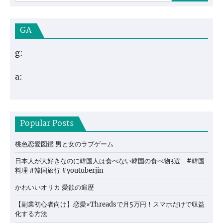
GA
g:
a:
Popular Posts
桃色恋愛図鑑 男と女のラブゲーム
日本人が大好きなのに韓国人は食べない韓国の食べ物3選 #韓国
料理 #韓国旅行 #youtuberjin
かわいいオリカ 愛欲の遍歴
【副業初心者向け】恋愛×Threadsで月5万円！スマホだけで収益
化する方法