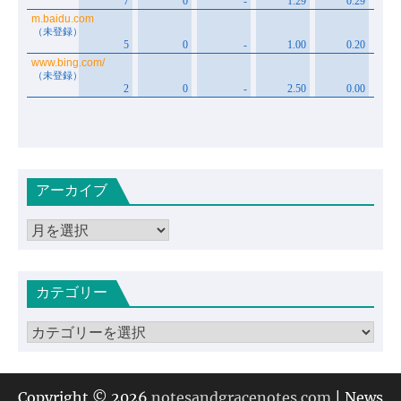
アーカイブ
ア
ー
カ
カテゴリー
イ
ブ
カ
テ
ゴ
リ
Copyright © 2026
notesandgracenotes.com
| News