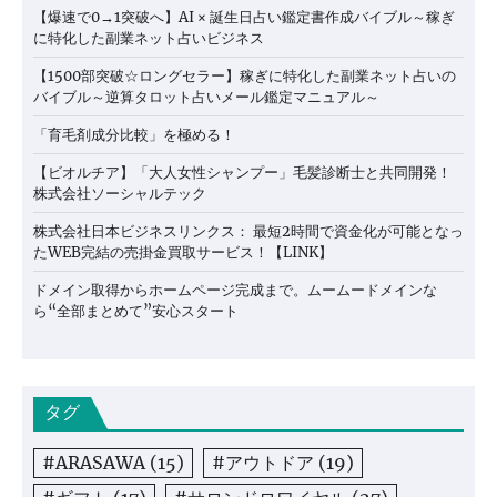
【爆速で0→1突破へ】AI × 誕生日占い鑑定書作成バイブル～稼ぎ
に特化した副業ネット占いビジネス
【1500部突破☆ロングセラー】稼ぎに特化した副業ネット占いの
バイブル～逆算タロット占いメール鑑定マニュアル～
「育毛剤成分比較」を極める！
【ビオルチア】「大人女性シャンプー」毛髪診断士と共同開発！
株式会社ソーシャルテック
株式会社日本ビジネスリンクス： 最短2時間で資金化が可能となっ
たWEB完結の売掛金買取サービス！【LINK】
ドメイン取得からホームページ完成まで。ムームードメインな
ら“全部まとめて”安心スタート
タグ
#ARASAWA
(15)
#アウトドア
(19)