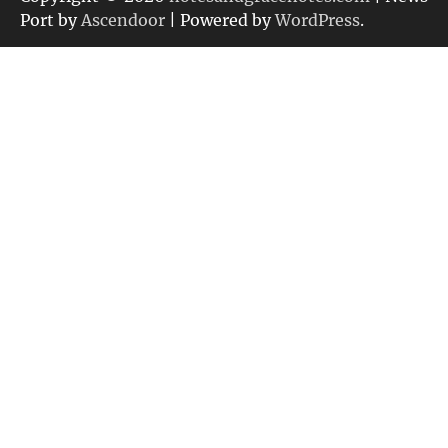
ー
Port by
Ascendoor
| Powered by
WordPress
.