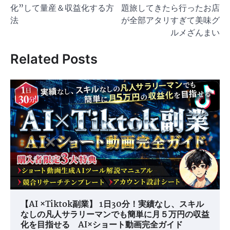
ナ
化”して量産＆収益化する方
題旅してきたら行ったお店
ビ
法
が全部アタリすぎて美味グ
ゲ
ルメざんまい
ー
Related Posts
シ
ョ
ン
【AI ×Tiktok副業】 1日30分！実績なし、スキル
なしの凡人サラリーマンでも簡単に月５万円の収益
化を目指せる AI×ショート動画完全ガイド