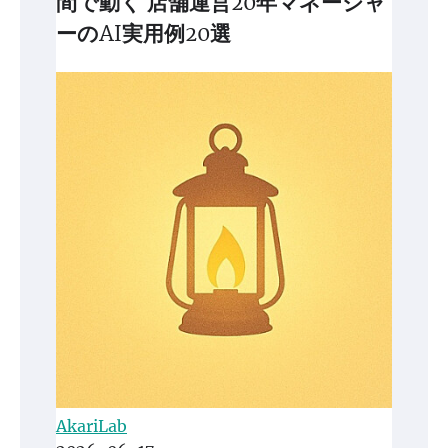
間で動く 店舗運営20年マネージャ
ーのAI実用例20選
AkariLab