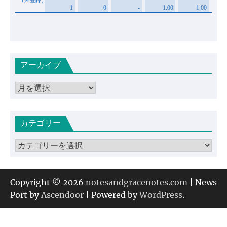
アーカイブ
ア
ー
カ
カテゴリー
イ
ブ
カ
テ
ゴ
リ
Copyright © 2026
notesandgracenotes.com
| News
ー
Port by
Ascendoor
| Powered by
WordPress
.