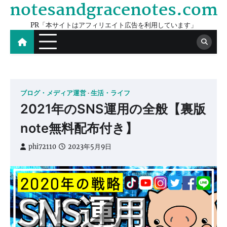
notesandgracenotes.com
Skip
to
PR「本サイトはアフィリエイト広告を利用しています」
content
ブログ・メディア運営
生活・ライフ
2021年のSNS運用の全般【裏版
note無料配布付き】
phi72110
2023年5月9日