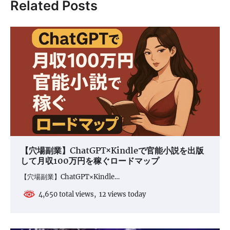
Related Posts
ー
シ
ョ
ン
【穴場副業】ChatGPT×Kindleで官能小説を出版
して月収100万円を稼ぐロードマップ
【穴場副業】ChatGPT×Kindle…
4,650 total views, 12 views today