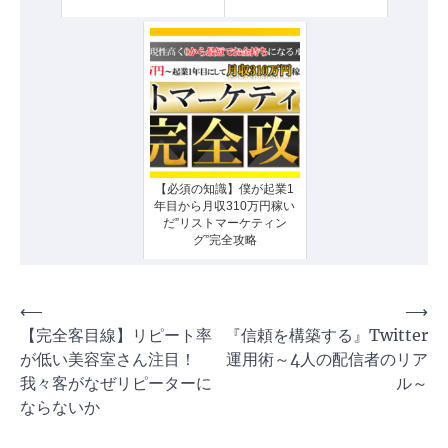
【必須の知識】僕が起業1
年目から月収310万円稼い
だ”リストマーケティン
グ”完全攻略
投
⟵
⟶
【完全客目線】リピート率
『信頼を構築する』Twitter
稿
が低い美容室さん注目！
運用術～4人の配信者のリア
ナ
我々客がなぜリピーターに
ル～
ビ
ならないか
ゲ