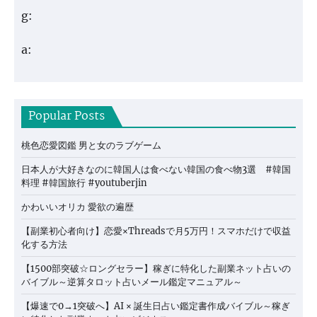
g:
a:
Popular Posts
桃色恋愛図鑑 男と女のラブゲーム
日本人が大好きなのに韓国人は食べない韓国の食べ物3選 #韓国
料理 #韓国旅行 #youtuberjin
かわいいオリカ 愛欲の遍歴
【副業初心者向け】恋愛×Threadsで月5万円！スマホだけで収益
化する方法
【1500部突破☆ロングセラー】稼ぎに特化した副業ネット占いの
バイブル～逆算タロット占いメール鑑定マニュアル～
【爆速で0→1突破へ】AI × 誕生日占い鑑定書作成バイブル～稼ぎ