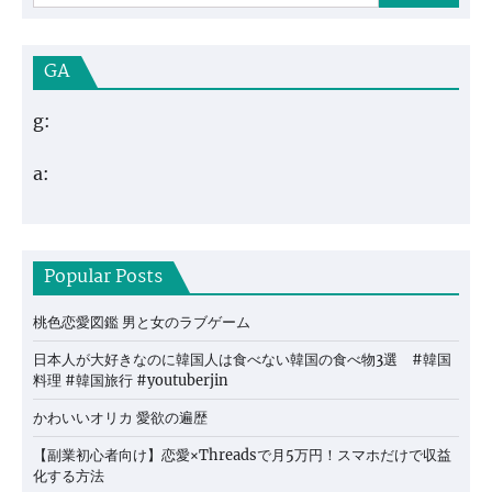
GA
g:
a:
Popular Posts
桃色恋愛図鑑 男と女のラブゲーム
日本人が大好きなのに韓国人は食べない韓国の食べ物3選 #韓国
料理 #韓国旅行 #youtuberjin
かわいいオリカ 愛欲の遍歴
【副業初心者向け】恋愛×Threadsで月5万円！スマホだけで収益
化する方法