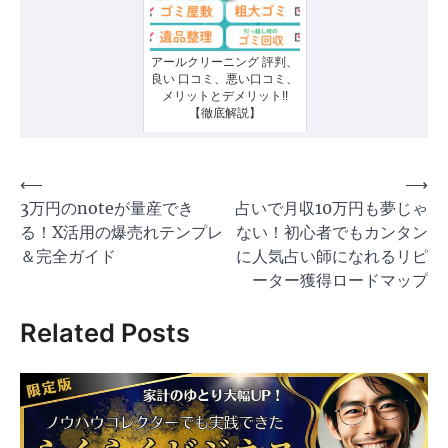
アールクリーニング 評判、
良い 口コミ、悪い口コミ、
メリットとデメリット!!
【徹底解説】
投
⟵
⟶
3万円のnoteが量産でき
占いで月収10万円も夢じゃ
稿
る！X活用の爆売れテンプレ
ない！初心者でもカンタン
ナ
＆完全ガイド
に人気占い師になれるリピ
ビ
ーター獲得ロードマップ
ゲ
Related Posts
ー
シ
ョ
ン