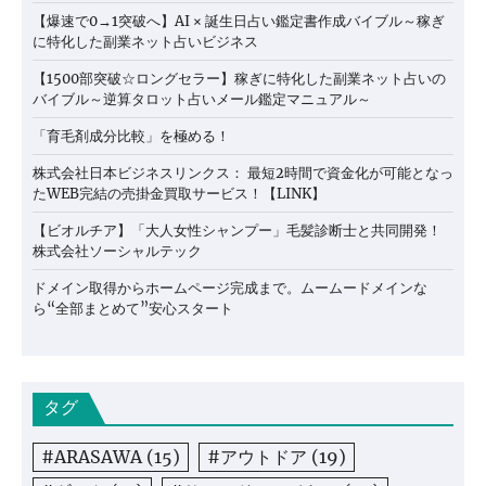
【爆速で0→1突破へ】AI × 誕生日占い鑑定書作成バイブル～稼ぎ
に特化した副業ネット占いビジネス
【1500部突破☆ロングセラー】稼ぎに特化した副業ネット占いの
バイブル～逆算タロット占いメール鑑定マニュアル～
「育毛剤成分比較」を極める！
株式会社日本ビジネスリンクス： 最短2時間で資金化が可能となっ
たWEB完結の売掛金買取サービス！【LINK】
【ビオルチア】「大人女性シャンプー」毛髪診断士と共同開発！
株式会社ソーシャルテック
ドメイン取得からホームページ完成まで。ムームードメインな
ら“全部まとめて”安心スタート
タグ
#ARASAWA
(15)
#アウトドア
(19)