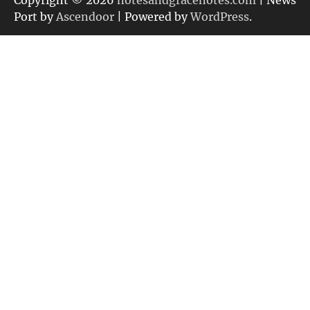
Copyright © 2026
notesandgracenotes.com
| News
ー
Port by
Ascendoor
| Powered by
WordPress
.