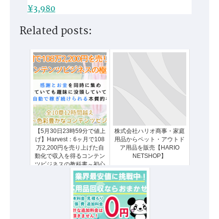
¥3,980
Related posts:
【5月30日23時59分で値上
株式会社ハリオ商事・家庭
げ】Harvest：6ヶ月で108
用品からペット・アウトド
万2,200円を売り上げた自
ア用品を販売【HARIO
動化で収入を得るコンテン
NETSHOP】
ツビジネスの教科書～初心
者が副業でマネタイズする
流れを完全網羅～【コンサ
ル特典付き】