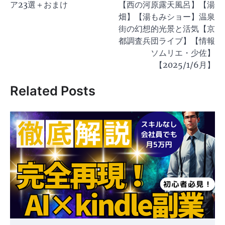
ナ
ア23選＋おまけ
【西の河原露天風呂】【湯
ビ
畑】【湯もみショー】温泉
ゲ
街の幻想的光景と活気【京
都調査兵団ライブ】【情報
ー
ソムリエ・少佐】
シ
【2025/1/6月】
ョ
Related Posts
ン