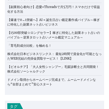
【副業初心者向け】恋愛×Threadsで月5万円！スマホだけで収益
化する方法
【爆速で0→1突破へ】AI × 誕生日占い鑑定書作成バイブル～稼ぎ
に特化した副業ネット占いビジネス
【1500部突破☆ロングセラー】稼ぎに特化した副業ネット占いの
バイブル～逆算タロット占いメール鑑定マニュアル～
「育毛剤成分比較」を極める！
株式会社日本ビジネスリンクス： 最短2時間で資金化が可能となっ
たWEB完結の売掛金買取サービス！【LINK】
【ビオルチア】「大人女性シャンプー」毛髪診断士と共同開発！
株式会社ソーシャルテック
ドメイン取得からホームページ完成まで。ムームードメインな
ら“全部まとめて”安心スタート
タグ