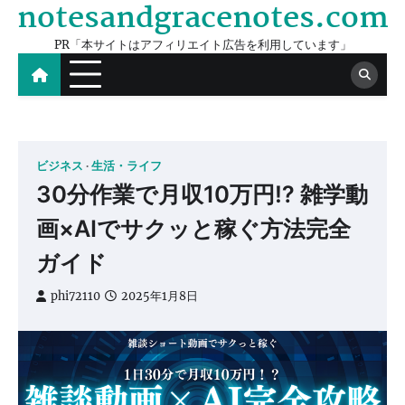
notesandgracenotes.com
Skip
to
PR「本サイトはアフィリエイト広告を利用しています」
content
ビジネス
生活・ライフ
30分作業で月収10万円⁉ 雑学動
画×AIでサクッと稼ぐ方法完全
ガイド
phi72110
2025年1月8日