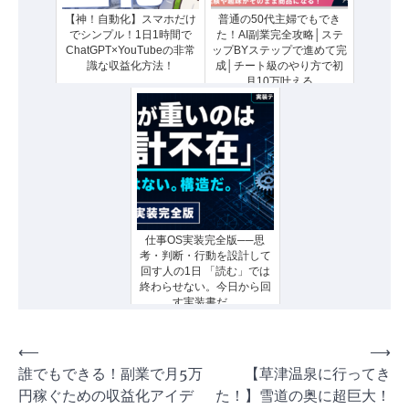
【神！自動化】スマホだけ
普通の50代主婦でもでき
でシンプル！1日1時間で
た！AI副業完全攻略│ステ
ChatGPT×YouTubeの非常
ップBYステップで進めて完
識な収益化方法！
成│チート級のやり方で初
月10万叶える
仕事OS実装完全版──思
考・判断・行動を設計して
回す人の1日 「読む」では
終わらせない。今日から回
す実装書だ。
投
⟵
⟶
誰でもできる！副業で月5万
【草津温泉に行ってき
稿
円稼ぐための収益化アイデ
た！】雪道の奥に超巨大！