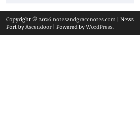
テ
ゴ
リ
Copyright © 2026
notesandgracenotes.com
| News
ー
Port by
Ascendoor
| Powered by
WordPress
.