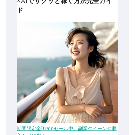
×AIでサクッと稼ぐ方法完全ガイ
ド
期間限定全Brainセール中。副業クイーン＠収