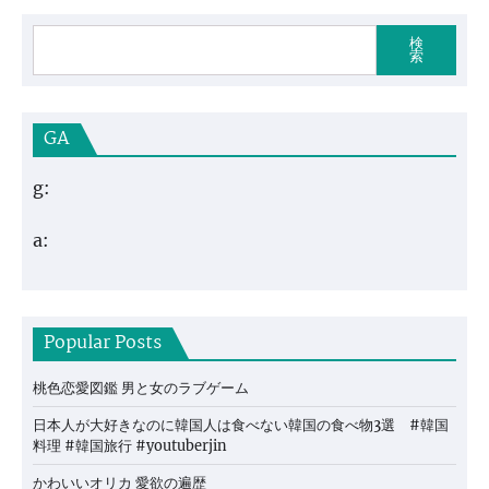
検
索
GA
g:
a:
Popular Posts
桃色恋愛図鑑 男と女のラブゲーム
日本人が大好きなのに韓国人は食べない韓国の食べ物3選 #韓国
料理 #韓国旅行 #youtuberjin
かわいいオリカ 愛欲の遍歴