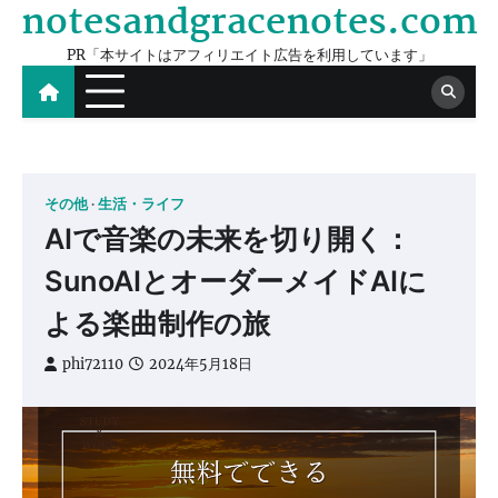
notesandgracenotes.com
Skip
to
PR「本サイトはアフィリエイト広告を利用しています」
content
その他
生活・ライフ
AIで音楽の未来を切り開く：
SunoAIとオーダーメイドAIに
よる楽曲制作の旅
phi72110
2024年5月18日