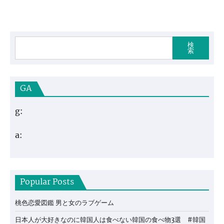
検
索
GA
g:
a:
Popular Posts
桃色恋愛図鑑 男と女のラブゲーム
日本人が大好きなのに韓国人は食べない韓国の食べ物3選 #韓国