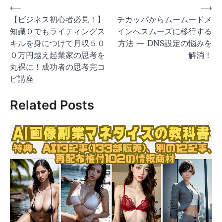
投
⟵
⟶
【ビジネス初心者必見！】
チカッパからムームードメ
稿
知識０でもライティングス
インへスムーズに移行する
ナ
キルを身につけて月収５０
方法 — DNS設定の悩みを
ビ
０万円越え起業家の思考を
解消！
ゲ
丸裸に！成功者の思考完コ
ピ講座
ー
シ
Related Posts
ョ
ン