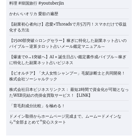
料理 #韓国旅行 #youtuberjin
かわいいオリカ 愛欲の遍歴
【副業初心者向け】恋愛×Threadsで月5万円！スマホだけで収益
化する方法
【1500部突破☆ロングセラー】稼ぎに特化した副業ネット占いの
バイブル～逆算タロット占いメール鑑定マニュアル～
【爆速で0→1突破へ】AI × 誕生日占い鑑定書作成バイブル～稼ぎ
に特化した副業ネット占いビジネス
【ビオルチア】「大人女性シャンプー」毛髪診断士と共同開発！
株式会社ソーシャルテック
株式会社日本ビジネスリンクス： 最短2時間で資金化が可能となっ
たWEB完結の売掛金買取サービス！【LINK】
「育毛剤成分比較」を極める！
ドメイン取得からホームページ完成まで。ムームードメインな
ら“全部まとめて”安心スタート