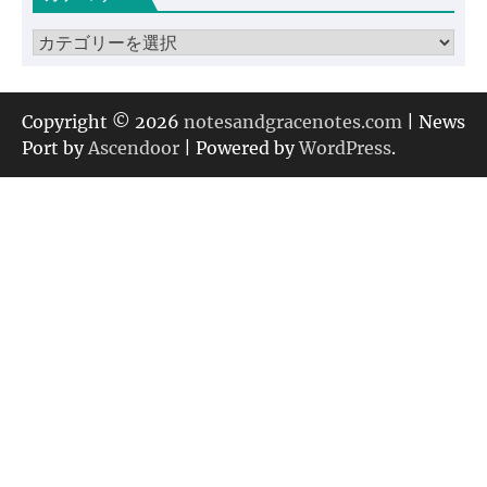
ブ
カ
テ
ゴ
リ
Copyright © 2026
notesandgracenotes.com
| News
ー
Port by
Ascendoor
| Powered by
WordPress
.