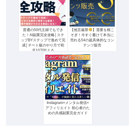
普通の50代主婦でもでき
【他言厳禁
】需要を根こ
た！AI副業完全攻略│ステ
そぎ！今すぐ書けて本当に
ップBYステップで進めて完
売れる54の超具体的なコン
成│チート級のやり方で初
テンツ販売
月10万叶える
Instagram×メンタル発信×
アフィリエイト 初心者のた
めの共感副業完全ガイド