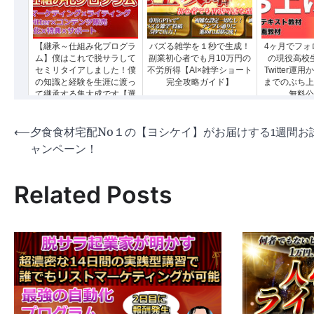
【継承～仕組み化プログラ
バズる雑学を１秒で生成！
4ヶ月でフォロ
ム】僕はこれで脱サラして
副業初心者でも月10万円の
の現役高校
セミリタイアしました！僕
不労所得【AI×雑学ショート
Twitter運
の知識と経験を生涯に渡っ
完全攻略ガイド】
までのぶち上
て継承する集大成です【選
無料公
べる返金保証＆サポート付
き】
投
⟵
夕食食材宅配No１の【ヨシケイ】がお届けする1週間お
ャンペーン！
稿
ナ
Related Posts
ビ
ゲ
ー
シ
ョ
ン