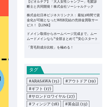
【ビオルチア】「大人女性シャンプー」毛髪診
断士と共同開発！株式会社ソーシャルテック
株式会社日本ビジネスリンクス： 最短2時間で資
金化が可能となったWEB完結の売掛金買取サー
ビス！【LINK】
ドメイン取得からホームページ完成まで。ムー
ムードメインなら“全部まとめて”安心スタート
「育毛剤成分比較」を極める！
タグ
#ARASAWA
(15)
#アウトドア
(19)
#ギフト
(17)
#サロンドロワイヤル
(27)
#フィンジア
(18)
#英会話
(13)