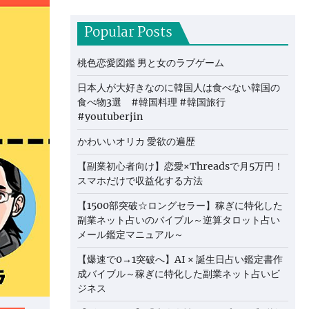
Popular Posts
桃色恋愛図鑑 男と女のラブゲーム
日本人が大好きなのに韓国人は食べない韓国の
食べ物3選 #韓国料理 #韓国旅行
#youtuberjin
かわいいオリカ 愛欲の遍歴
【副業初心者向け】恋愛×Threadsで月5万円！
スマホだけで収益化する方法
【1500部突破☆ロングセラー】稼ぎに特化した
副業ネット占いのバイブル～逆算タロット占い
メール鑑定マニュアル～
【爆速で0→1突破へ】AI × 誕生日占い鑑定書作
成バイブル～稼ぎに特化した副業ネット占いビ
ジネス