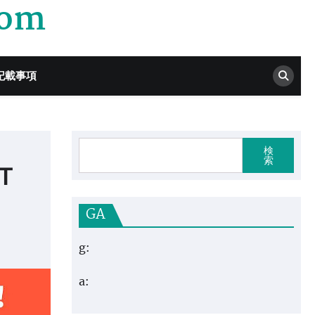
com
記載事項
検
索
T
GA
g:
a: