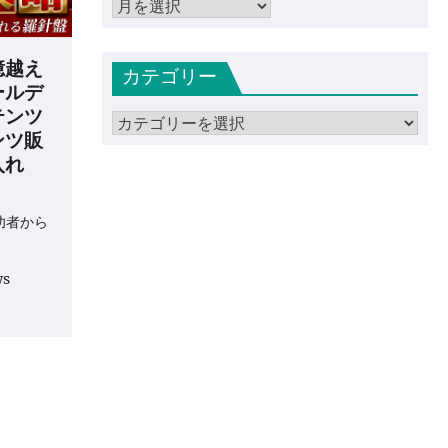
ア
ー
カ
億越え
カテゴリー
イ
ールデ
ブ
テンツ
カ
ンツ販
テ
入れ
ゴ
リ
ー
功者から
ws