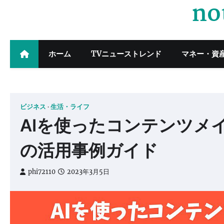
no
Skip
to
content
ホーム
TVニューストレンド
マネー・資
ビジネス
生活・ライフ
AIを使ったコンテンツメイ
の活用事例ガイド
phi72110
2023年3月5日