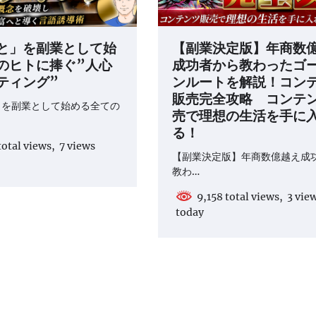
と」を副業として始
【副業決定版】年商数
のヒトに捧ぐ”人心
成功者から教わったゴ
ティング”
ンルートを解説！コン
販売完全攻略 コンテ
」を副業として始める全ての
売で理想の生活を手に
る！
otal views, 7 views
【副業決定版】年商数億越え成
教わ…
9,158 total views, 3 vie
today