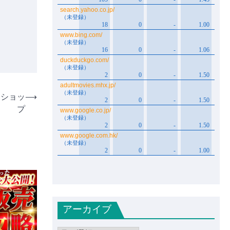
ンショッ
⟶
プ
アーカイブ