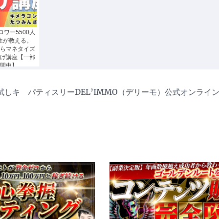
ワー5500人
生が教える。
用からマネタイズ
げ講座【一部
開中】
試しキ
パティスリーDEL’IMMO（デリーモ）公式オンライ