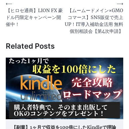
投
⟵
⟶
【ヒロセ通商】LION FX 豪
【ムームードメイン×GMO
稿
ドル円限定キャンペーン開
コマース】SNS販促で売上
ナ
催中！
UP！IT導入補助金活用 無料
ビ
個別相談会【第4次申請】
ゲ
Related Posts
ー
シ
ョ
ン
【副業】1ヶ月で収益を100倍にしたKindleで理論