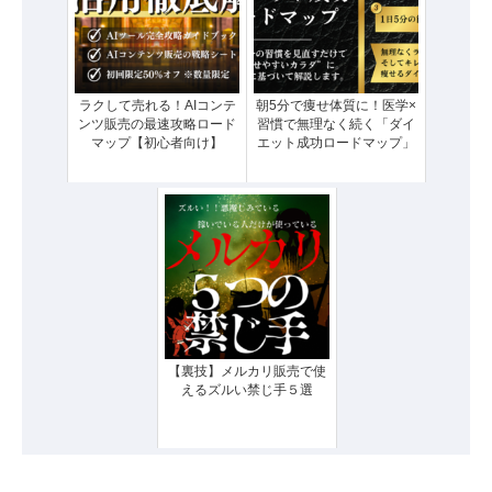
ラクして売れる！AIコンテ
朝5分で痩せ体質に！医学×
ンツ販売の最速攻略ロード
習慣で無理なく続く「ダイ
マップ【初心者向け】
エット成功ロードマップ」
【裏技】メルカリ販売で使
えるズルい禁じ手５選