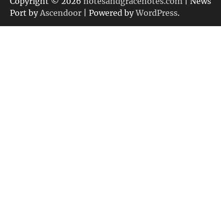
Copyright © 2026
notesandgracenotes.com
| News
ー
Port by
Ascendoor
| Powered by
WordPress
.