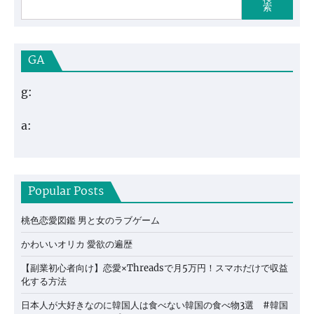
索
GA
g:
a:
Popular Posts
桃色恋愛図鑑 男と女のラブゲーム
かわいいオリカ 愛欲の遍歴
【副業初心者向け】恋愛×Threadsで月5万円！スマホだけで収益
化する方法
日本人が大好きなのに韓国人は食べない韓国の食べ物3選 #韓国