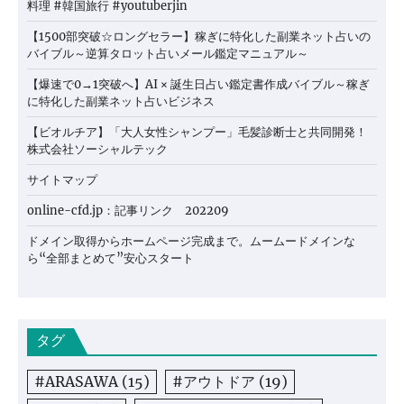
料理 #韓国旅行 #youtuberjin
【1500部突破☆ロングセラー】稼ぎに特化した副業ネット占いの
バイブル～逆算タロット占いメール鑑定マニュアル～
【爆速で0→1突破へ】AI × 誕生日占い鑑定書作成バイブル～稼ぎ
に特化した副業ネット占いビジネス
【ビオルチア】「大人女性シャンプー」毛髪診断士と共同開発！
株式会社ソーシャルテック
サイトマップ
online-cfd.jp：記事リンク 202209
ドメイン取得からホームページ完成まで。ムームードメインな
ら“全部まとめて”安心スタート
タグ
#ARASAWA
(15)
#アウトドア
(19)