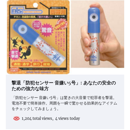
ー
シ
ョ
ン
撃退「防犯センサー 音嫌い5号」: あなたの安全の
ための強力な味方
「防犯センサー 音嫌い5号」は驚きの大音量で犯罪者を撃退。
電池不要で簡単操作。周囲を一瞬で驚かせる効果的なアイテム
をチェックしてみましょう。
1,204 total views, 4 views today