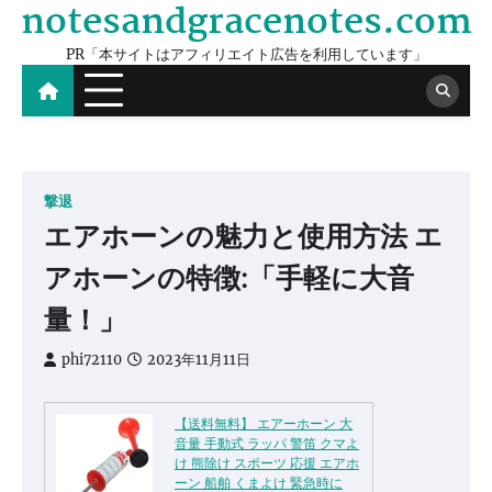
notesandgracenotes.com
Skip
to
PR「本サイトはアフィリエイト広告を利用しています」
content
撃退
エアホーンの魅力と使用方法 エ
アホーンの特徴:「手軽に大音
量！」
phi72110
2023年11月11日
【送料無料】 エアーホーン 大
音量 手動式 ラッパ 警笛 クマよ
け 熊除け スポーツ 応援 エアホ
ーン 船舶 くまよけ 緊急時に