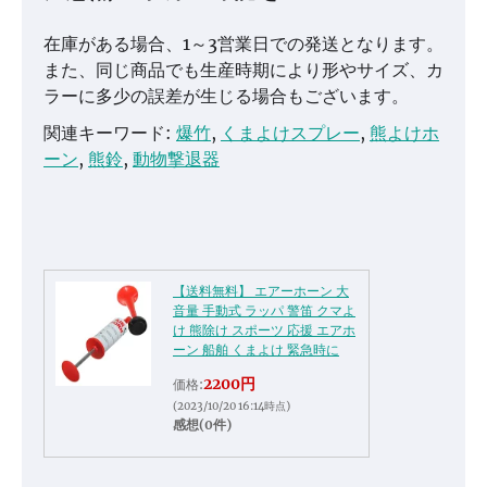
在庫がある場合、1～3営業日での発送となります。
また、同じ商品でも生産時期により形やサイズ、カ
ラーに多少の誤差が生じる場合もございます。
関連キーワード:
爆竹
,
くまよけスプレー
,
熊よけホ
ーン
,
熊鈴
,
動物撃退器
【送料無料】 エアーホーン 大
音量 手動式 ラッパ 警笛 クマよ
け 熊除け スポーツ 応援 エアホ
ーン 船舶 くまよけ 緊急時に
2200円
価格:
(2023/10/20 16:14時点)
感想(0件)