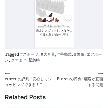
鳥よけとげマット: あなたの
空間を鳥や猫から守る
Tagged
#スポーツ
,
#大音量
,
#手動式
,
#警笛
,
エアホー
ン
,
クマよけ
,
緊急時
投
⟵
⟶
etorenの評判 “安心してシ
Etorenの評判: 顧客が直面
稿
ョッピングできる！”
する問題
ナ
ビ
Related Posts
ゲ