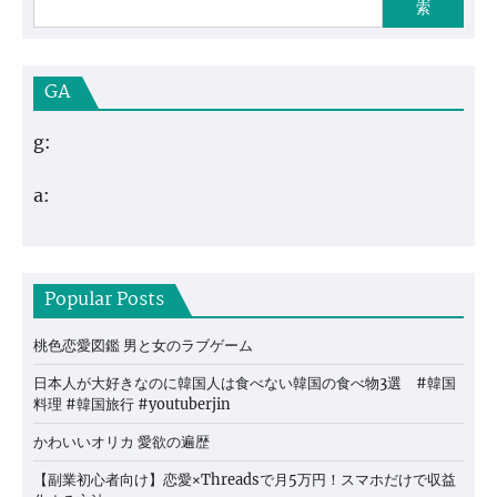
索
GA
g:
a:
Popular Posts
桃色恋愛図鑑 男と女のラブゲーム
日本人が大好きなのに韓国人は食べない韓国の食べ物3選 #韓国
料理 #韓国旅行 #youtuberjin
かわいいオリカ 愛欲の遍歴
【副業初心者向け】恋愛×Threadsで月5万円！スマホだけで収益