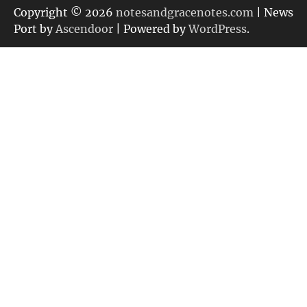
リ
Copyright © 2026
notesandgracenotes.com
| News
ー
Port by
Ascendoor
| Powered by
WordPress
.