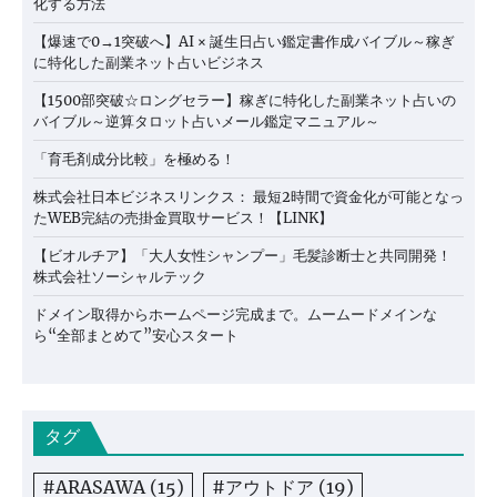
化する方法
【爆速で0→1突破へ】AI × 誕生日占い鑑定書作成バイブル～稼ぎ
に特化した副業ネット占いビジネス
【1500部突破☆ロングセラー】稼ぎに特化した副業ネット占いの
バイブル～逆算タロット占いメール鑑定マニュアル～
「育毛剤成分比較」を極める！
株式会社日本ビジネスリンクス： 最短2時間で資金化が可能となっ
たWEB完結の売掛金買取サービス！【LINK】
【ビオルチア】「大人女性シャンプー」毛髪診断士と共同開発！
株式会社ソーシャルテック
ドメイン取得からホームページ完成まで。ムームードメインな
ら“全部まとめて”安心スタート
タグ
#ARASAWA
(15)
#アウトドア
(19)