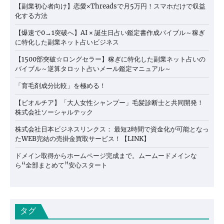
【副業初心者向け】恋愛×Threadsで月5万円！スマホだけで収益
化する方法
【爆速で0→1突破へ】AI × 誕生日占い鑑定書作成バイブル～稼ぎ
に特化した副業ネット占いビジネス
【1500部突破☆ロングセラー】稼ぎに特化した副業ネット占いの
バイブル～逆算タロット占いメール鑑定マニュアル～
「育毛剤成分比較」を極める！
【ビオルチア】「大人女性シャンプー」毛髪診断士と共同開発！
株式会社ソーシャルテック
株式会社日本ビジネスリンクス： 最短2時間で資金化が可能となっ
たWEB完結の売掛金買取サービス！【LINK】
ドメイン取得からホームページ完成まで。ムームードメインな
ら“全部まとめて”安心スタート
タグ