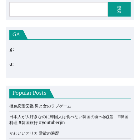
検
索
GA
g:
a:
Popular Posts
桃色恋愛図鑑 男と女のラブゲーム
日本人が大好きなのに韓国人は食べない韓国の食べ物3選 #韓国
料理 #韓国旅行 #youtuberjin
かわいいオリカ 愛欲の遍歴