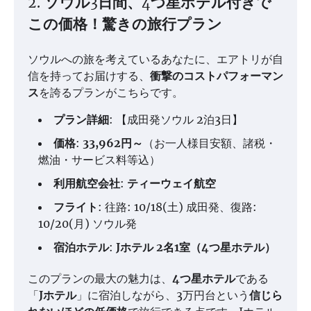
2. ソウル3日間、4つ星ホテル付きで
この価格！驚きの旅行プラン
ソウルへの旅を考えているあなたに、エアトリが自
信を持ってお届けする、
衝撃のコストパフォーマン
ス
を誇るプランがこちらです。
プラン詳細
: 【成田発ソウル 2泊3日】
価格
:
33,962円～
（お一人様目安額、諸税・
燃油・サービス料等込）
利用航空会社
:
ティーウェイ航空
フライト
: 往路: 10/18(土) 成田発、復路:
10/20(月) ソウル発
宿泊ホテル
:
Jホテル 2名1室（4つ星ホテル）
このプランの最大の魅力は、
4つ星ホテル
である
「
Jホテル
」に宿泊しながら、3万円台という
信じら