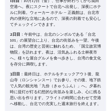
1日目
：10月17日（金）、仕事が終わってから成田
空港へ。夜にスクートで台北へ出発し、深夜にホテ
ルに到着。ウォーカー ホテル – 正義館は、台北市
内の便利な立地にあるので、深夜の到着でも安心し
てチェックインできます。
2日目
：午前中は、台北のシンボルである「台北
101」の展望台に上り、台北の街並みを一望。午後
は、台湾の歴史と芸術に触れるため、「国立故宮博
物院」を訪れます。夜は、活気あふれる士林夜市
へ。様々な屋台グルメを食べ歩きし、台湾の食文化
を存分に満喫します。
3日目
：最終日は、ホテルをチェックアウト後、龍
山寺（ロンシャンスー）でお参り。その後、地下鉄
で人気の観光地「九份（きゅうふん）」へ。夕暮れ
時に提灯が灯る幻想的な街並みを楽しみ、心に残る
思い出を作ります。フライトの時間に合わせて空港
へ移動し、台北での充実した週末旅行を終えます。