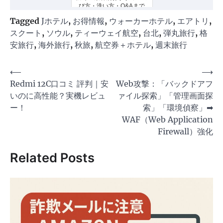
び方・洗い方・Q&Aまで
Tagged
Jホテル
,
お得情報
,
ウォーカーホテル
,
エアトリ
,
スクート
,
ソウル
,
ティーウェイ航空
,
台北
,
弾丸旅行
,
格
安旅行
,
海外旅行
,
秋旅
,
航空券＋ホテル
,
週末旅行
投
⟵
⟶
Redmi 12C口コミ 評判｜安
Web攻撃：「バックドアフ
稿
いのに高性能？実機レビュ
ァイル探索」「管理画面探
ナ
ー！
索」「環境偵察」➡
ビ
WAF（Web Application
ゲ
Firewall）強化
ー
Related Posts
シ
ョ
ン