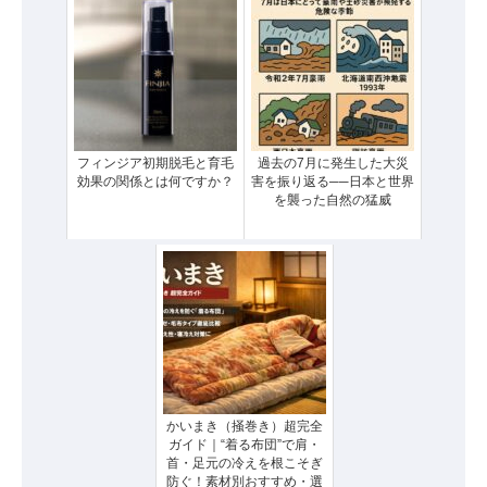
フィンジア初期脱毛と育毛
過去の7月に発生した大災
効果の関係とは何ですか？
害を振り返る──日本と世界
を襲った自然の猛威
かいまき（掻巻き）超完全
ガイド｜“着る布団”で肩・
首・足元の冷えを根こそぎ
防ぐ！素材別おすすめ・選