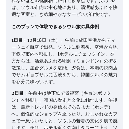
れないほどの低価格
で旅行できる点です。Jホテル
は、ソウル市内の中心地にあり、清潔感あふれる快
適な客室と、きめ細やかなサービスが自慢です。
このプランで体験できるソウル旅の具体例
1日目
：10月18日（土）、午前に成田空港からティ
ーウェイ航空で出発。ソウルに到着後、空港から地
下鉄で市内へ移動し、Jホテルにチェックイン。夕
方からは、活気あふれる明洞（ミョンドン）の街を
散策し、屋台グルメを堪能。夕食は、本場の焼肉店
でサムギョプサルに舌鼓を打ち、韓国グルメの魅力
を存分に味わいます。
2日目
：午前中は地下鉄で景福宮（キョンボック
ン）へ移動し、韓国の歴史と文化に触れます。午後
は、最新トレンドの発信地である弘大（ホンデ）
へ。個性的なショップを巡ったり、おしゃれなカフ
ェで一息ついたりと、ソウルの若者の文化を肌で感
じます。夜は、ホテル近くの南山タワーに上り、ソ