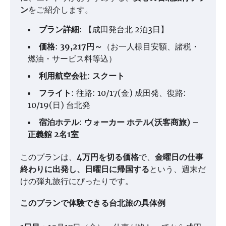
ン
をご紹介します。
プラン詳細
: 【成田発台北 2泊3日】
価格
:
39,217円～
（お一人様目安額、諸税・
燃油・サービス料等込）
利用航空会社
:
スクート
フライト
: 往路: 10/17(金) 成田発、復路:
10/19(日) 台北発
宿泊ホテル
:
ウォーカー ホテル(沃客商旅) –
正義館 2名1室
このプランは、
4万円を切る価格
で、
金曜日の仕事
終わりに出発し、日曜日に帰国する
という、週末だ
けの弾丸旅行にぴったりです。
このプランで体験できる台北旅の具体例