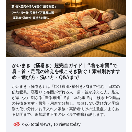
かいまき（掻巻き）超完全ガイド｜“着る布団”で
肩・首・足元の冷えを根こそぎ防ぐ！素材別おすす
め・選び方・洗い方・Q&Aまで
かいまき（掻巻き）は「掛け布団×袖付き×肩まで包む」日本の
伝統寝具。寝返りで布団がずれる人、肩・首が冷える人、足先
が寒い人に刺さる“着る布団”です。本記事では、検索上位商品
の特徴を素材・機能・用途で分類し、失敗しない選び方／季節
別の使い分け／お手入れ／家族・高齢者向けの注意点／よくあ
る疑問まで、追加調査不要のレベルで徹底解説します。
946 total views, 10 views today