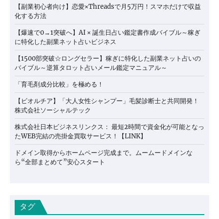
【副業初心者向け】恋愛×Threadsで月5万円！スマホだけで収益
化する方法
【爆速で0→1突破へ】AI × 誕生日占い鑑定書作成バイブル～稼ぎ
に特化した副業ネット占いビジネス
【1500部突破☆ロングセラー】稼ぎに特化した副業ネット占いの
バイブル～逆算タロット占いメール鑑定マニュアル～
「育毛剤成分比較」を極める！
【ビオルチア】「大人女性シャンプー」毛髪診断士と共同開発！
株式会社ソーシャルテック
株式会社日本ビジネスリンクス： 最短2時間で資金化が可能となっ
たWEB完結の売掛金買取サービス！【LINK】
ドメイン取得からホームページ完成まで。ムームードメインな
ら“全部まとめて”安心スタート
タグ