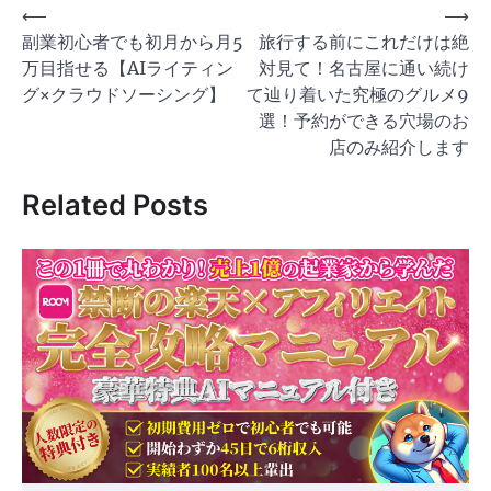
投
⟵
⟶
副業初心者でも初月から月5
旅行する前にこれだけは絶
稿
万目指せる【AIライティン
対見て！名古屋に通い続け
ナ
グ×クラウドソーシング】
て辿り着いた究極のグルメ9
ビ
選！予約ができる穴場のお
ゲ
店のみ紹介します
ー
Related Posts
シ
ョ
ン