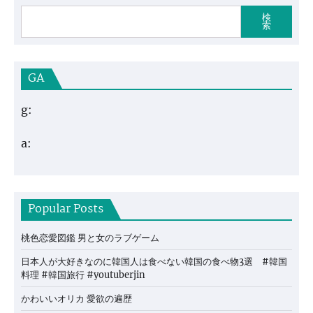
検
索
GA
g:
a:
Popular Posts
桃色恋愛図鑑 男と女のラブゲーム
日本人が大好きなのに韓国人は食べない韓国の食べ物3選 #韓国
料理 #韓国旅行 #youtuberjin
かわいいオリカ 愛欲の遍歴