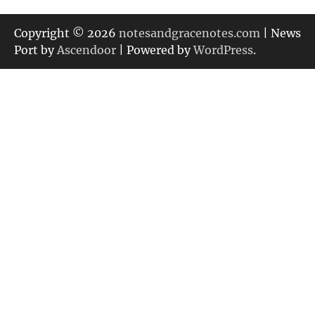
ゴ
リ
Copyright © 2026
notesandgracenotes.com
| News
ー
Port by
Ascendoor
| Powered by
WordPress
.