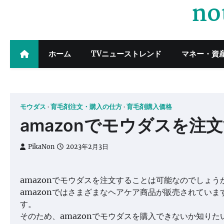
no
Skip
to
content
ホーム
TVニューストレンド
マネー・資
モウダス
育毛剤注文・購入の仕方
育毛剤購入価格
amazonでモウダスを注
PikaNon
2023年2月3日
amazonでモウダスを注文することは可能なのでしょう
amazonではさまざまなヘアケア商品が販売されてい
す。
そのため、amazonでモウダスを購入できないか知り