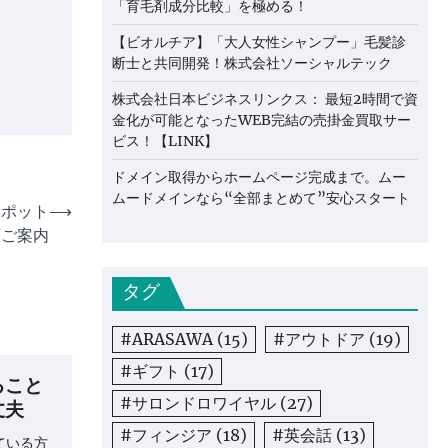
「育毛剤成分比較」を極める！
【ビオルチア】「大人女性シャンプー」毛髪診
断士と共同開発！株式会社ソーシャルテック
株式会社日本ビジネスリンクス： 最短2時間で資
金化が可能となったWEB完結の売掛金買取サー
ビス！【LINK】
ドメイン取得からホームページ完成まで。ムー
ムードメインなら“全部まとめて”安心スタート
スポット
⟶
店ご案内
タグ
#ARASAWA
(15)
#アウトドア
(19)
#ギフト
(17)
ること
#サロンドロワイヤル
(27)
丈夫
#フィンジア
(18)
#英会話
(13)
ている方