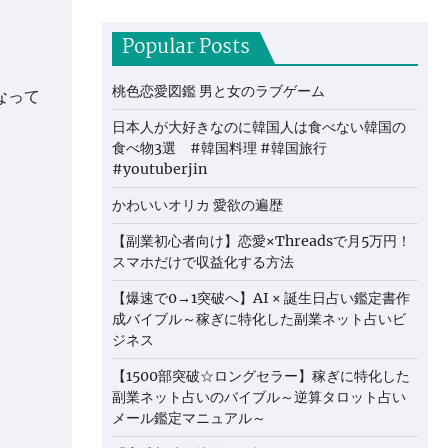
Popular Posts
桃色恋愛図鑑 男と女のラブゲーム
なって
日本人が大好きなのに韓国人は食べない韓国の
食べ物3選 #韓国料理 #韓国旅行
#youtuberjin
かわいいオリカ 愛欲の遍歴
【副業初心者向け】恋愛×Threadsで月5万円！
スマホだけで収益化する方法
【爆速で0→1突破へ】AI × 誕生日占い鑑定書作
成バイブル～稼ぎに特化した副業ネット占いビ
ジネス
【1500部突破☆ロングセラー】稼ぎに特化した
副業ネット占いのバイブル～逆算タロット占い
メール鑑定マニュアル～