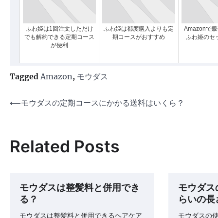
ふわ姫は1回注文しただけ
ふわ姫は都度購入よりも定
Amazonで
でも解約できる定期コース
期コースがおすすめ
ふわ姫のセ
が便利
Tagged
Amazon
,
モウダス
投
⟵
モウダスの定期コースにかかる送料はいくら？
稿
ナ
Related Posts
ビ
ゲ
ー
モウダスは整髪料と併用でき
モウダス
シ
る？
らいの長
ョ
モウダスは整髪料と併用できるヘアケア
モウダスの