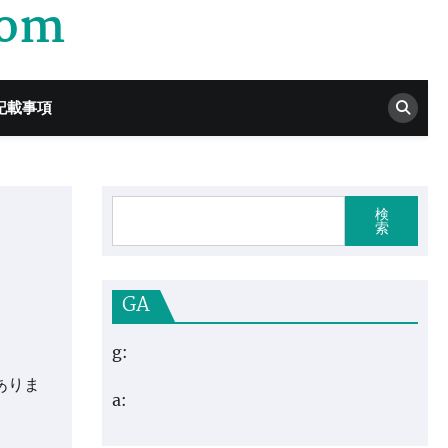
com
記載事項
検
索
GA
g:
ありま
a: