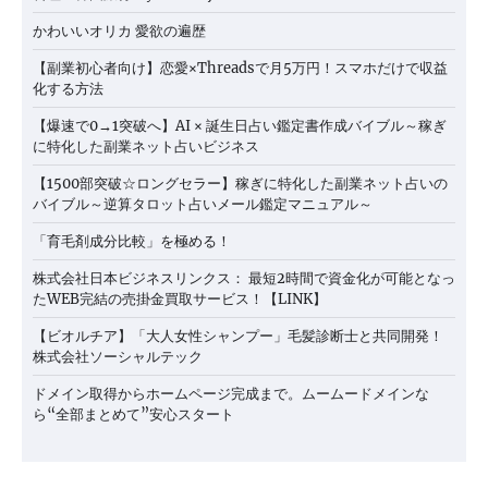
かわいいオリカ 愛欲の遍歴
【副業初心者向け】恋愛×Threadsで月5万円！スマホだけで収益
化する方法
【爆速で0→1突破へ】AI × 誕生日占い鑑定書作成バイブル～稼ぎ
に特化した副業ネット占いビジネス
【1500部突破☆ロングセラー】稼ぎに特化した副業ネット占いの
バイブル～逆算タロット占いメール鑑定マニュアル～
「育毛剤成分比較」を極める！
株式会社日本ビジネスリンクス： 最短2時間で資金化が可能となっ
たWEB完結の売掛金買取サービス！【LINK】
【ビオルチア】「大人女性シャンプー」毛髪診断士と共同開発！
株式会社ソーシャルテック
ドメイン取得からホームページ完成まで。ムームードメインな
ら“全部まとめて”安心スタート