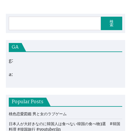
検
索
GA
g:
a:
Popular Posts
桃色恋愛図鑑 男と女のラブゲーム
日本人が大好きなのに韓国人は食べない韓国の食べ物3選 #韓国
料理 #韓国旅行 #youtuberjin