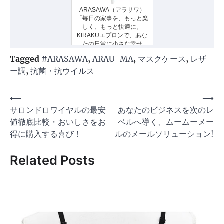
ARASAWA（アラサワ）
「毎日の家事を、もっと楽
しく、もっと快適に。
KIRAKUエプロンで、あな
たの日常に小さな幸せ
を。」
Tagged
#ARASAWA
,
ARAU-MA
,
マスクケース
,
レザ
ー調
,
抗菌・抗ウイルス
投
⟵
⟶
サロンドロワイヤルの最安
あなたのビジネスを次のレ
稿
値徹底比較・おいしさをお
ベルへ導く、ムームーメー
ナ
得に購入する喜び！
ルのメールソリューション!
ビ
Related Posts
ゲ
ー
シ
ョ
ン