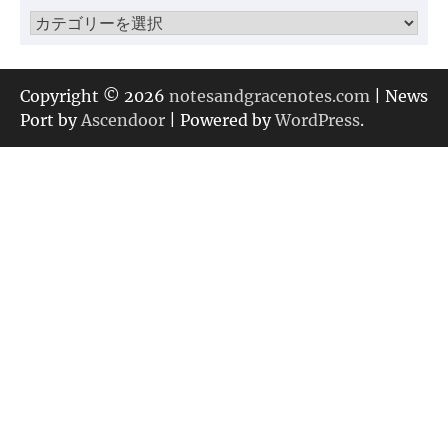
ブ
カ
テ
ゴ
リ
Copyright © 2026
notesandgracenotes.com
| News
ー
Port by
Ascendoor
| Powered by
WordPress
.