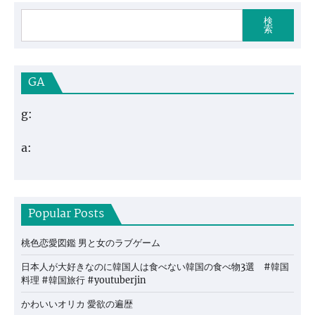
検
索
GA
g:
a:
Popular Posts
桃色恋愛図鑑 男と女のラブゲーム
日本人が大好きなのに韓国人は食べない韓国の食べ物3選 #韓国
料理 #韓国旅行 #youtuberjin
かわいいオリカ 愛欲の遍歴