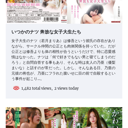
いつかのナツ 奔放な女子大生たち
女子大生のナツ（若月まりあ）は修吾という彼氏の存在があり
ながら、サークル仲間の公正とも肉体関係を持っていた。だが
公正とは修吾よりも体の相性が合うというだけで、特に恋愛感
情はなかった。ナツは「何で好きでもない男と寝てしまうのだ
ろう」と自問自答する事もあり、そんな時は友人の乃亜（優梨
まいな）と話すのが常だった。しかし、そんなある日、乃亜の
元彼の将也が、乃亜にフラれた腹いせに目の前で自殺するとい
う事件が起こり…。
1,482 total views, 2 views today