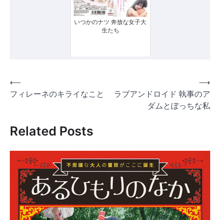
いつかのナツ 奔放な女子大
生たち
投
⟵
⟶
フィレーネのキライなこと
ラブアンドロイド 執事のア
稿
ダムとぼっちな私
ナ
ビ
Related Posts
ゲ
ー
シ
ョ
ン