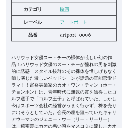
カテゴリ
映画
レーベル
アートポート
品番
artport-0096
ハリウッド女優スー・チーの裸体が眩しい幻の作
品！ハリウッド女優のスー・チーが憧れの男を刺激
的に誘惑！スタイル抜群のその裸体を惜しげもなく
晒し演じた激しいベッドシーンが話題の官能恋愛ド
ラマ！！富裕実業家のカオ・ワン・ティン（ホー・
チョンホン）は、青年時代に無数の賞を獲得したゴ
ルフ選手で「ゴルフ王子」と呼ばれていた。しかし
今はスポーツ会社の経営がうまく行かず、株を売り
に出そうとしていた。会長の座を狙っていたキャリ
アウーマンのジェニー・ウー（リー・リーリー）
は、秘密裏にカオの悪い噂をマスコミに流し、カオ