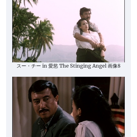
スー・チー in 愛慾 The Stinging Angel 画像8