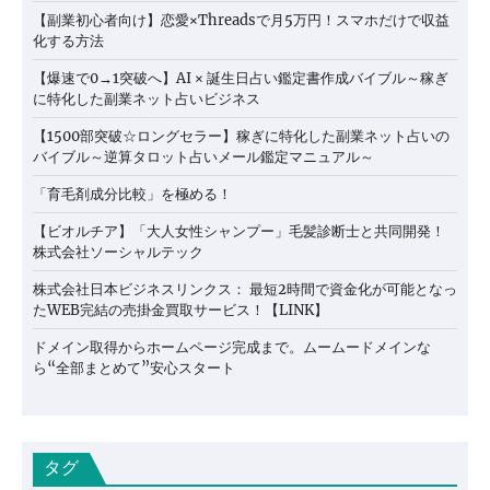
【副業初心者向け】恋愛×Threadsで月5万円！スマホだけで収益
化する方法
【爆速で0→1突破へ】AI × 誕生日占い鑑定書作成バイブル～稼ぎ
に特化した副業ネット占いビジネス
【1500部突破☆ロングセラー】稼ぎに特化した副業ネット占いの
バイブル～逆算タロット占いメール鑑定マニュアル～
「育毛剤成分比較」を極める！
【ビオルチア】「大人女性シャンプー」毛髪診断士と共同開発！
株式会社ソーシャルテック
株式会社日本ビジネスリンクス： 最短2時間で資金化が可能となっ
たWEB完結の売掛金買取サービス！【LINK】
ドメイン取得からホームページ完成まで。ムームードメインな
ら“全部まとめて”安心スタート
タグ