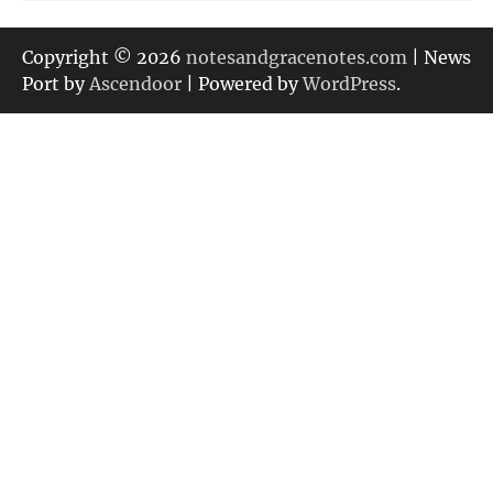
テ
ゴ
リ
Copyright © 2026
notesandgracenotes.com
| News
ー
Port by
Ascendoor
| Powered by
WordPress
.