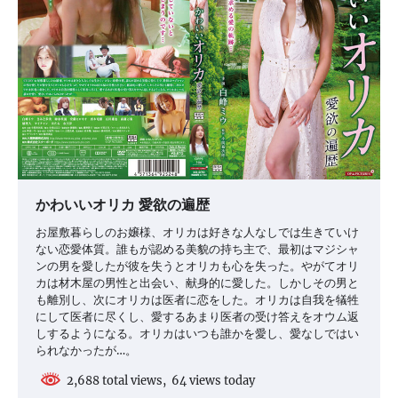
かわいいオリカ 愛欲の遍歴
お屋敷暮らしのお嬢様、オリカは好きな人なしでは生きていけ
ない恋愛体質。誰もが認める美貌の持ち主で、最初はマジシャ
ンの男を愛したが彼を失うとオリカも心を失った。やがてオリ
カは材木屋の男性と出会い、献身的に愛した。しかしその男と
も離別し、次にオリカは医者に恋をした。オリカは自我を犠牲
にして医者に尽くし、愛するあまり医者の受け答えをオウム返
しするようになる。オリカはいつも誰かを愛し、愛なしではい
られなかったが…。
2,688 total views, 64 views today