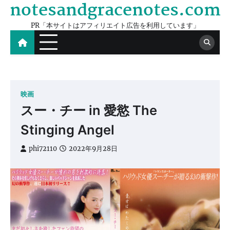
notesandgracenotes.com
Skip
to
PR「本サイトはアフィリエイト広告を利用しています」
content
映画
スー・チー in 愛慾 The
Stinging Angel
phi72110
2022年9月28日