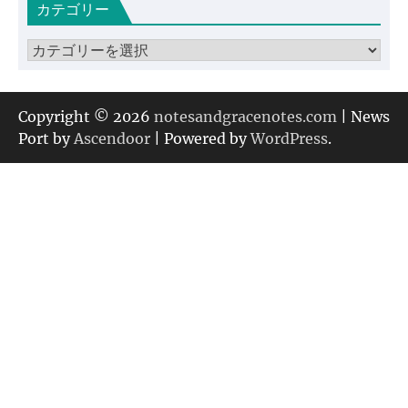
カテゴリー
イ
ブ
カ
テ
ゴ
リ
Copyright © 2026
notesandgracenotes.com
| News
ー
Port by
Ascendoor
| Powered by
WordPress
.