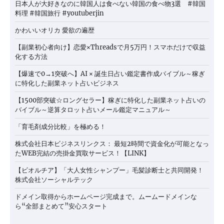
日本人が大好きなのに韓国人は食べない韓国の食べ物3選 #韓国
料理 #韓国旅行 #youtuberjin
かわいいオリカ 愛欲の遍歴
【副業初心者向け】恋愛×Threadsで月5万円！スマホだけで収益
化する方法
【爆速で0→1突破へ】AI × 誕生日占い鑑定書作成バイブル～稼ぎ
に特化した副業ネット占いビジネス
【1500部突破☆ロングセラー】稼ぎに特化した副業ネット占いの
バイブル～逆算タロット占いメール鑑定マニュアル～
「育毛剤成分比較」を極める！
株式会社日本ビジネスリンクス： 最短2時間で資金化が可能となっ
たWEB完結の売掛金買取サービス！【LINK】
【ビオルチア】「大人女性シャンプー」毛髪診断士と共同開発！
株式会社ソーシャルテック
ドメイン取得からホームページ完成まで。ムームードメインな
ら“全部まとめて”安心スタート