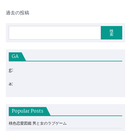
投
過去の投稿
稿
ナ
検
索
ビ
ゲ
GA
ー
シ
g:
ョ
ン
a:
Popular Posts
桃色恋愛図鑑 男と女のラブゲーム