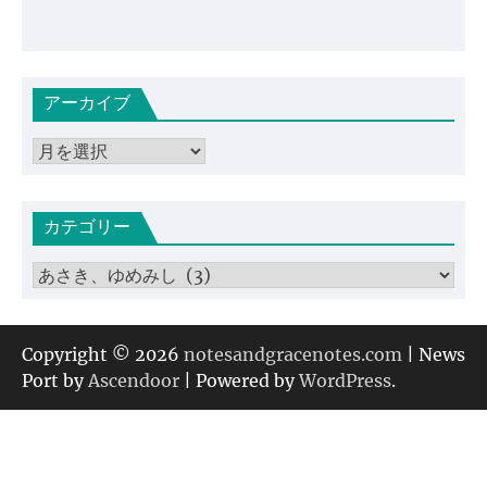
アーカイブ
ア
ー
カ
カテゴリー
イ
ブ
カ
テ
ゴ
リ
Copyright © 2026
notesandgracenotes.com
| News
ー
Port by
Ascendoor
| Powered by
WordPress
.