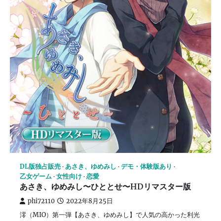
DL版独占販売
あさき、ゆめみし
デモ・体験版あり
乙女ゲーム
女性向け
恋愛
あさき、ゆめみし〜ひととせ〜HDリマスター版
phi72110
2022年8月25日
澪（MIO）第一弾【あさき、ゆめみし】で人気の高かった利光