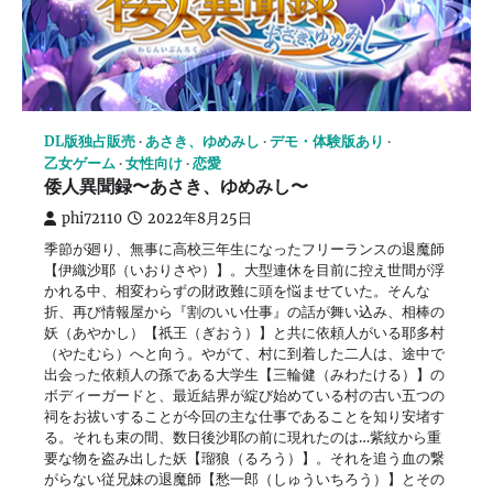
DL版独占販売
あさき、ゆめみし
デモ・体験版あり
乙女ゲーム
女性向け
恋愛
倭人異聞録〜あさき、ゆめみし〜
phi72110
2022年8月25日
季節が廻り、無事に高校三年生になったフリーランスの退魔師
【伊織沙耶（いおりさや）】。大型連休を目前に控え世間が浮
かれる中、相変わらずの財政難に頭を悩ませていた。そんな
折、再び情報屋から『割のいい仕事』の話が舞い込み、相棒の
妖（あやかし）【祇王（ぎおう）】と共に依頼人がいる耶多村
（やたむら）へと向う。やがて、村に到着した二人は、途中で
出会った依頼人の孫である大学生【三輪健（みわたける）】の
ボディーガードと、最近結界が綻び始めている村の古い五つの
祠をお祓いすることが今回の主な仕事であることを知り安堵す
る。それも束の間、数日後沙耶の前に現れたのは…紫紋から重
要な物を盗み出した妖【瑠狼（るろう）】。それを追う血の繋
がらない従兄妹の退魔師【愁一郎（しゅういちろう）】とその