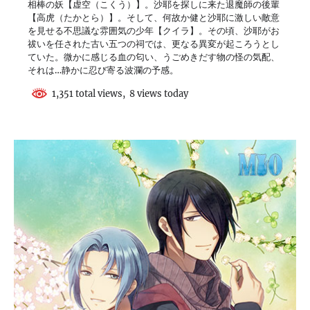
相棒の妖【虚空（こくう）】。沙耶を探しに来た退魔師の後輩
【高虎（たかとら）】。そして、何故か健と沙耶に激しい敵意
を見せる不思議な雰囲気の少年【クイラ】。その頃、沙耶がお
祓いを任された古い五つの祠では、更なる異変が起ころうとし
ていた。微かに感じる血の匂い、うごめきだす物の怪の気配、
それは…静かに忍び寄る波瀾の予感。
1,351 total views, 8 views today