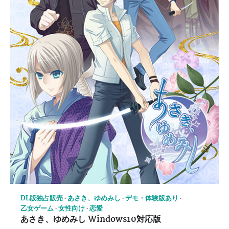
DL版独占販売
あさき、ゆめみし
デモ・体験版あり
乙女ゲーム
女性向け
恋愛
あさき、ゆめみし Windows10対応版