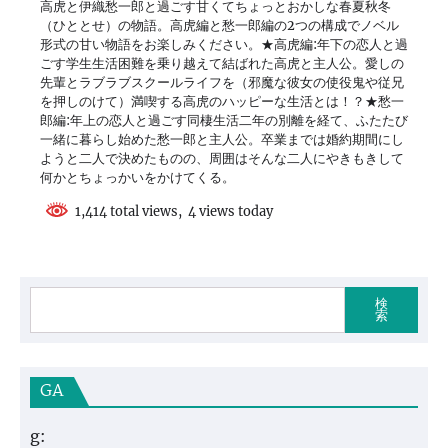
高虎と伊織愁一郎と過ごす甘くてちょっとおかしな春夏秋冬
（ひととせ）の物語。高虎編と愁一郎編の2つの構成でノベル
形式の甘い物語をお楽しみください。★高虎編:年下の恋人と過
ごす学生生活困難を乗り越えて結ばれた高虎と主人公。愛しの
先輩とラブラブスクールライフを（邪魔な彼女の使役鬼や従兄
を押しのけて）満喫する高虎のハッピーな生活とは！？★愁一
郎編:年上の恋人と過ごす同棲生活二年の別離を経て、ふたたび
一緒に暮らし始めた愁一郎と主人公。卒業までは婚約期間にし
ようと二人で決めたものの、周囲はそんな二人にやきもきして
何かとちょっかいをかけてくる。
1,414 total views, 4 views today
検
索
GA
g: