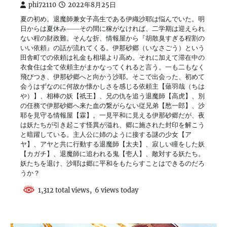
phi72110
2022年8月25日
夏の初め。退魔師兼女子高生である伊織沙耶は悩んでいた。明
日からは夏休み――その間に稼がなければ、二学期は迎えられ
ない程の財政難。そんな折、情報屋から『胡散臭すぎる程割の
いい依頼』の話が流れてくる。伊那砂郷（いなさごう）という
田舎町での依頼は礼金も相場より高め。それに加えて滞在中の
衣食住は全て依頼主がまかなってくれると言う。一も二もなく
飛びつき、伊那砂郷へと向かう沙耶。そこで出会った、初めて
会うはずなのに何故か懐かしさを感じる依頼主【薙羽哉（ちは
や）】、相棒の妖【祇王】、兄の仇を追う退魔師【高虎】、別
の任務で伊那砂郷へ来た血の繋がらない従兄弟【愁一郎】、沙
耶を見守る情報屋【霖】。一見平和に見える伊那砂郷だが、夜
は妖たちが引き起こす怪異が溢れ、郷に施された封印を解こう
と暗躍している。主人公に姉のように接する謎の少女【ア
ヤ】、アヤと共に行動する退魔師【太夫】、寂しい瞳をした妖
【カガチ】、退魔師に追われる鬼【壱人】、敵対する妖たち。
妖たちを退け、沙耶は郷に平和をもたらすことはできるのだろ
うか？
1,312 total views, 6 views today