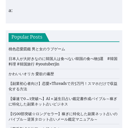
a:
Popular Posts
桃色恋愛図鑑 男と女のラブゲーム
日本人が大好きなのに韓国人は食べない韓国の食べ物3選 #韓国
料理 #韓国旅行 #youtuberjin
かわいいオリカ 愛欲の遍歴
【副業初心者向け】恋愛×Threadsで月5万円！スマホだけで収益
化する方法
【爆速で0→1突破へ】AI × 誕生日占い鑑定書作成バイブル～稼ぎ
に特化した副業ネット占いビジネス
【1500部突破☆ロングセラー】稼ぎに特化した副業ネット占いの
バイブル～逆算タロット占いメール鑑定マニュアル～