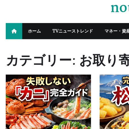
no
Skip
to
content
ホーム
TVニューストレンド
マネー・資
カテゴリー:
お取り