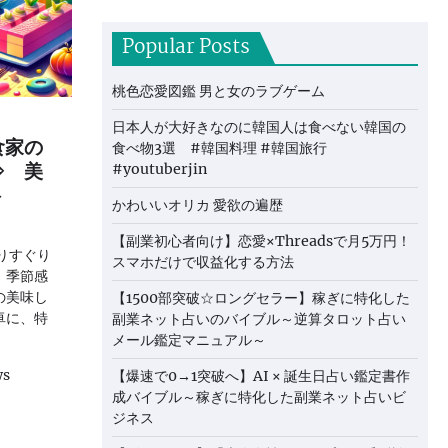
Popular Posts
桃色恋愛図鑑 男と女のラブゲーム
日本人が大好きなのに韓国人は食べない韓国の
食家の
食べ物3選 #韓国料理 #韓国旅行
⇒ 美
#youtuberjin
ト
かわいいオリカ 愛欲の遍歴
【副業初心者向け】恋愛×Threadsで月5万円！
りすぐり
スマホだけで収益化する方法
、季節感
の美味し
【1500部突破☆ロングセラー】稼ぎに特化した
卓に、特
副業ネット占いのバイブル～逆算タロット占い
メール鑑定マニュアル～
ws
【爆速で0→1突破へ】AI × 誕生日占い鑑定書作
成バイブル～稼ぎに特化した副業ネット占いビ
ジネス