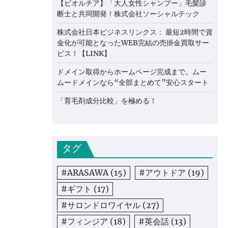
【ビオルチア】「大人女性シャンプー」毛髪診
断士と共同開発！株式会社ソーシャルテック
株式会社日本ビジネスリンクス： 最短2時間で資
金化が可能となったWEB完結の売掛金買取サー
ビス！【LINK】
ドメイン取得からホームページ完成まで。ムー
ムードメインなら“全部まとめて”安心スタート
「育毛剤成分比較」を極める！
タグ
#ARASAWA
(15)
#アウトドア
(19)
#ギフト
(17)
#サロンドロワイヤル
(27)
#フィンジア
(18)
#英会話
(13)