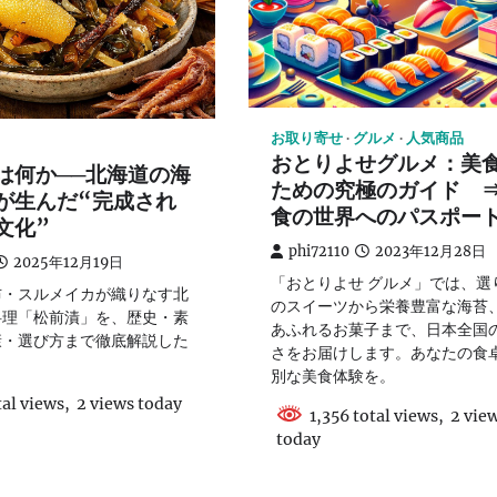
お取り寄せ
グルメ
人気商品
おとりよせグルメ：美
は何か──北海道の海
ための究極のガイド 
が生んだ“完成され
食の世界へのパスポー
文化”
phi72110
2023年12月28日
2025年12月19日
「おとりよせ グルメ」では、選
布・スルメイカが織りなす北
のスイーツから栄養豊富な海苔
料理「松前漬」を、歴史・素
あふれるお菓子まで、日本全国
康・選び方まで徹底解説した
さをお届けします。あなたの食
。
別な美食体験を。
al views, 2 views today
1,356 total views, 2 vie
today