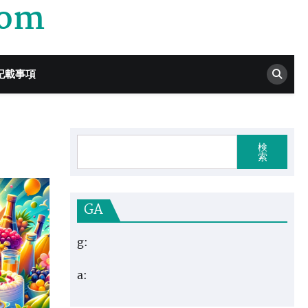
com
記載事項
検
索
GA
g:
a: