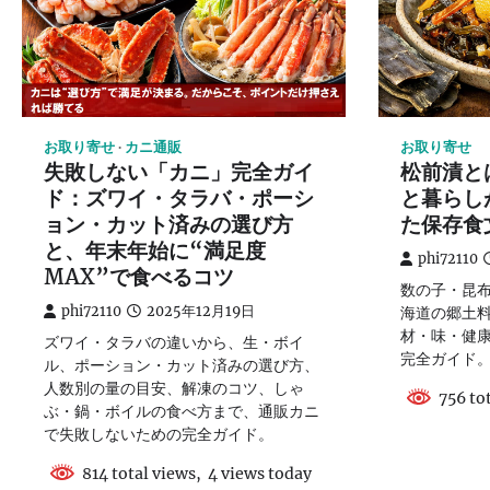
お取り寄せ
カニ通販
お取り寄せ
失敗しない「カニ」完全ガイ
松前漬と
ド：ズワイ・タラバ・ポーシ
と暮らし
ョン・カット済みの選び方
た保存食
と、年末年始に“満足度
phi72110
MAX”で食べるコツ
数の子・昆
phi72110
2025年12月19日
海道の郷土
材・味・健
ズワイ・タラバの違いから、生・ボイ
完全ガイド
ル、ポーション・カット済みの選び方、
人数別の量の目安、解凍のコツ、しゃ
756 tot
ぶ・鍋・ボイルの食べ方まで、通販カニ
で失敗しないための完全ガイド。
814 total views, 4 views today