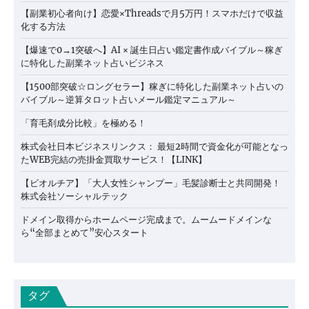
【副業初心者向け】恋愛×Threadsで月5万円！スマホだけで収益
化する方法
【爆速で0→1突破へ】AI × 誕生日占い鑑定書作成バイブル～稼ぎ
に特化した副業ネット占いビジネス
【1500部突破☆ロングセラー】稼ぎに特化した副業ネット占いの
バイブル～逆算タロット占いメール鑑定マニュアル～
「育毛剤成分比較」を極める！
株式会社日本ビジネスリンクス： 最短2時間で資金化が可能となっ
たWEB完結の売掛金買取サービス！【LINK】
【ビオルチア】「大人女性シャンプー」毛髪診断士と共同開発！
株式会社ソーシャルテック
ドメイン取得からホームページ完成まで。ムームードメインな
ら“全部まとめて”安心スタート
タグ