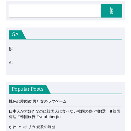
検
索
GA
g:
a:
Popular Posts
桃色恋愛図鑑 男と女のラブゲーム
日本人が大好きなのに韓国人は食べない韓国の食べ物3選 #韓国
料理 #韓国旅行 #youtuberjin
かわいいオリカ 愛欲の遍歴