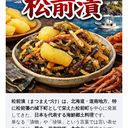
松前漬（まつまえづけ）は、北海道・道南地方、特
に松前藩の城下町として栄えた松前町
を中心に発展
してきた、
日本を代表する海鮮郷土料理
です。
単なる「漬物」や「珍味」という言葉では言い表せ