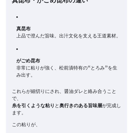
真昆布・がごめ昆布の違い
真昆布
上品で澄んだ旨味。出汁文化を支える王道素材。
がごめ昆布
非常に粘りが強く、松前漬特有の“とろみ”を生
み出す。
これらが細切りにされ、醤油ダレと絡み合うこと
で、
糸を引くような粘り
と
奥行きのある旨味層
が完成し
ます。
この粘りが、