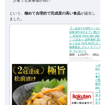
少量でも栄養価が高い
という、
極めて合理的で完成度の高い食品
が誕生し
ました。
【＼全品5％OFFクーポン対
深夜1時59分まで）数の子 
こ 松前漬 500g 1kg 2kg 
ノコ 訳あり 送料無料 昆布 
おつまみ 70代 80代 おつ
健康食品 グルメ ギフト 取
せ プレゼント
価格：3,150円～（税込、送
(2025/12/20時点)
＼20
182％
→-73
★19:
ど数の子
務用】
1kg 
こ 昆布
凍 海鮮
も 酒の
本チャン