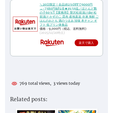
＼20日限定！全品182％OFFで9000円
→-7380円&P4倍★19:59迄／ほとんど数
の子60％!!【業務用】贅沢松前漬け1kg 松
前漬け かずのこ 昆布 産地直送 冷凍 海鮮 ご
はんのおとも 酒のつまみ 珍味 本チャン ギ
フト 低プリン体食品
価格：9,000円（税込、送料無料)
(2025/12/20時点)
楽天で購入
769 total views, 3 views today
Related posts: