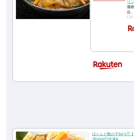
リン体
価格：9
込、送
(2025
ほとんど数の子60％!!【業
漬500g!/冷凍A