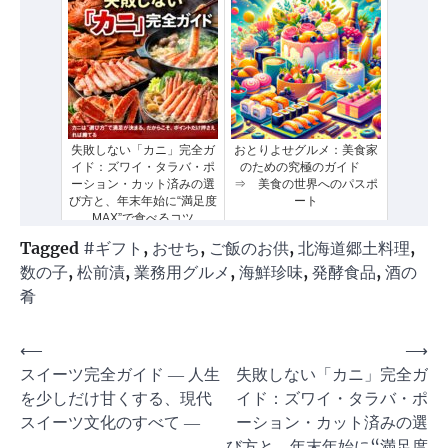
失敗しない「カニ」完全ガ
おとりよせグルメ：美食家
イド：ズワイ・タラバ・ポ
のための究極のガイド
ーション・カット済みの選
⇒ 美食の世界へのパスポ
び方と、年末年始に“満足度
ート
MAX”で食べるコツ
Tagged
#ギフト
,
おせち
,
ご飯のお供
,
北海道郷土料理
,
数の子
,
松前漬
,
業務用グルメ
,
海鮮珍味
,
発酵食品
,
酒の
肴
投
⟵
⟶
スイーツ完全ガイド ― 人生
失敗しない「カニ」完全ガ
稿
を少しだけ甘くする、現代
イド：ズワイ・タラバ・ポ
ナ
スイーツ文化のすべて ―
ーション・カット済みの選
ビ
び方と、年末年始に“満足度