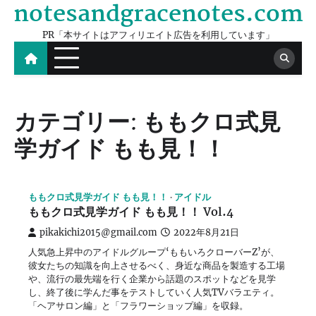
notesandgracenotes.com
Skip
to
PR「本サイトはアフィリエイト広告を利用しています」
content
カテゴリー:
ももクロ式見
学ガイド もも見！！
ももクロ式見学ガイド もも見！！
アイドル
ももクロ式見学ガイド もも見！！ Vol.4
pikakichi2015@gmail.com
2022年8月21日
人気急上昇中のアイドルグループ‘ももいろクローバーZ’が、
彼女たちの知識を向上させるべく、身近な商品を製造する工場
や、流行の最先端を行く企業から話題のスポットなどを見学
し、終了後に学んだ事をテストしていく人気TVバラエティ。
「ヘアサロン編」と「フラワーショップ編」を収録。