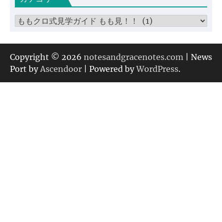
ブ
カ
テ
ゴ
リ
Copyright © 2026
notesandgracenotes.com
| News
ー
Port by
Ascendoor
| Powered by
WordPress
.