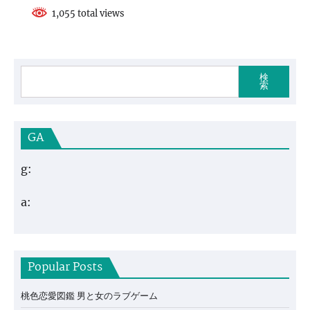
1,055 total views
検
索
GA
g:
a:
Popular Posts
桃色恋愛図鑑 男と女のラブゲーム