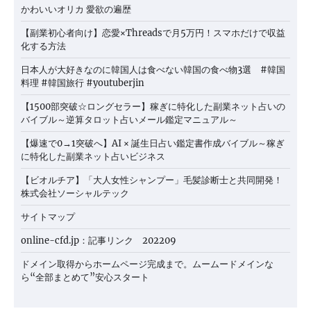
かわいいオリカ 愛欲の遍歴
【副業初心者向け】恋愛×Threadsで月5万円！スマホだけで収益
化する方法
日本人が大好きなのに韓国人は食べない韓国の食べ物3選 #韓国
料理 #韓国旅行 #youtuberjin
【1500部突破☆ロングセラー】稼ぎに特化した副業ネット占いの
バイブル～逆算タロット占いメール鑑定マニュアル～
【爆速で0→1突破へ】AI × 誕生日占い鑑定書作成バイブル～稼ぎ
に特化した副業ネット占いビジネス
【ビオルチア】「大人女性シャンプー」毛髪診断士と共同開発！
株式会社ソーシャルテック
サイトマップ
online-cfd.jp：記事リンク 202209
ドメイン取得からホームページ完成まで。ムームードメインな
ら“全部まとめて”安心スタート