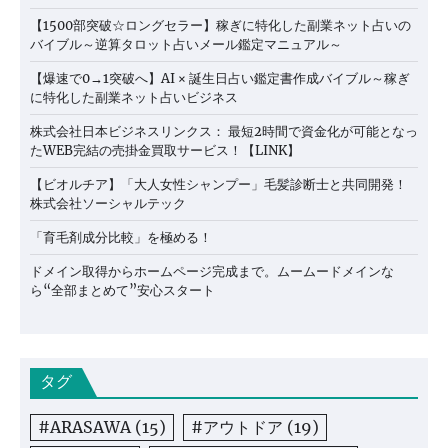
【1500部突破☆ロングセラー】稼ぎに特化した副業ネット占いの
バイブル～逆算タロット占いメール鑑定マニュアル～
【爆速で0→1突破へ】AI × 誕生日占い鑑定書作成バイブル～稼ぎ
に特化した副業ネット占いビジネス
株式会社日本ビジネスリンクス： 最短2時間で資金化が可能となっ
たWEB完結の売掛金買取サービス！【LINK】
【ビオルチア】「大人女性シャンプー」毛髪診断士と共同開発！
株式会社ソーシャルテック
「育毛剤成分比較」を極める！
ドメイン取得からホームページ完成まで。ムームードメインな
ら“全部まとめて”安心スタート
タグ
#ARASAWA
(15)
#アウトドア
(19)