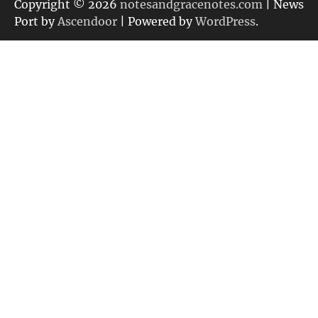
リ
Copyright © 2026
notesandgracenotes.com
| News
ー
Port by
Ascendoor
| Powered by
WordPress
.