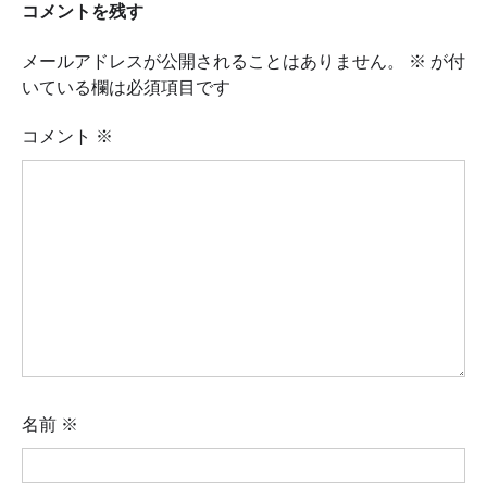
ナ
コメントを残す
ビ
メールアドレスが公開されることはありません。
※
が付
ゲ
いている欄は必須項目です
ー
シ
コメント
※
ョ
ン
名前
※