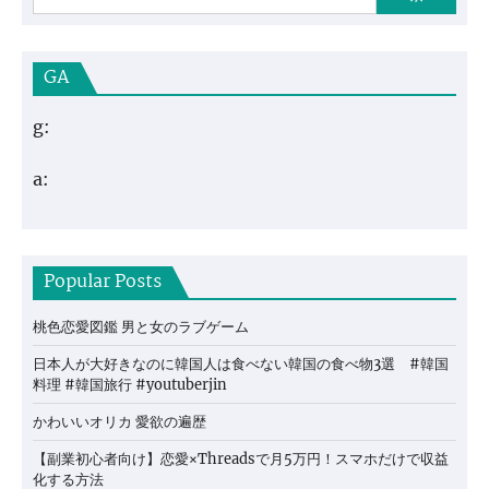
GA
g:
a:
Popular Posts
桃色恋愛図鑑 男と女のラブゲーム
日本人が大好きなのに韓国人は食べない韓国の食べ物3選 #韓国
料理 #韓国旅行 #youtuberjin
かわいいオリカ 愛欲の遍歴
【副業初心者向け】恋愛×Threadsで月5万円！スマホだけで収益
化する方法