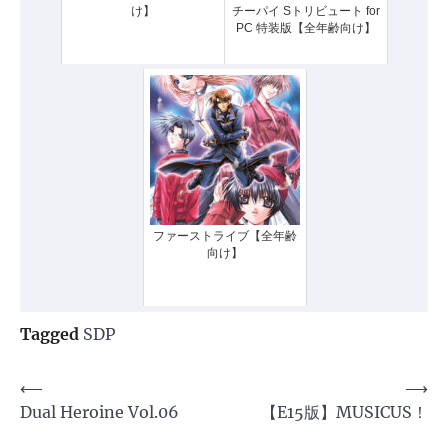
け】
チーパイ Sトリビュート for
PC 特装版【全年齢向け】
ファーストライブ【全年齢
向け】
Tagged
SDP
投
⟵
⟶
Dual Heroine Vol.06
【E15版】MUSICUS！
稿