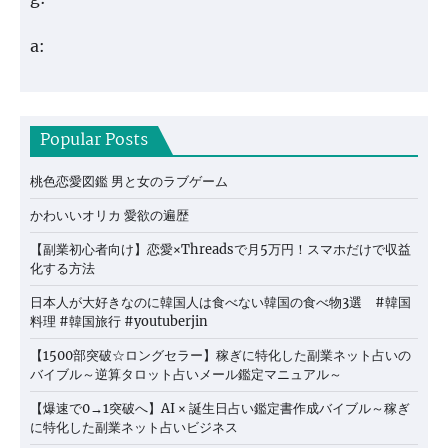
a:
Popular Posts
桃色恋愛図鑑 男と女のラブゲーム
かわいいオリカ 愛欲の遍歴
【副業初心者向け】恋愛×Threadsで月5万円！スマホだけで収益
化する方法
日本人が大好きなのに韓国人は食べない韓国の食べ物3選 #韓国
料理 #韓国旅行 #youtuberjin
【1500部突破☆ロングセラー】稼ぎに特化した副業ネット占いの
バイブル～逆算タロット占いメール鑑定マニュアル～
【爆速で0→1突破へ】AI × 誕生日占い鑑定書作成バイブル～稼ぎ
に特化した副業ネット占いビジネス