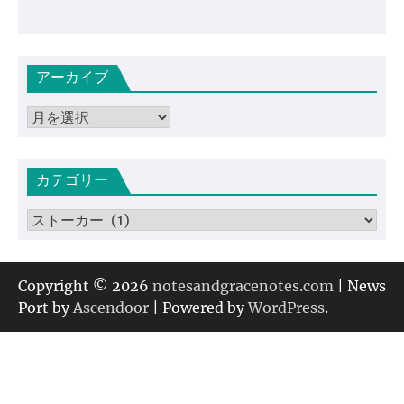
アーカイブ
ア
ー
カ
カテゴリー
イ
ブ
カ
テ
ゴ
リ
Copyright © 2026
notesandgracenotes.com
| News
ー
Port by
Ascendoor
| Powered by
WordPress
.