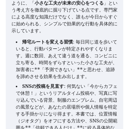
ように、「
小さな工夫が未来の安心をつくる
」とい
う考え方を徹底的に掘り下げている点です。専門家
による高度な知識だけでなく、誰もが今日からすぐ
に始められる、シンプルで効果的な行動を具体的に
示しています。
帰宅ルートを変える習慣
: 毎日同じ道を歩いて
いると、行動パターンが特定されやすくなりま
す。週に数回、あえて違う道を通る、コンビニに
立ち寄る、時間をずらすといった小さな工夫が、
加害者に**「予測できない」**と思わせ、追跡
を諦めさせる効果を生み出します。
SNSの投稿を見直す
: 何気ない「今からカフェ
で休憩！」というリアルタイム投稿や、写真に写
り込んでいる背景、制服のエンブレム、自宅周辺
の風景などが、あなたの居場所や個人情報を特定
する手掛かりになり得ます。本書では、位置情報
（ジオタグ）をオフにする方法や、SNSの公開範
囲を**「信頼できる人だけ」**に絞る具体的な