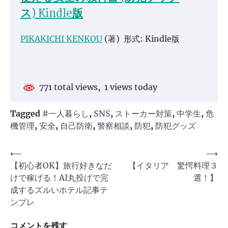
ス)
Kindle版
PIKAKICHI KENKOU
(著)
形式:
Kindle版
771 total views, 1 views today
Tagged
#一人暮らし
,
SNS
,
ストーカー対策
,
中学生
,
危
機管理
,
安全
,
自己防衛
,
警察相談
,
防犯
,
防犯グッズ
投
⟵
⟶
【初心者OK】旅行好きなだ
【イタリア 驚愕料理３
稿
けで稼げる！AI丸投げで完
選！】
ナ
成するズルいホテル記事テ
ビ
ンプレ
ゲ
コメントを残す