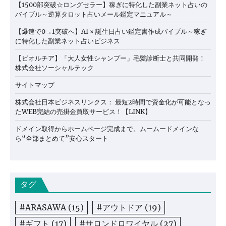
【1500部突破☆ロングセラー】稼ぎに特化した副業ネット占いの
バイブル～逆算タロット占いメール鑑定マニュアル～
【爆速で0→1突破へ】AI × 誕生日占い鑑定書作成バイブル～稼ぎ
に特化した副業ネット占いビジネス
【ビオルチア】「大人女性シャンプー」毛髪診断士と共同開発！
株式会社ソーシャルテック
サイトマップ
株式会社日本ビジネスリンクス： 最短2時間で資金化が可能となっ
たWEB完結の売掛金買取サービス！【LINK】
ドメイン取得からホームページ完成まで。ムームードメインな
ら“全部まとめて”安心スタート
タグ
#ARASAWA
(15)
#アウトドア
(19)
#ギフト
(17)
#サロンドロワイヤル
(27)