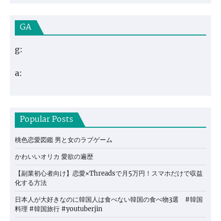
GA
g:
a:
Popular Posts
桃色恋愛図鑑 男と女のラブゲーム
かわいいオリカ 愛欲の遍歴
【副業初心者向け】恋愛×Threadsで月5万円！スマホだけで収益
化する方法
日本人が大好きなのに韓国人は食べない韓国の食べ物3選 #韓国
料理 #韓国旅行 #youtuberjin