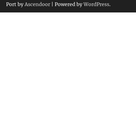
ー
Port by
Ascendoor
| Powered by
WordPress
.