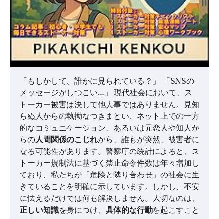
「もしかして、誰かに見られている？」 「SNSの
メッセージがしつこい…」 現代社会において、ス
トーカー被害は決して他人事ではありません。見知
らぬ人からの執拗なつきまとい、ネット上での一方
的なコミュニケーション、あるいは元恋人や知人か
らの
人間関係のこじれ
から、誰もが突然、被害者に
なる可能性があります。警察庁の統計によると、ス
トーカー規制法に基づく禁止命令件数は年々増加し
ており、私たちが「危険と隣り合わせ」の社会に生
きていることを明確に示しています。しかし、不安
に怯えるだけでは何も解決しません。大切なのは、
正しい知識
を身につけ、
具体的な行動
を起こすこと