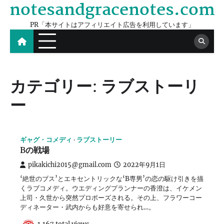
notesandgracenotes.com
Skip
to
PR「本サイトはアフィリエイト広告を利用しています」
content
カテゴリー:
ラブストーリ
ー
ギャグ・コメディ
ラブストーリー
Bの戦場
pikakichi2015@gmail.com
2022年9月1日
‘絶世のブス’とエキセントリックな‘B専男’の恋の駆け引きを描
くラブコメディ。ウエディングプランナーの香澄は、イケメン
上司・久世から突然プロポーズされる。その上、フラワーコー
ディネーター・武内からも好意を寄せられ…。