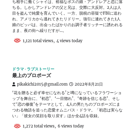
ち相手に働くシャイは、裕福なボスの娘・アンドレアと恋に落
ちる。しかしアンドレアの父と兄は、交際に大反対。2人は人
目を盗んで純愛を育んでいく。一方、脱税の容疑でFBIに追わ
れ、アメリカから逃れてきたリドリー。強引に連れてきた1人
娘のピッパは、出会ったばかりのお調子者リッチーに誘われる
まま、夜の街へ繰りだすが…。
1,121 total views, 4 views today
ドラマ
ラブストーリー
最上のプロポーズ
pikakichi2015@gmail.com
2022年8月21日
‘花を贈ると必ず幸せになれる’と噂になっているフラワーショ
ップを舞台に、‘初恋’、‘一目惚れ’、‘奇跡を信じる恋’、そし
て‘恋の修復’をテーマとして、4人の男たちのプロポーズにま
つわる物語を追った恋愛オムニバス・ドラマ。「初恋は実らな
い」「彼女の笑顔を取り戻す」ほか全4話を収録。
1,272 total views, 6 views today