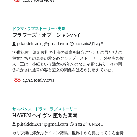
1,167 total views
ドラマ
ラブストーリー
史劇
フラワーズ・オブ・シャンハイ
pikakichi2015@gmail.com
2022年8月23日
19世紀末、清朝末期の上海の遊廓を舞台にひとりの男と3人の
遊女たちとの真実の愛をめぐるラブ・ストーリー。外務省の役
人、王は、小紅という遊女の5年来のなじみ客であり、その関
係の深さは通常の客と遊女の関係をはるかに超えていた。
1,154 total views
サスペンス
ドラマ
ラブストーリー
HAVEN ヘイヴン 堕ちた楽園
pikakichi2015@gmail.com
2022年8月23日
カリブ海に浮かぶケイマン諸島。世界中から集まってくる金持