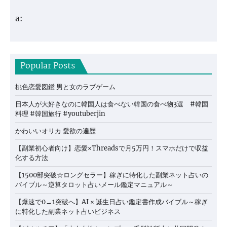
a:
Popular Posts
桃色恋愛図鑑 男と女のラブゲーム
日本人が大好きなのに韓国人は食べない韓国の食べ物3選 #韓国
料理 #韓国旅行 #youtuberjin
かわいいオリカ 愛欲の遍歴
【副業初心者向け】恋愛×Threadsで月5万円！スマホだけで収益
化する方法
【1500部突破☆ロングセラー】稼ぎに特化した副業ネット占いの
バイブル～逆算タロット占いメール鑑定マニュアル～
【爆速で0→1突破へ】AI × 誕生日占い鑑定書作成バイブル～稼ぎ
に特化した副業ネット占いビジネス