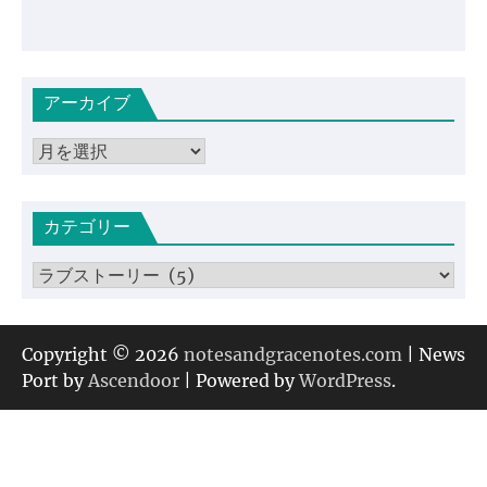
アーカイブ
ア
ー
カ
カテゴリー
イ
ブ
カ
テ
ゴ
リ
Copyright © 2026
notesandgracenotes.com
| News
ー
Port by
Ascendoor
| Powered by
WordPress
.