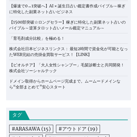
【爆速で0→1突破へ】AI × 誕生日占い鑑定書作成バイブル～稼ぎ
に特化した副業ネット占いビジネス
【1500部突破☆ロングセラー】稼ぎに特化した副業ネット占いの
バイブル～逆算タロット占いメール鑑定マニュアル～
「育毛剤成分比較」を極める！
株式会社日本ビジネスリンクス： 最短2時間で資金化が可能となっ
たWEB完結の売掛金買取サービス！【LINK】
【ビオルチア】「大人女性シャンプー」毛髪診断士と共同開発！
株式会社ソーシャルテック
ドメイン取得からホームページ完成まで。ムームードメインな
ら“全部まとめて”安心スタート
タグ
#ARASAWA
(15)
#アウトドア
(19)