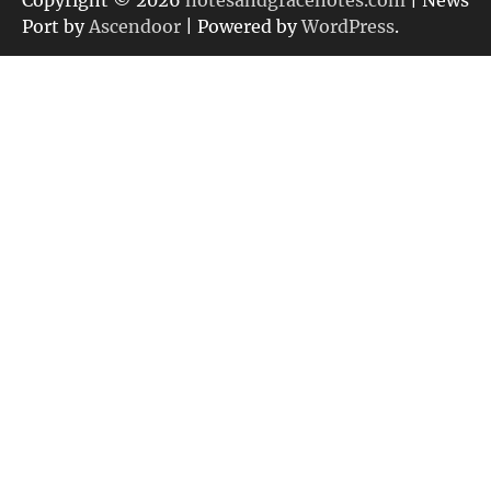
ー
Port by
Ascendoor
| Powered by
WordPress
.