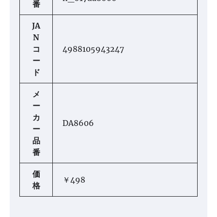
番
JA
N
コ
4988105943247
ー
ド
メ
ー
カ
DA8606
ー
品
番
価
￥498
格