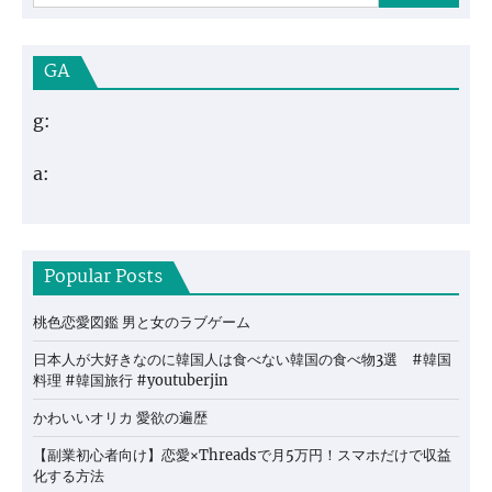
GA
g:
a:
Popular Posts
桃色恋愛図鑑 男と女のラブゲーム
日本人が大好きなのに韓国人は食べない韓国の食べ物3選 #韓国
料理 #韓国旅行 #youtuberjin
かわいいオリカ 愛欲の遍歴
【副業初心者向け】恋愛×Threadsで月5万円！スマホだけで収益
化する方法