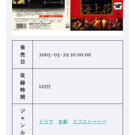
発
売
2005-03-29 10:00:00
日
収
録
121分
時
間
ジ
ャ
ドラマ
史劇
ラブストーリー
ン
ル