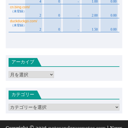
アーカイブ
ア
ー
カ
カテゴリー
イ
ブ
カ
テ
ゴ
リ
Copyright © 2026
notesandgracenotes.com
| News