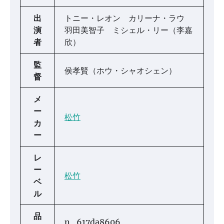
出
トニー・レオン カリーナ・ラウ
演
羽田美智子 ミシェル・リー（李嘉
者
欣）
監
侯孝賢（ホウ・シャオシェン）
督
メ
ー
松竹
カ
ー
レ
ー
松竹
ベ
ル
品
n_617da8606