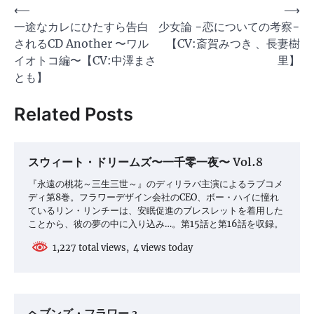
投
⟵
⟶
一途なカレにひたすら告白
少女論 −恋についての考察−
稿
されるCD Another 〜ワル
【CV:斎賀みつき 、長妻樹
ナ
イオトコ編〜【CV:中澤まさ
里】
ビ
とも】
ゲ
Related Posts
ー
シ
ョ
スウィート・ドリームズ〜一千零一夜〜 Vol.8
ン
『永遠の桃花～三生三世～』のディリラバ主演によるラブコメ
ディ第8巻。フラワーデザイン会社のCEO、ボー・ハイに憧れ
ているリン・リンチーは、安眠促進のブレスレットを着用した
ことから、彼の夢の中に入り込み…。第15話と第16話を収録。
1,227 total views, 4 views today