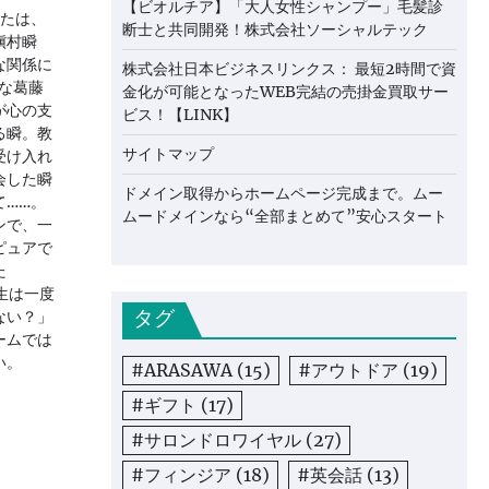
【ビオルチア】「大人女性シャンプー」毛髪診
なたは、
断士と共同開発！株式会社ソーシャルテック
槇村瞬
な関係に
株式会社日本ビジネスリンクス： 最短2時間で資
な葛藤
金化が可能となったWEB完結の売掛金買取サー
が心の支
ビス！【LINK】
る瞬。教
サイトマップ
受け入れ
会した瞬
ドメイン取得からホームページ完成まで。ムー
て……。
ムードメインなら“全部まとめて”安心スタート
ンで、一
ピュアで
た
生は一度
タグ
ない？」
ームでは
い。
#ARASAWA
(15)
#アウトドア
(19)
#ギフト
(17)
#サロンドロワイヤル
(27)
#フィンジア
(18)
#英会話
(13)