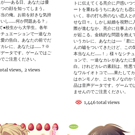
が──ある日、あなたは優
トに伝えてくる亮介に戸惑いつ
とつの顔を知ってしまう。
ートを重ねるうちにあなたも恋
本当の俺。お前を好きな気持
いく。非の打ち所のない恋人と
いし……何か問題ある？」
せな日々。しかし結婚を視野に
て●校生から大学生。各年
際が進むなか、亮介に仕事上の
シチュエーションで一途なカ
が起こる。金銭的な問題を抱え
に愛の告白。あなたの前でだ
いうカレに、あなたは──「君に
カレに、あなたは……？※
んの嘘をついてきたけど、この
声データです。ゲームではご
本当なんだ……！」様々なシチ
のでご注意ください。
ョンで、一途なカレがあなたに
白。けれどカレの素顔は、性悪
otal views, 2 views
なワルイオトコで……果たして
はホンモノか、ニセモノなのか
品は音声データです。ゲームで
ませんのでご注意ください。
1,446 total views