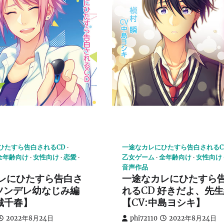
ひたすら告白されるCD
一途なカレにひたすら告白されるC
全年齢向け
女性向け
恋愛
乙女ゲーム
全年齢向け
女性向け
音声作品
レにひたすら告白さ
一途なカレにひたすら
 ツンデレ幼なじみ編
れるCD 好きだよ、先
城千春】
【CV:中島ヨシキ】
2022年8月24日
phi72110
2022年8月24日