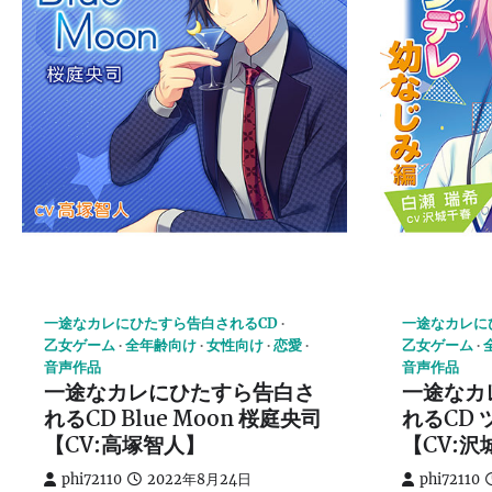
一途なカレにひたすら告白されるCD
一途なカレに
乙女ゲーム
全年齢向け
女性向け
恋愛
乙女ゲーム
音声作品
音声作品
一途なカレにひたすら告白さ
一途なカ
れるCD Blue Moon 桜庭央司
れるCD
【CV:高塚智人】
【CV:沢
phi72110
2022年8月24日
phi72110