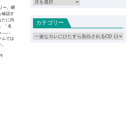
ア
リー。瞬
ー
を確認す
カ
なたに内
カテゴリー
イ
。「名
ブ
ら……」
カ
ームでは
テ
い。
ゴ
ws
リ
ー