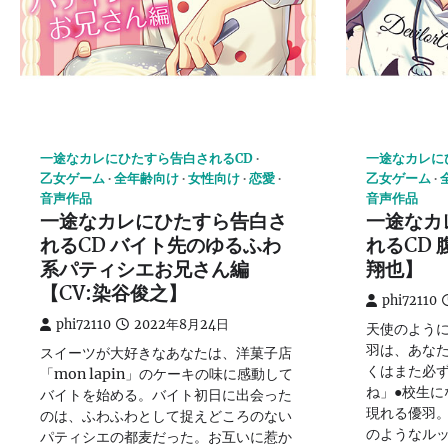
一途なカレにひたすら告白されるCD
一途なカレに
乙女ゲーム
全年齢向け
女性向け
恋愛
乙女ゲーム
音声作品
音声作品
一途なカレにひたすら告白さ
一途なカ
れるCD バイト先のゆるふわ
れるCD 
系パティシエお兄さん編
翔也】
【CV:染谷俊之】
phi72110
phi72110
2022年8月24日
天使のよう
羽は、あな
スイーツが大好きなあなたは、洋菓子店
くはまた必
「mon lapin」のケーキの味に感動して
ね」●校生に
バイトを始める。バイト初日に出会った
現れる優羽
のは、ふわふわとして捉えどころのない
のようなル
パティシエの都麦だった。お互いに惹か