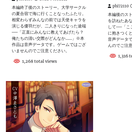
phi72110
本編終了後のストーリー。大学サークル
の夏合宿で海に行くことなったふたり。
本編後のス
相変わらずみんなの前では天使キャラを
を訪ねたあ
演じる優羽だが、二人きりになった途端
して──「こ
──「正直にみんなに教えてあげたら？
に抱きつく
俺たちの清い交際がどんなか……」※本
音声データ
作品は音声データです。ゲームではござ
んのでご注
いませんのでご注意ください。
1,316 t
1,268 total views