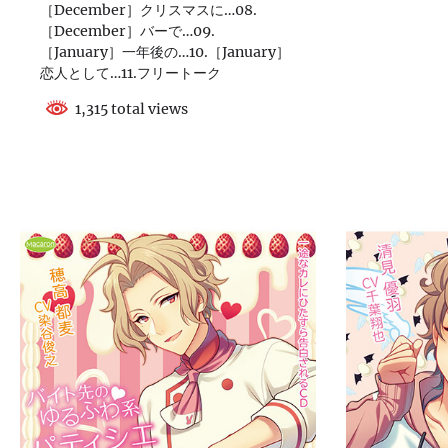
［December］クリスマスに…08.
［December］バーで…09.
［January］一年後の…10.［January］
恋人として…11.フリートーク
1,315 total views