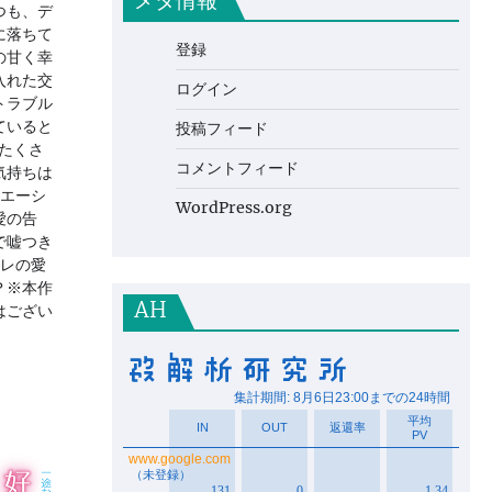
メタ情報
つも、デ
に落ちて
登録
の甘く幸
入れた交
ログイン
トラブル
ていると
投稿フィード
たくさ
コメントフィード
気持ちは
ュエーシ
WordPress.org
愛の告
で嘘つき
カレの愛
？※本作
AH
はござい