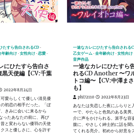
ひたすら告白されるCD
一途なカレにひたすら告白されるC
全年齢向け
女性向け
恋愛
乙女ゲーム
全年齢向け
女性向け
音声作品
レにひたすら告白さ
一途なカレにひたすら
腹黒天使編【CV:千葉
れるCD Another 〜
トコ編〜【CV:中澤ま
も】
2022年8月24日
phi72110
2022年8月23日
に可愛らしくて優しい清見優
たの初恋の相手だった。「ぼ
あなたは失恋した夜にふらりと
ず、きみに会いに来るから
ーで、やたらと色気のある美男
なったあなたの前に、再び
介に声をかけられる。派手な容
。昔と変わらない優羽の天使
腹に、やさしく紳士的に話を聞
ックスと優しさに、心を許す
てくれる亮介。初めから好意を