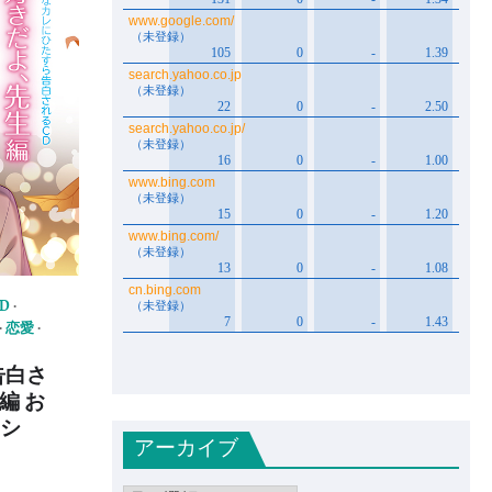
D
恋愛
告白さ
編 お
ヨシ
アーカイブ