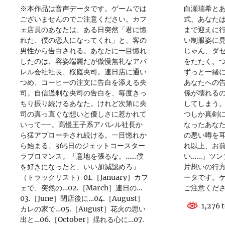
※本作品は音声データです。ゲームでは
白瀬瑞希とあ
ございませんのでご注意ください。カフ
式、あなた
ェ店員のあなたは、ある日突然「君に惚
まで迎えに
れた、僕の恋人になってくれ」と、客の
い制服姿に
男性から告白される。あなたに一目惚れ
じゃん、ダ
したのは、容姿端麗だが傲慢無礼なアパ
をたたく。
レル会社社長、桜庭央司。連日店に通い
ずっと一緒
つめ、コーヒーの注文に告白を添える央
あなたへの
司。自信過剰な央司の告白を、毎度きっ
係が壊れる
ちり振り続けるあなた。けれど次第に央
してしまう
司の真っ直ぐな想いと優しさに惹かれて
つしか真剣
いって──。高慢王子系アパレル社長か
なったあな
ら猛アプローチされ続ける。一目惚れか
の悪い噂を耳
ら始まる、365日のジェットコースター
れ以上、お
ラブロマンス。「意地を張るな。……僕
い……」ツン
を好きになったと、いい加減認めろ」
片想いの行方
（トラックリスト）01.［January］カフ
ータです。
ェで、突然の…02.［March］連日の…
ご注意くだ
03.［June］閉店後に…04.［August］
1,276 t
カレの家で…05.［August］花火の思い
出と…06.［October］揺れる心に…07.