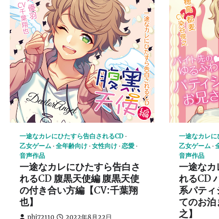
一途なカレにひたすら告白されるCD
一途なカレに
乙女ゲーム
全年齢向け
女性向け
恋愛
乙女ゲーム
音声作品
音声作品
一途なカレにひたすら告白さ
一途なカ
れるCD 腹黒天使編 腹黒天使
れるCD
の付き合い方編【CV:千葉翔
系パティ
也】
てのお泊
之】
phi72110
2022年8月22日