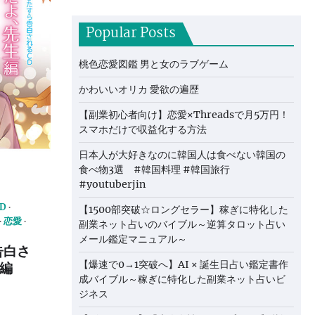
Popular Posts
桃色恋愛図鑑 男と女のラブゲーム
かわいいオリカ 愛欲の遍歴
【副業初心者向け】恋愛×Threadsで月5万円！
スマホだけで収益化する方法
日本人が大好きなのに韓国人は食べない韓国の
食べ物3選 #韓国料理 #韓国旅行
#youtuberjin
D
【1500部突破☆ロングセラー】稼ぎに特化した
恋愛
副業ネット占いのバイブル～逆算タロット占い
メール鑑定マニュアル～
告白さ
【爆速で0→1突破へ】AI × 誕生日占い鑑定書作
生編
成バイブル～稼ぎに特化した副業ネット占いビ
ジネス