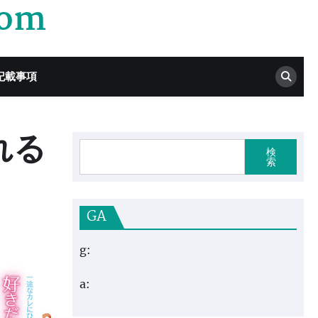
com
記載事項
れる
検
索
GA
g:
a: