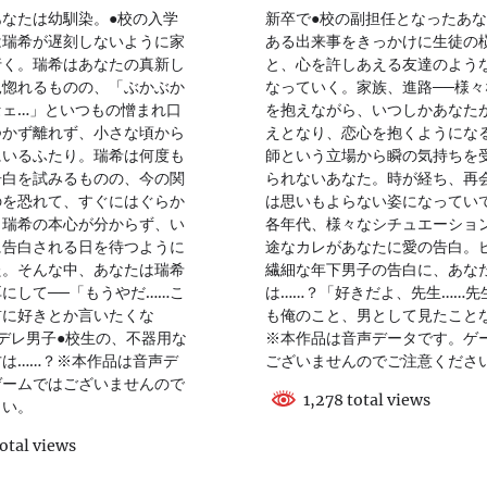
なたは幼馴染。●校の入学
新卒で●校の副担任となったあ
は瑞希が遅刻しないように家
ある出来事をきっかけに生徒の
行く。瑞希はあなたの真新し
と、心を許しあえる友達のよう
見惚れるものの、「ぶかぶか
なっていく。家族、進路──様々
セェ…」といつもの憎まれ口
を抱えながら、いつしかあなた
つかず離れず、小さな頃から
えとなり、恋心を抱くようにな
にいるふたり。瑞希は何度も
師という立場から瞬の気持ちを
告白を試みるものの、今の関
られないあなた。時が経ち、再
のを恐れて、すぐにはぐらか
は思いもよらない姿になってい
。瑞希の本心が分からず、い
各年代、様々なシチュエーショ
に告白される日を待つように
途なカレがあなたに愛の告白。
た。そんな中、あなたは瑞希
繊細な年下男子の告白に、あな
にして──「もうやだ……こ
は……？「好きだよ、先生……先
前に好きとか言いたくな
も俺のこと、男として見たこと
デレ男子●校生の、不器用な
※本作品は音声データです。ゲ
は……？※本作品は音声デ
ございませんのでご注意くださ
ゲームではございませんので
1,278 total views
さい。
otal views