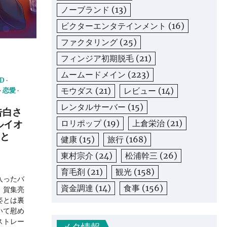
ノーブランド
(13)
ビクターエンタテインメント
(16)
ファクタリング
(25)
フィンジア初期脱毛
(21)
ムームードメイン
(223)
D
モウダス
(21)
レビュー
(14)
恋愛
レンタルサーバー
(15)
告白さ
ワルイオ
ロリポップ
(19)
上倉栄治
(21)
さと
健康
(15)
旅行
(168)
東村宗介
(24)
松浦幹三
(26)
育毛剤
(21)
観光
(158)
入ったバ
資金調達
(14)
食事
(156)
、賀集亮
姿とは裏
いて慰め
ストレー