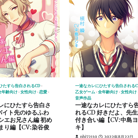
ひたすら告白されるCD
一途なカレにひたすら告白されるC
全年齢向け
女性向け
恋愛
乙女ゲーム
全年齢向け
女性向け
音声作品
レにひたすら告白さ
一途なカレにひたすら
 バイト先のゆるふわ
れるCD 好きだよ、先生
シエお兄さん編 初め
付き合い編【CV:中島
まり編【CV:染谷俊
キ】
phi72110
2022年8月22日