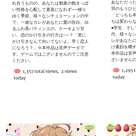
あなただった
れ合うものの、あなたは都麦の飽きっぽ
羽のもうひ
い性格を心配して素直になれず──移り
「どっちも
ゆく季節、様々なシチュエーションの中
ちは変わらな
で、一途なカレがあなたに愛の告白。ゆ
●学生、そし
るふわ系パティシエの、ケーキより甘
代、様々な
い、恋のかけ引きの行方は──？「君に
レがあなた
かけ引きなんて向いてないよ。早く恋人
け素顔を晒す
になろう？」※本作品は音声データで
本作品は音
す。ゲームではございませんのでご注意
ざいません
ください。
1,295 t
1,357 total views, 2 views
today
today