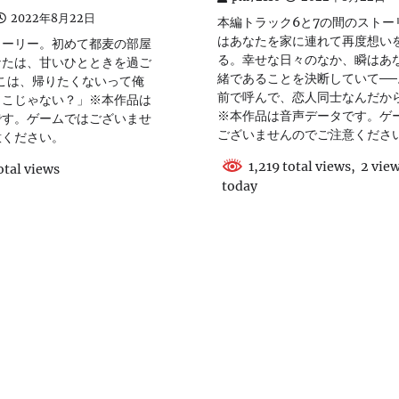
2022年8月22日
本編トラック6と7の間のストー
はあなたを家に連れて再度想い
トーリー。初めて都麦の部屋
る。幸せな日々のなか、瞬はあ
なたは、甘いひとときを過ご
緒であることを決断していて──
こは、帰りたくないって俺
前で呼んで、恋人同士なんだか
とこじゃない？」※本作品は
※本作品は音声データです。ゲ
です。ゲームではございませ
ございませんのでご注意くださ
意ください。
1,219 total views, 2 vie
otal views
today