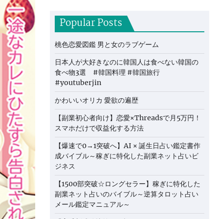
Popular Posts
桃色恋愛図鑑 男と女のラブゲーム
日本人が大好きなのに韓国人は食べない韓国の
食べ物3選 #韓国料理 #韓国旅行
#youtuberjin
かわいいオリカ 愛欲の遍歴
【副業初心者向け】恋愛×Threadsで月5万円！
スマホだけで収益化する方法
【爆速で0→1突破へ】AI × 誕生日占い鑑定書作
成バイブル～稼ぎに特化した副業ネット占いビ
ジネス
【1500部突破☆ロングセラー】稼ぎに特化した
副業ネット占いのバイブル～逆算タロット占い
メール鑑定マニュアル～