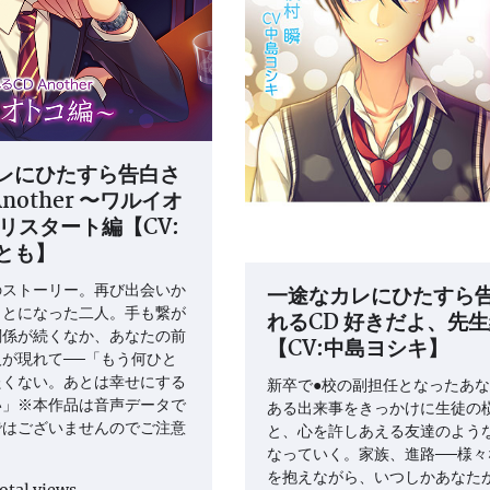
レにひたすら告白さ
Another 〜ワルイオ
リスタート編【CV:
とも】
一途なカレにひたすら
のストーリー。再び出会いか
ことになった二人。手も繋が
れるCD 好きだよ、先
関係が続くなか、あなたの前
【CV:中島ヨシキ】
が現れて──「もう何ひと
たくない。あとは幸せにする
新卒で●校の副担任となったあ
い」※本作品は音声データで
ある出来事をきっかけに生徒の
ではございませんのでご注意
と、心を許しあえる友達のよう
なっていく。家族、進路──様々
を抱えながら、いつしかあなた