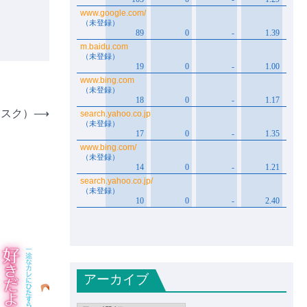
ィスク）
⟶
アーカイブ