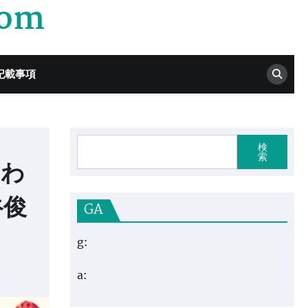
com
記載事項
検
索
ふわ
谷俊
GA
g:
a: