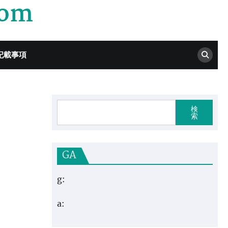
com
記載事項
検
索
GA
g:
a: