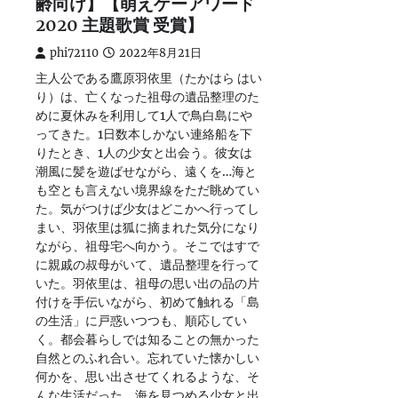
齢向け】【萌えゲーアワード
2020 主題歌賞 受賞】
phi72110
2022年8月21日
主人公である鷹原羽依里（たかはら はい
り）は、亡くなった祖母の遺品整理のた
めに夏休みを利用して1人で鳥白島にや
ってきた。1日数本しかない連絡船を下
りたとき、1人の少女と出会う。彼女は
潮風に髪を遊ばせながら、遠くを…海と
も空とも言えない境界線をただ眺めてい
た。気がつけば少女はどこかへ行ってし
まい、羽依里は狐に摘まれた気分になり
ながら、祖母宅へ向かう。そこではすで
に親戚の叔母がいて、遺品整理を行って
いた。羽依里は、祖母の思い出の品の片
付けを手伝いながら、初めて触れる「島
の生活」に戸惑いつつも、順応してい
く。都会暮らしでは知ることの無かった
自然とのふれ合い。忘れていた懐かしい
何かを、思い出させてくれるような、そ
んな生活だった。海を見つめる少女と出