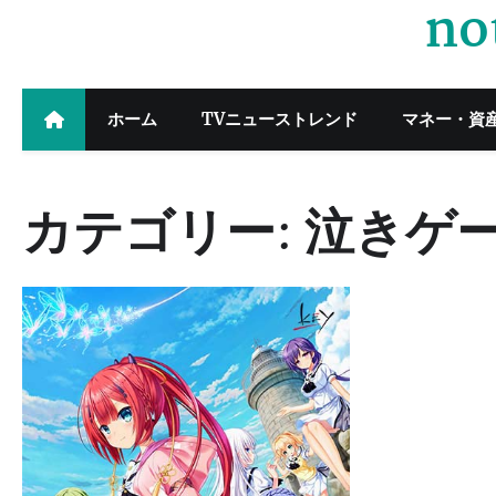
no
Skip
to
content
ホーム
TVニューストレンド
マネー・資
カテゴリー:
泣きゲ