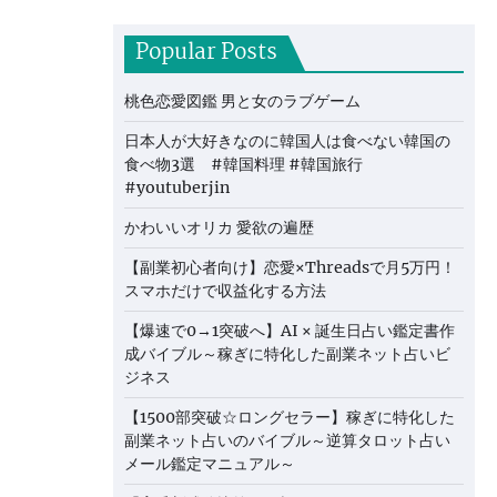
Popular Posts
桃色恋愛図鑑 男と女のラブゲーム
日本人が大好きなのに韓国人は食べない韓国の
食べ物3選 #韓国料理 #韓国旅行
#youtuberjin
かわいいオリカ 愛欲の遍歴
【副業初心者向け】恋愛×Threadsで月5万円！
スマホだけで収益化する方法
【爆速で0→1突破へ】AI × 誕生日占い鑑定書作
成バイブル～稼ぎに特化した副業ネット占いビ
ジネス
【1500部突破☆ロングセラー】稼ぎに特化した
副業ネット占いのバイブル～逆算タロット占い
メール鑑定マニュアル～