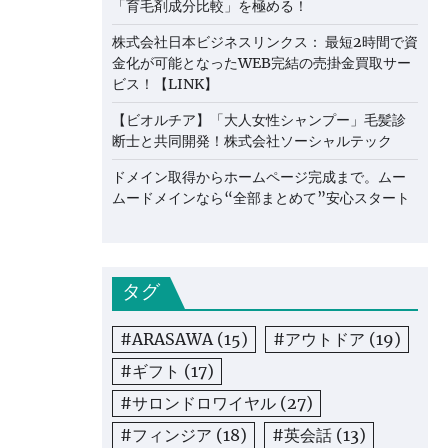
「育毛剤成分比較」を極める！
株式会社日本ビジネスリンクス： 最短2時間で資
金化が可能となったWEB完結の売掛金買取サー
ビス！【LINK】
【ビオルチア】「大人女性シャンプー」毛髪診
断士と共同開発！株式会社ソーシャルテック
ドメイン取得からホームページ完成まで。ムー
ムードメインなら“全部まとめて”安心スタート
タグ
#ARASAWA
(15)
#アウトドア
(19)
#ギフト
(17)
#サロンドロワイヤル
(27)
#フィンジア
(18)
#英会話
(13)