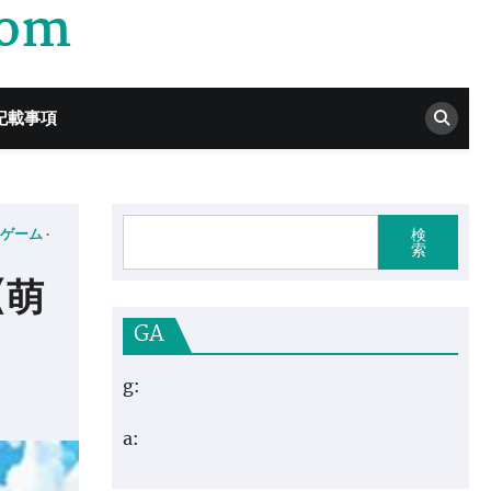
com
記載事項
検
ゲーム
索
【萌
GA
g:
a: