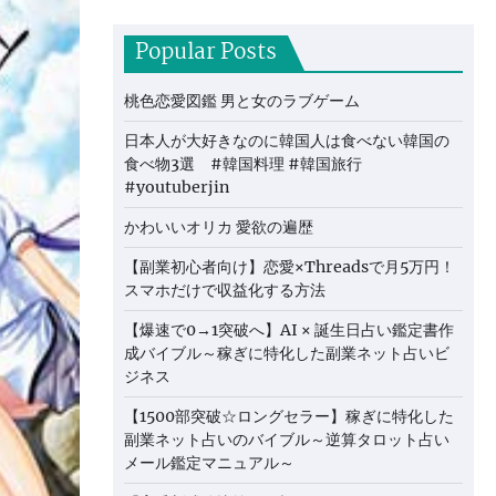
Popular Posts
桃色恋愛図鑑 男と女のラブゲーム
日本人が大好きなのに韓国人は食べない韓国の
食べ物3選 #韓国料理 #韓国旅行
#youtuberjin
かわいいオリカ 愛欲の遍歴
【副業初心者向け】恋愛×Threadsで月5万円！
スマホだけで収益化する方法
【爆速で0→1突破へ】AI × 誕生日占い鑑定書作
成バイブル～稼ぎに特化した副業ネット占いビ
ジネス
【1500部突破☆ロングセラー】稼ぎに特化した
副業ネット占いのバイブル～逆算タロット占い
メール鑑定マニュアル～