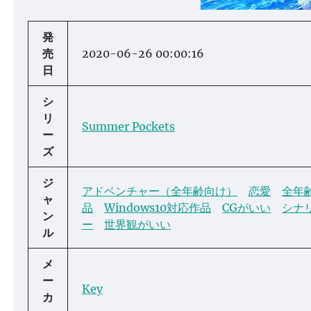
発
売
2020-06-26 00:00:16
日
シ
リ
Summer Pockets
ー
ズ
ジ
アドベンチャー（全年齢向け）
恋愛
全年
ャ
品
Windows10対応作品
CGがいい
シナ
ン
ー
世界観がいい
ル
メ
ー
Key
カ