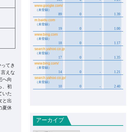
やってき
も言えな
宅へ向
ら、初
ていた
女と出
の夏休
アーカイブ