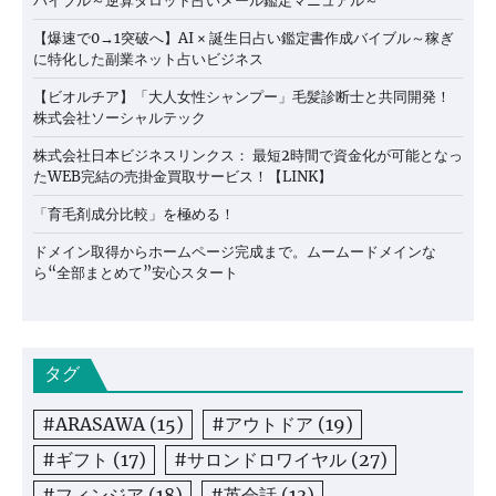
バイブル～逆算タロット占いメール鑑定マニュアル～
【爆速で0→1突破へ】AI × 誕生日占い鑑定書作成バイブル～稼ぎ
に特化した副業ネット占いビジネス
【ビオルチア】「大人女性シャンプー」毛髪診断士と共同開発！
株式会社ソーシャルテック
株式会社日本ビジネスリンクス： 最短2時間で資金化が可能となっ
たWEB完結の売掛金買取サービス！【LINK】
「育毛剤成分比較」を極める！
ドメイン取得からホームページ完成まで。ムームードメインな
ら“全部まとめて”安心スタート
タグ
#ARASAWA
(15)
#アウトドア
(19)
#ギフト
(17)
#サロンドロワイヤル
(27)
#フィンジア
(18)
#英会話
(13)