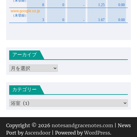
アーカイブ
ア
ー
カ
カテゴリー
イ
ブ
カ
テ
ゴ
リ
Copyright © 2026
notesandgracenotes.com
| News
ー
Port by
Ascendoor
| Powered by
WordPress
.