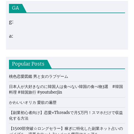
GA
g:
a:
Popular Posts
桃色恋愛図鑑 男と女のラブゲーム
日本人が大好きなのに韓国人は食べない韓国の食べ物3選 #韓国
料理 #韓国旅行 #youtuberjin
かわいいオリカ 愛欲の遍歴
【副業初心者向け】恋愛×Threadsで月5万円！スマホだけで収益
化する方法
【1500部突破☆ロングセラー】稼ぎに特化した副業ネット占いの