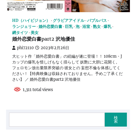
HD（ハイビジョン）
グラビアアイドル
バブルバス
ランジェリー
婚外恋愛白書
巨乳
泡
浴室
熟女
爆乳
網タイツ
美女
婚外恋愛白書part2 沢地優佳
phi72110
2023年2月26日
大ヒット作「婚外恋愛白書」の続編が遂に登場！！ 108cm・J
カップの爆乳を惜しげもなく揺らして 妖艶に大胆に花開く。
フェロモン放出量限界突破の 彼女との 妄想不倫を体感してく
ださい！【特典映像は収録されておりません。予めご了承くだ
さい】 ／ 婚外恋愛白書part2 沢地優佳
1,311 total views
検
索