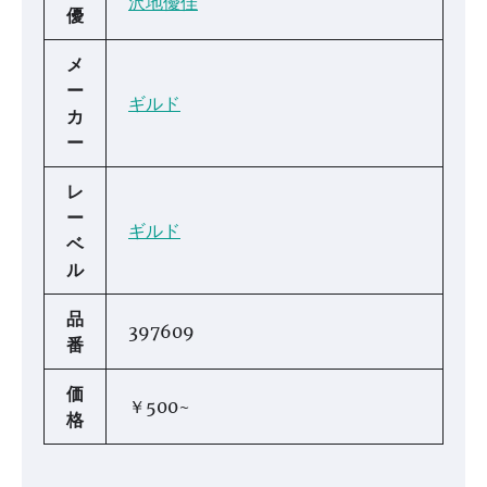
沢地優佳
優
メ
ー
ギルド
カ
ー
レ
ー
ギルド
ベ
ル
品
397609
番
価
￥500~
格