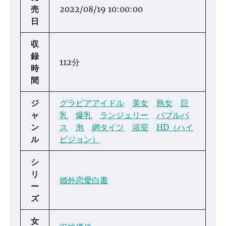
売
2022/08/19 10:00:00
日
収
録
112分
時
間
ジ
グラビアアイドル
美女
熟女
巨
ャ
乳
爆乳
ランジェリー
バブルバ
ン
ス
泡
網タイツ
浴室
HD（ハイ
ル
ビジョン）
シ
リ
婚外恋愛白書
ー
ズ
女