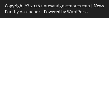
リ
Copyright © 2026
notesandgracenotes.com
| News
ー
Port by
Ascendoor
| Powered by
WordPress
.