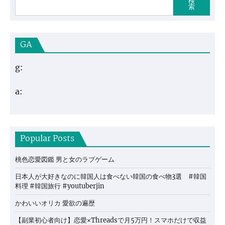
検
索
GA
g:
a:
Popular Posts
桃色恋愛図鑑 男と女のラブゲーム
日本人が大好きなのに韓国人は食べない韓国の食べ物3選 #韓国
料理 #韓国旅行 #youtuberjin
かわいいオリカ 愛欲の遍歴
【副業初心者向け】恋愛×Threadsで月5万円！スマホだけで収益