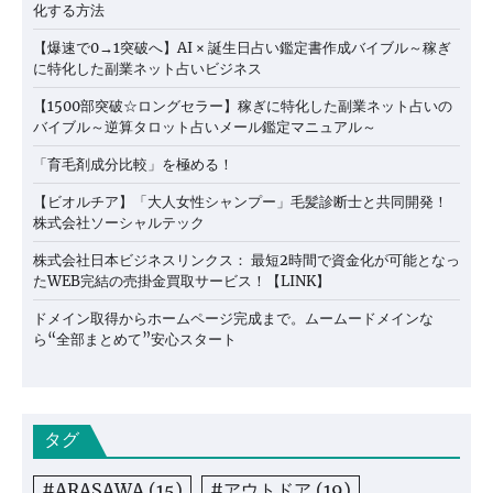
化する方法
【爆速で0→1突破へ】AI × 誕生日占い鑑定書作成バイブル～稼ぎ
に特化した副業ネット占いビジネス
【1500部突破☆ロングセラー】稼ぎに特化した副業ネット占いの
バイブル～逆算タロット占いメール鑑定マニュアル～
「育毛剤成分比較」を極める！
【ビオルチア】「大人女性シャンプー」毛髪診断士と共同開発！
株式会社ソーシャルテック
株式会社日本ビジネスリンクス： 最短2時間で資金化が可能となっ
たWEB完結の売掛金買取サービス！【LINK】
ドメイン取得からホームページ完成まで。ムームードメインな
ら“全部まとめて”安心スタート
タグ
#ARASAWA
(15)
#アウトドア
(19)