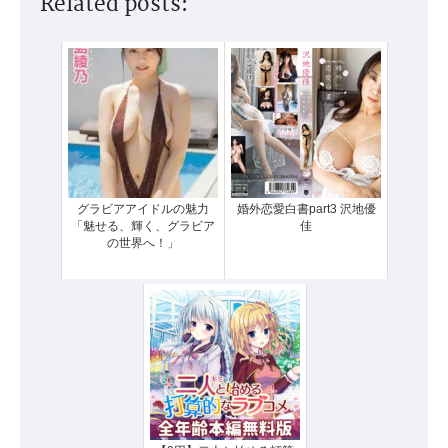
Related posts:
グラビアアイドルの魅力
婚外恋愛白書part3 沢地優
「魅せる、輝く、グラビア
佳
の世界へ！」