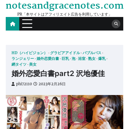
notesandgracenotes.com
Skip
to
PR「本サイトはアフィリエイト広告を利用しています」
content
HD（ハイビジョン）
グラビアアイドル
バブルバス
ランジェリー
婚外恋愛白書
巨乳
泡
浴室
熟女
爆乳
網タイツ
美女
婚外恋愛白書part2 沢地優佳
phi72110
2023年2月26日