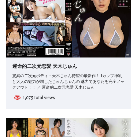
運命的二次元恋愛 天木じゅん
驚異の二次元ボディ・天木じゅん待望の最新作！ Iカップ神乳
と大人の魅力が増したじゅんちゃんの 魅力であなたを完全ノッ
クアウト！！ ／ 運命的二次元恋愛 天木じゅん
1,075 total views