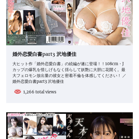
婚外恋愛白書part3 沢地優佳
大ヒット作「婚外恋愛白書」の続編が遂に登場！！108cm・J
カップの爆乳を惜しげもなく揺らして妖艶に大胆に花開く。最
大フェロモン放出量の彼女と密着不倫を体感してください！ ／
婚外恋愛白書part3 沢地優佳
1,266 total views