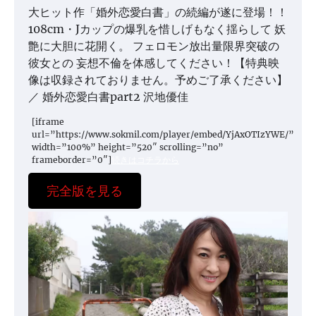
大ヒット作「婚外恋愛白書」の続編が遂に登場！！
108cm・Jカップの爆乳を惜しげもなく揺らして 妖
艶に大胆に花開く。 フェロモン放出量限界突破の
彼女との 妄想不倫を体感してください！【特典映
像は収録されておりません。予めご了承ください】
／ 婚外恋愛白書part2 沢地優佳
[iframe
url=”https://www.sokmil.com/player/embed/YjAxOTIzYWE/”
width=”100%” height=”520″ scrolling=”no”
frameborder=”0″]
続きはコチラから
完全版を見る