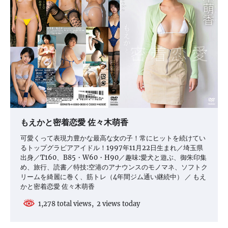
もえかと密着恋愛 佐々木萌香
可愛くって表現力豊かな最高な女の子！常にヒットを続けてい
るトップグラビアアイドル！1997年11月22日生まれ／埼玉県
出身／T160、B85・W60・H90／趣味:愛犬と遊ぶ、御朱印集
め、旅行、読書／特技:空港のアナウンスのモノマネ、ソフトク
リームを綺麗に巻く、筋トレ（4年間ジム通い継続中） ／ もえ
かと密着恋愛 佐々木萌香
1,278 total views, 2 views today