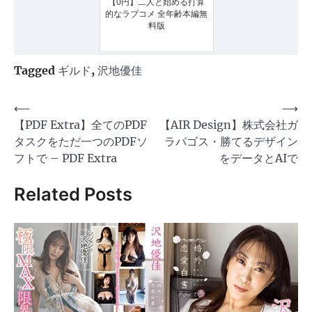
【0円】二人と始める打算
的なラブコメ 全年齢本編無
料版
Tagged
ギルド
,
沢地優佳
投
⟵
⟶
【PDF Extra】全てのPDF
【AIR Design】株式会社ガ
稿
タスクをただ一つのPDFソ
ラパゴス・勝てるデザイン
ナ
フトで – PDF Extra
をデータとAIで
ビ
Related Posts
ゲ
ー
シ
ョ
ン