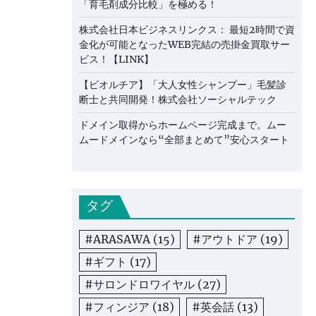
「育毛剤成分比較」を極める！
株式会社日本ビジネスリンクス： 最短2時間で資
金化が可能となったWEB完結の売掛金買取サー
ビス！【LINK】
【ビオルチア】「大人女性シャンプー」毛髪診
断士と共同開発！株式会社ソーシャルテック
ドメイン取得からホームページ完成まで。ムー
ムードメインなら“全部まとめて”安心スタート
タグ
#ARASAWA
(15)
#アウトドア
(19)
#ギフト
(17)
#サロンドロワイヤル
(27)
#フィンジア
(18)
#英会話
(13)