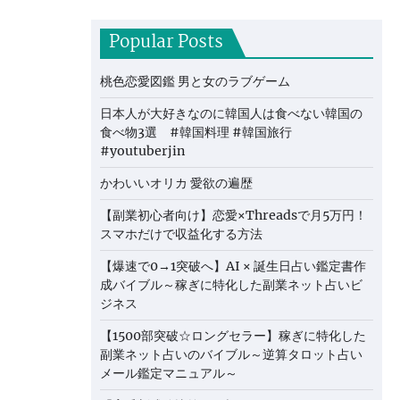
Popular Posts
桃色恋愛図鑑 男と女のラブゲーム
日本人が大好きなのに韓国人は食べない韓国の
食べ物3選 #韓国料理 #韓国旅行
#youtuberjin
かわいいオリカ 愛欲の遍歴
【副業初心者向け】恋愛×Threadsで月5万円！
スマホだけで収益化する方法
【爆速で0→1突破へ】AI × 誕生日占い鑑定書作
成バイブル～稼ぎに特化した副業ネット占いビ
ジネス
【1500部突破☆ロングセラー】稼ぎに特化した
副業ネット占いのバイブル～逆算タロット占い
メール鑑定マニュアル～