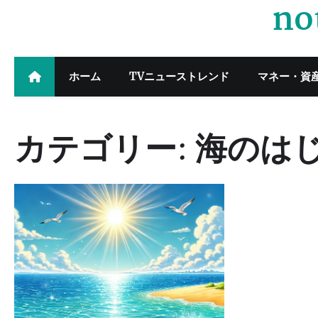
no
Skip
to
content
ホーム
TVニューストレンド
マネー・資
カテゴリー:
海のは