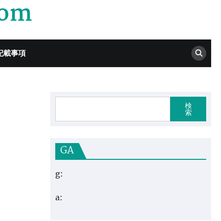
com
記載事項
検
索
GA
g:
a: