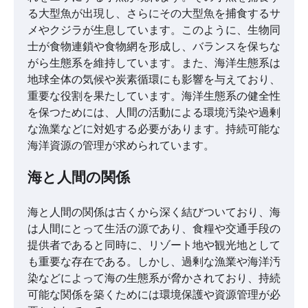
る大型魚が出現し、さらにその大型魚を捕食するサ
メやクジラが生息しています。このように、生物同
士が食物連鎖や食物網を形成し、バランスを保ちな
がら生態系を維持しています。また、海洋生態系は
地球全体の気候や炭素循環にも影響を与えており、
重要な役割を果たしています。海洋生態系の健全性
を保つためには、人間の活動による環境汚染や過剰
な漁業などに対処する必要があります。持続可能な
海洋資源の管理が求められています。
海と人間の関係
海と人間の関係は古くから深く結びついており、海
は人間にとって生活の源であり、食糧や交通手段の
提供者であると同時に、リゾート地や観光地として
も重要な存在である。しかし、過剰な漁業や海洋汚
染などによって海の生態系が脅かされており、持続
可能な関係を築くためには環境保護や資源管理が必