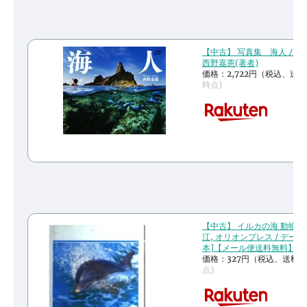
【中古】 写真集 海人 八
西野嘉憲(著者)
価格：2,722円（税込、送料
時点)
【中古】 イルカの海 動物写真
江, オリオンプレス / データ
本]【メール便送料無料】【
価格：327円（税込、送料別
点)