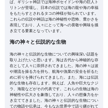
ば、ギリシャ神話では海神ポセイドンや海の巨人ト
リトンが登場し、日本の伝説では海の龍や海の幸福
をもたらすとされるタコの神様が知られています。
これらの伝説や神話は海の神秘性や恐怖、豊かさを
表現しており、人々にとって海への畏敬や興味を掻
き立てる要素となっています。
海の神々と伝説的な生物
海の神々と伝説的な生物についての興味深い話題を
取り上げたいと思います。海は古代から神秘的な存
在として人々に崇拝されてきました。海の神々は波
や潮流を操る力を持ち、航海や漁業の安全を祈るた
めに祈りを捧げられてきました。また、海には伝説
的な生物も存在します。例えば、人魚や巨大なクジ
ラ、海龍などがその代表です。これらの生物は海の
神秘性や広大さを象徴しており、人々の想像力をか
き立ててきました。海の神々と伝説的な生物につい
ての物語や伝承は、今もなお世界中で語り継がれて