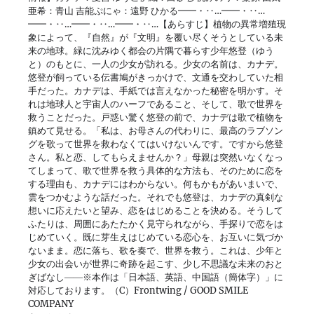
亜希：青山 吉能ぷにゃ：遠野 ひかる━━・‥…━━・‥…
━━・‥…━━・‥…━━・‥…【あらすじ】植物の異常増殖現
象によって、『自然』が『文明』を覆い尽くそうとしている未
来の地球。緑に沈みゆく都会の片隅で暮らす少年悠登（ゆう
と）のもとに、一人の少女が訪れる。少女の名前は、カナデ。
悠登が飼っている伝書鳩がきっかけで、文通を交わしていた相
手だった。カナデは、手紙では言えなかった秘密を明かす。そ
れは地球人と宇宙人のハーフであること、そして、歌で世界を
救うことだった。戸惑い驚く悠登の前で、カナデは歌で植物を
鎮めて見せる。「私は、お母さんの代わりに、最高のラブソン
グを歌って世界を救わなくてはいけないんです。ですから悠登
さん。私と恋、してもらえませんか？」母親は突然いなくなっ
てしまって、歌で世界を救う具体的な方法も、そのために恋を
する理由も、カナデにはわからない。何もかもがあいまいで、
雲をつかむような話だった。それでも悠登は、カナデの真剣な
想いに応えたいと望み、恋をはじめることを決める。そうして
ふたりは、周囲にあたたかく見守られながら、手探りで恋をは
じめていく。既に芽生えはじめている恋心を、お互いに気づか
ないまま。恋に落ち、歌を奏で、世界を救う。これは、少年と
少女の出会いが世界に奇跡を起こす、少し不思議な未来のおと
ぎばなし――※本作は「日本語、英語、中国語（簡体字）」に
対応しております。（C）Frontwing / GOOD SMILE
COMPANY