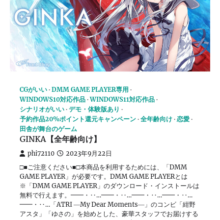
CGがいい
DMM GAME PLAYER専用
WINDOWS10対応作品
WINDOWS11対応作品
シナリオがいい
デモ・体験版あり
予約作品20%ポイント還元キャンペーン
全年齢向け
恋愛
田舎が舞台のゲーム
GINKA【全年齢向け】
phi72110
2023年9月22日
□■ご注意ください■□本商品を利用するためには、「DMM
GAME PLAYER」が必要です。DMM GAME PLAYERとは
※「DMM GAME PLAYER」のダウンロード・インストールは
無料で行えます。━━・‥…━━・‥…━━・‥…━━・‥…
━━・‥…「ATRI ―My Dear Moments―」のコンビ「紺野
アスタ」「ゆさの」を始めとした、豪華スタッフでお届けする