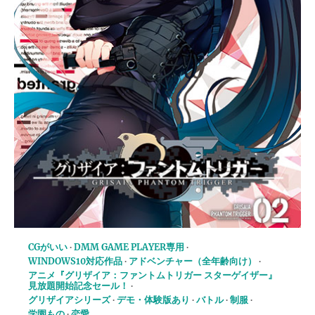
CGがいい
DMM GAME PLAYER専用
WINDOWS10対応作品
アドベンチャー（全年齢向け）
アニメ『グリザイア：ファントムトリガー スターゲイザー』
見放題開始記念セール！
グリザイアシリーズ
デモ・体験版あり
バトル
制服
学園もの
恋愛