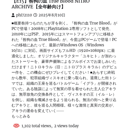
【E15】咎狗の血 True Blood NITRO
ARCHIVE【全年齢向け】
phi72110
2025年8月10日
■概要咎持つものたちが牙を剥く。『咎狗の血 True Blood』が
PCで登場！2008年にPlayStation 2専用ソフトとして発売、
2010年にはPSP、2015年にはスマートフォンアプリに移植さ
れた『咎狗の血 True Blood』が、今度はPCゲームで登場！PC
への移植にあたって、最新のWindows OS（Windows
10/11）に対応。画面サイズもフルHD（1920×1080px）に最
適化しました。オリジナルキャラクター「ユキヒト」が加わっ
たストーリーを、豪華声優陣によるフルボイスでお楽しみいた
だけます！ニトロキラル（旧：ニトロプラス キラル）のデビュ
ー作を、この機会にぜひプレイしてください！■あらすじ終戦
から数年、犯罪組織ヴィスキオに乗っ取られ、退廃した街トシ
マでは、組織の王座を巡るバトルゲーム「イグラ」が開催され
ていた。ある陰謀によって無実の罪を着せられた主人公アキラ
は、無罪放免の交換条件として、ヴィスキオの王（イル・レ）
を倒し、組織を殲滅させるよう迫られる。無法の街へと乗り込
むアキラと、彼を巡る人間模様。様々な激情と真実の交差が、
アキラの運命を変えていく――
もっとみる
1,102 total views, 2 views today