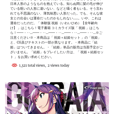
日本人形のようなものを抱えている。知らぬ間に髪の毛が伸び
ている呪いの人形に違いない、などと囁く者もいる。そう言わ
れても不思議のない、薄気味悪い人形だった。でも、そんな彼
女との出会いは運命だったのかもしれない……。いや、これは
運命だったのだ。「 体験版 祝姫（いわいひめ）【全年齢向
け】 」はこちら！電子書籍 コミカライズ版「 祝姫 」はこち
ら！━━・‥…━━・‥…━━・‥…━━・‥…━━・‥…※ご
注意ください※・本商品は「 祝姫＋結姫セット 」の「祝姫」
と、CG及びテキストの一部が異なります。・本商品に「結
姫」はついてきません。・「結姫」単品の販売は当面予定がご
ざいません。「結姫」をプレイしたい方は、「 祝姫＋結姫セッ
ト 」をお買い求めください。
1,321 total views, 2 views today