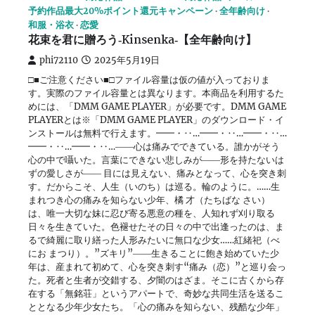
予約作品最大20%ポイント還元キャンペーン
全年齢向け
和服・浴衣
恋愛
花束を君に贈ろう‐Kinsenka‐【全年齢向け】
phi72110
2025年5月19日
□■ご注意ください■□ファイル容量は仮の値が入っておりま
す。実際のファイル容量とは異なります。本商品を利用するた
めには、「DMM GAME PLAYER」が必要です。DMM GAME
PLAYERとは※「DMM GAME PLAYER」のダウンロード・イ
ンストールは無料で行えます。━━・‥…━━・‥…━━・‥…
━━・‥…━━・‥…――心は痛みでできている。誰かがそう
心の中で囁いた。言葉にできない悲しみが――形を持たないは
ずの愛しさが―― 目には見えない、痛みとなって、心を突き刺
す。だからこそ、人生（いのち）は巡る。輪のように。……生
まれつき心の痛みを知らない少年、橘 才（たちばな さい）
は、唯一大切な妹に忍び寄る悪意の種を、人知れず刈り取る
日々を生きていた。色褪せたその日々の中で出逢ったのは、ま
るで綺麗に取り繕った人形みたいに無口な少女……紅緒祀（べ
にお まつり）。”ズキリ”――生きることに飽き始めていた少
年は、産まれて初めて、心を突き刺す“痛み（恋）”と巡り会っ
た。死者と生者が交錯する、夕闇のはざま。そこに古くから存
在する「無銘荘」というアパートで、奇妙な共同生活を送るこ
ととなる少年少女たち。「心の痛みを知らない、残酷な少年」