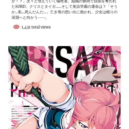
か！？」次々と増えていく犠牲者。組織の狭間で自由を奪われ
たSORD。クリスとタイガ……そして美浜学園の運命は？「そう
か…私…死んだんだ…」亡き母の想い出に抱かれ、少女は眠りの
深淵へと向かう――。
1,431 total views