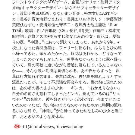
フロントウイングのADVゲーム。企画/シナリオ：紺野アスタ
原画/キャラクターデザイン：ゆさのサブキャラクターデザイ
ン：渡辺明夫SD原画：ななかまい音楽：松本文紀CASTギン
カ：長谷川育美海野ひまわり：長縄まりあ涼代リン：伊藤彩沙
荒羅伎なずな：安済知佳七守草二：森嶋秀太他主題歌「Star
Trail」歌唱：四ノ宮銀花（CV：長谷川育美）作編曲：松本文
紀作詞：紺野アスタ■あらすじ幼なじみの少女・銀花は、夏祭
りの夜、“神隠し”にあって消えてしまった。あれから5年。●
校生になった青羽流星は、フェリーに揺られ、ふらりとひめ島
へ帰ってきた。確かめたかった。銀花はあれから、どうなって
しまったのか？もしかしたら、何事もなかったように家へ帰っ
ていて、島の高校に通いながら普通に暮らしているんじゃない
か……。そんな淡い期待は裏切られる。あの夜からずっと、銀
花は行方知れずのまま。失意に沈み、再び島を離れようとする
流星だったが、そこで不思議な再会をする。目の前に現れたの
は、あの頃の姿のままの少女――ギンカ。「おかえりなさい」
自分の名前さえ忘れてしまったギンカ。覚えているのは“リュ
ウセイ”の名前と、彼を好きだという恋心だけ。今までどこに
いたのか？なぜ、幼い姿のままなのか？おだやかに時間の流れ
る小さな島で、“神隠し”から帰ってきた幼なじみの少女と過ご
す、おとぎ話のような夏休み。
1,156 total views, 6 views today