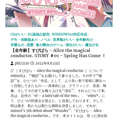
CGがいい
DL版独占販売
WINDOWS10対応作品
デモ・体験版あり
ノベル
世界観がいい
全年齢向け
学園もの
恋愛
春が舞台のゲーム
演出がいい
魔法少女
【全年齢】すぴぱら − Alice the magical
conductor. STORY ＃01 − Spring Has Come ！
phi72110
2022年8月23日
// ［ すぴぱら – Alice the magical conductor. ］ について
minoriは、‘‘物語’’をお届けして参りました。その中で‘‘物
語’’を、ひとつの「作品」として、より良い形で皆様に贈るべ
く目指してきたもの――具体的には、グラフィック、音楽、映
像、そしてその全てを織り上げる‘‘演出’’。それらについて私
共は、近作の『ef – a fairy tale of the two.』、『eden*』に
て、ひとつの到達点を迎えた、と自負しております。そして、
時は過ぎ、私たちは新たな挑戦を決意しました。それが、
minori’s 5th debut about‘‘Wonder’’.『すぴぱら – Alice
the magical conductor.』です。本タイトルは、培った演出技