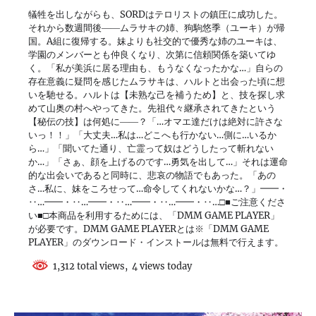
犠牲を出しながらも、SORDはテロリストの鎮圧に成功した。
それから数週間後――ムラサキの姉、狗駒悠季（ユーキ）が帰
国。A組に復帰する。妹よりも社交的で優秀な姉のユーキは、
学園のメンバーとも仲良くなり、次第に信頼関係を築いてゆ
く。「私が美浜に居る理由も、もうなくなったかな…」自らの
存在意義に疑問を感じたムラサキは、ハルトと出会った頃に想
いを馳せる。ハルトは【未熟な己を補うため】と、技を探し求
めて山奥の村へやってきた。先祖代々継承されてきたという
【秘伝の技】は何処に――？「…オマエ達だけは絶対に許さな
いっ！！」「大丈夫…私は…どこへも行かない…側に…いるか
ら…」「聞いてた通り、亡霊って奴はどうしたって斬れない
か…」「さぁ、顔を上げるのです…勇気を出して…」それは運命
的な出会いであると同時に、悲哀の物語でもあった。「あの
さ…私に、妹をころせって…命令してくれないかな…？」━━・
‥…━━・‥…━━・‥…━━・‥…━━・‥…□■ご注意くださ
い■□本商品を利用するためには、「DMM GAME PLAYER」
が必要です。DMM GAME PLAYERとは※「DMM GAME
PLAYER」のダウンロード・インストールは無料で行えます。
1,312 total views, 4 views today