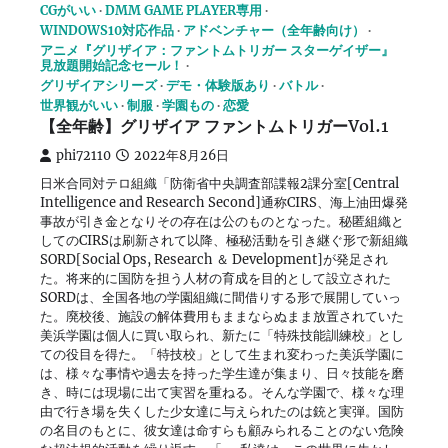
CGがいい
DMM GAME PLAYER専用
WINDOWS10対応作品
アドベンチャー（全年齢向け）
アニメ『グリザイア：ファントムトリガー スターゲイザー』
見放題開始記念セール！
グリザイアシリーズ
デモ・体験版あり
バトル
世界観がいい
制服
学園もの
恋愛
【全年齢】グリザイア ファントムトリガーVol.1
phi72110
2022年8月26日
日米合同対テロ組織「防衛省中央調査部諜報2課分室[Central
Intelligence and Research Second]通称CIRS、海上油田爆発
事故が引き金となりその存在は公のものとなった。秘匿組織と
してのCIRSは刷新されて以降、極秘活動を引き継ぐ形で新組織
SORD[Social Ops, Research ＆ Development]が発足され
た。将来的に国防を担う人材の育成を目的として設立された
SORDは、全国各地の学園組織に間借りする形で展開していっ
た。廃校後、施設の解体費用もままならぬまま放置されていた
美浜学園は個人に買い取られ、新たに「特殊技能訓練校」とし
ての役目を得た。「特技校」として生まれ変わった美浜学園に
は、様々な事情や過去を持った学生達が集まり、日々技能を磨
き、時には現場に出て実習を重ねる。そんな学園で、様々な理
由で行き場を失くした少女達に与えられたのは銃と実弾。国防
の名目のもとに、彼女達は命すらも顧みられることのない危険