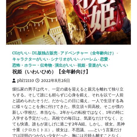
CGがいい
DL版独占販売
アドベンチャー（全年齢向け）
キャラクターがいい
シナリオがいい
ハーレム
恋愛
恐怖・ホラー・伝奇物
演出がいい
祝姫
音楽がいい
祝姫（いわいひめ）【全年齢向け】
phi72110
2022年8月26日
煤払家の男子は代々、一定の歳を迎えると親元を離れて独り立
ちする。そして誰にも頼らずに心身を鍛え、それを以て一人前
と認められたそうだ。だからこの日に備え、一人で生活する為
に様々なことを身に付けてきた。県立須々田高校。そこが僕の
新しい学校だ。本当なら、2年からの転校ではなく、1年の時に
入学する予定だった。高校での毎日は、気楽なだけでなく、と
ても快適。誰もが楽しげに過ごす2年A組。しかし、彼女。黒神
十重（クロカミトエ）。彼女は、不思議、……という言葉だけ
では説明のつかない少女だった。胸には片時も離すことなく、