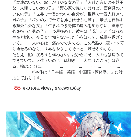
「友達のいない、寂しがりやな女の子」「人付き合いの不器用
な、人懐っこい女の子」「野心家で厳しいけれど、面倒見のい
い女の子」「世界で一番かわいい自分が、世界で一番大好きな
男の子」「埒外の力で全てを捻じ伏せぶち壊す、最強を自称す
る滅茶苦茶な女」「生まれつき身体の痛みを知らない、繊細な
心を持った男の子」一つ屋根の下、彼らは『呪詛』と呼ばれる
存在と戦い、今日まで知らなかった心を知って、成長を遂げて
いく。――人の心は、痛みでできてる。この“痛み（恋）”を守
り通せるのなら。世界をやさしくそっと、壊せるのなら。……
たとえ、獣に戻ろうと構わない。だからこそ、人の心は痛みで
できていて。人生（いのち）は輝き――人生（こころ）は巡
る。輪のように。━━・‥…━━・‥…━━・‥…━━・‥…
━━・‥…※本作は「日本語、英語、中国語（簡体字）」に対
応しております。
830 total views, 8 views today