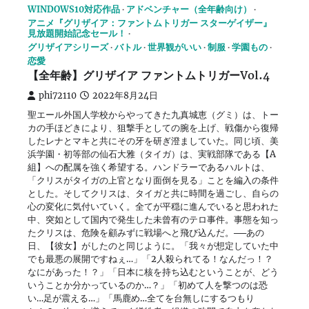
WINDOWS10対応作品
アドベンチャー（全年齢向け）
アニメ『グリザイア：ファントムトリガー スターゲイザー』
見放題開始記念セール！
グリザイアシリーズ
バトル
世界観がいい
制服
学園もの
恋愛
【全年齢】グリザイア ファントムトリガーVol.4
phi72110
2022年8月24日
聖エール外国人学校からやってきた九真城恵（グミ）は、トー
カの手ほどきにより、狙撃手としての腕を上げ、戦傷から復帰
したレナとマキと共にその牙を研ぎ澄ましていた。同じ頃、美
浜学園・初等部の仙石大雅（タイガ）は、実戦部隊である【A
組】への配属を強く希望する。ハンドラーであるハルトは、
「クリスがタイガの上官となり面倒を見る」ことを編入の条件
とした。そしてクリスは、タイガと共に時間を過ごし、自らの
心の変化に気付いていく。全てが平穏に進んでいると思われた
中、突如として国内で発生した未曾有のテロ事件。事態を知っ
たクリスは、危険を顧みずに戦場へと飛び込んだ。──あの
日、【彼女】がしたのと同じように。「我々が想定していた中
でも最悪の展開ですねぇ…」「2人殺られてる！なんだっ！？
なにがあった！？」「日本に核を持ち込むということが、どう
いうことか分かっているのか…？」「初めて人を撃つのは恐
い…足が震える…」「馬鹿め…全てを台無しにするつもり