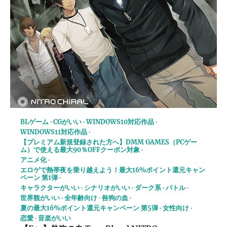
BLゲーム
CGがいい
WINDOWS10対応作品
WINDOWS11対応作品
【プレミアム新規登録された方へ】DMM GAMES（PCゲー
ム）で使える最大90％OFFクーポン対象
アニメ化
エロゲで熱帯夜を乗り越えよう！最大16%ポイント還元キャン
ペーン 第1弾
キャラクターがいい
シナリオがいい
ダーク系
バトル
世界観がいい
全年齢向け
咎狗の血
夏の最大16%ポイント還元キャンペーン 第5弾
女性向け
恋愛
音楽がいい