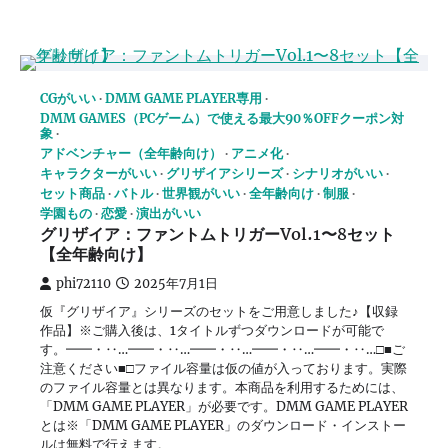
CGがいい
DMM GAME PLAYER専用
DMM GAMES（PCゲーム）で使える最大90％OFFクーポン対
象
アドベンチャー（全年齢向け）
アニメ化
キャラクターがいい
グリザイアシリーズ
シナリオがいい
セット商品
バトル
世界観がいい
全年齢向け
制服
学園もの
恋愛
演出がいい
グリザイア：ファントムトリガーVol.1〜8セット
【全年齢向け】
phi72110
2025年7月1日
仮『グリザイア』シリーズのセットをご用意しました♪【収録
作品】※ご購入後は、1タイトルずつダウンロードが可能で
す。━━・‥…━━・‥…━━・‥…━━・‥…━━・‥…□■ご
注意ください■□ファイル容量は仮の値が入っております。実際
のファイル容量とは異なります。本商品を利用するためには、
「DMM GAME PLAYER」が必要です。DMM GAME PLAYER
とは※「DMM GAME PLAYER」のダウンロード・インストー
ルは無料で行えます。