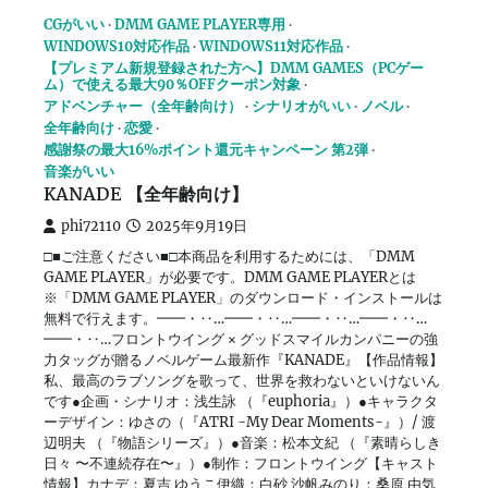
CGがいい
DMM GAME PLAYER専用
WINDOWS10対応作品
WINDOWS11対応作品
【プレミアム新規登録された方へ】DMM GAMES（PCゲー
ム）で使える最大90％OFFクーポン対象
アドベンチャー（全年齢向け）
シナリオがいい
ノベル
全年齢向け
恋愛
感謝祭の最大16%ポイント還元キャンペーン 第2弾
音楽がいい
KANADE 【全年齢向け】
phi72110
2025年9月19日
□■ご注意ください■□本商品を利用するためには、「DMM
GAME PLAYER」が必要です。DMM GAME PLAYERとは
※「DMM GAME PLAYER」のダウンロード・インストールは
無料で行えます。━━・‥…━━・‥…━━・‥…━━・‥…
━━・‥…フロントウイング × グッドスマイルカンパニーの強
力タッグが贈るノベルゲーム最新作『KANADE』【作品情報】
私、最高のラブソングを歌って、世界を救わないといけないん
です●企画・シナリオ：浅生詠 （『euphoria』）●キャラクタ
ーデザイン：ゆさの（『ATRI -My Dear Moments-』）/ 渡
辺明夫 （『物語シリーズ』）●音楽：松本文紀 （『素晴らしき
日々 〜不連続存在〜』）●制作：フロントウイング【キャスト
情報】カナデ：夏吉 ゆうこ伊織：白砂 沙帆みのり：桑原 由気