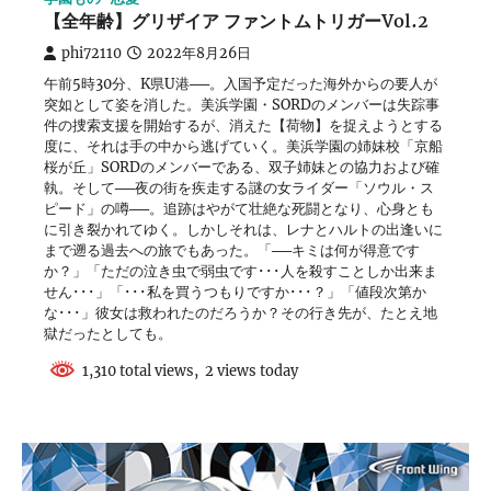
【全年齢】グリザイア ファントムトリガーVol.2
phi72110
2022年8月26日
午前5時30分、K県U港──。入国予定だった海外からの要人が
突如として姿を消した。美浜学園・SORDのメンバーは失踪事
件の捜索支援を開始するが、消えた【荷物】を捉えようとする
度に、それは手の中から逃げていく。美浜学園の姉妹校「京船
桜が丘」SORDのメンバーである、双子姉妹との協力および確
執。そして──夜の街を疾走する謎の女ライダー「ソウル・ス
ピード」の噂──。追跡はやがて壮絶な死闘となり、心身とも
に引き裂かれてゆく。しかしそれは、レナとハルトの出逢いに
まで遡る過去への旅でもあった。「──キミは何が得意です
か？」「ただの泣き虫で弱虫です･･･人を殺すことしか出来ま
せん･･･」「･･･私を買うつもりですか･･･？」「値段次第か
な･･･」彼女は救われたのだろうか？その行き先が、たとえ地
獄だったとしても。
1,310 total views, 2 views today