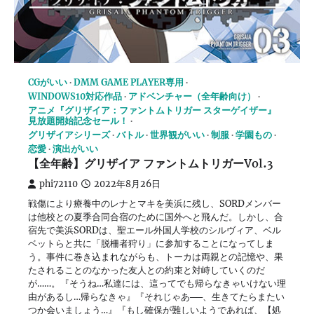
CGがいい
DMM GAME PLAYER専用
WINDOWS10対応作品
アドベンチャー（全年齢向け）
アニメ『グリザイア：ファントムトリガー スターゲイザー』
見放題開始記念セール！
グリザイアシリーズ
バトル
世界観がいい
制服
学園もの
恋愛
演出がいい
【全年齢】グリザイア ファントムトリガーVol.3
phi72110
2022年8月26日
戦傷により療養中のレナとマキを美浜に残し、SORDメンバー
は他校との夏季合同合宿のために国外へと飛んだ。しかし、合
宿先で美浜SORDは、聖エール外国人学校のシルヴィア、ベル
ベットらと共に「脱柵者狩り」に参加することになってしま
う。事件に巻き込まれながらも、トーカは両親との記憶や、果
たされることのなかった友人との約束と対峙していくのだ
が……。『そうね…私達には、這ってでも帰らなきゃいけない理
由があるし…帰らなきゃ』『それじゃあ──、生きてたらまたい
つか会いましょう…』『もし確保が難しいようであれば、【処