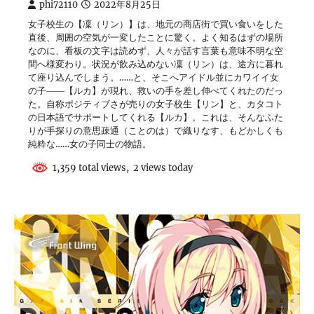
phi72110
2022年8月25日
女子校生の【凜（リン）】は、地元の商店街で買い食いをした
直後、周囲の空気が一変したことに驚く。よく知るはずの場所
なのに、看板の文字は読めず、人々が話す言葉も意味不明な空
間へ様変わり。状況が飲み込めない凜（リン）は、途方に暮れ
て座り込んでしまう。……と、そこへアイドル並にカワイイ女
の子――【ルカ】が現れ、救いの手を差し伸べてくれたのだっ
た。自称ポジティブさが売りの女子校生【リン】と、カタコト
の日本語でサポートしてくれる【ルカ】。これは、そんなふた
りが手探りの意思疎通（ことのは）で織りなす、もどかしくも
純粋な……女の子同士の物語。
1,359 total views, 2 views today