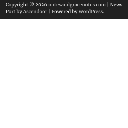
リ
Copyright © 2026
notesandgracenotes.com
| News
ー
Port by
Ascendoor
| Powered by
WordPress
.