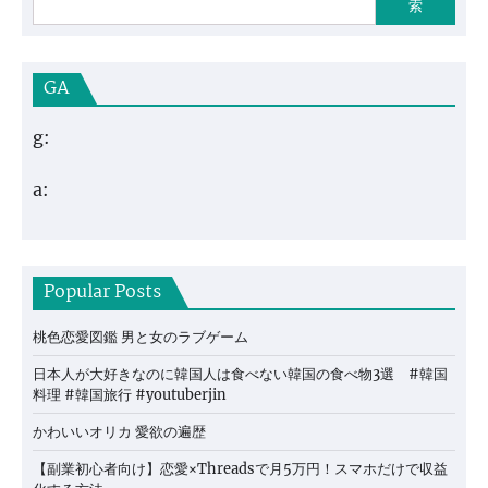
索
GA
g:
a:
Popular Posts
桃色恋愛図鑑 男と女のラブゲーム
日本人が大好きなのに韓国人は食べない韓国の食べ物3選 #韓国
料理 #韓国旅行 #youtuberjin
かわいいオリカ 愛欲の遍歴
【副業初心者向け】恋愛×Threadsで月5万円！スマホだけで収益