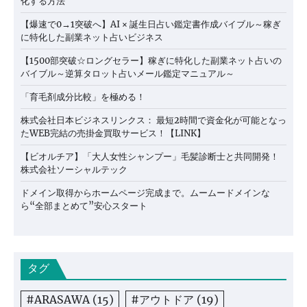
化する方法
【爆速で0→1突破へ】AI × 誕生日占い鑑定書作成バイブル～稼ぎ
に特化した副業ネット占いビジネス
【1500部突破☆ロングセラー】稼ぎに特化した副業ネット占いの
バイブル～逆算タロット占いメール鑑定マニュアル～
「育毛剤成分比較」を極める！
株式会社日本ビジネスリンクス： 最短2時間で資金化が可能となっ
たWEB完結の売掛金買取サービス！【LINK】
【ビオルチア】「大人女性シャンプー」毛髪診断士と共同開発！
株式会社ソーシャルテック
ドメイン取得からホームページ完成まで。ムームードメインな
ら“全部まとめて”安心スタート
タグ
#ARASAWA
(15)
#アウトドア
(19)