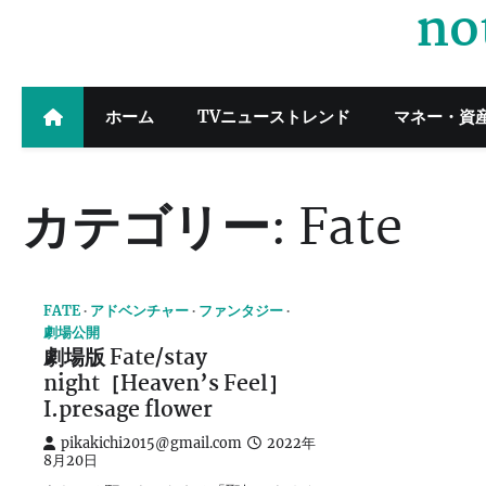
no
Skip
to
content
ホーム
TVニューストレンド
マネー・資
カテゴリー:
Fate
FATE
アドベンチャー
ファンタジー
劇場公開
劇場版 Fate/stay
night［Heaven’s Feel］
I.presage flower
pikakichi2015@gmail.com
2022年
8月20日