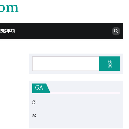
com
記載事項
検
索
GA
g:
a: