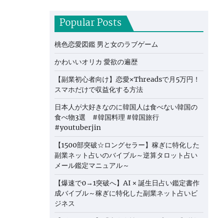
Popular Posts
桃色恋愛図鑑 男と女のラブゲーム
かわいいオリカ 愛欲の遍歴
【副業初心者向け】恋愛×Threadsで月5万円！
スマホだけで収益化する方法
日本人が大好きなのに韓国人は食べない韓国の
食べ物3選 #韓国料理 #韓国旅行
#youtuberjin
【1500部突破☆ロングセラー】稼ぎに特化した
副業ネット占いのバイブル～逆算タロット占い
メール鑑定マニュアル～
【爆速で0→1突破へ】AI × 誕生日占い鑑定書作
成バイブル～稼ぎに特化した副業ネット占いビ
ジネス