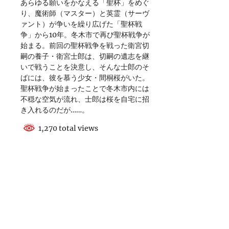
あらゆる願いをかなえる「聖杯」をめぐ
り、魔術師（マスター）と英霊（サーヴ
ァント）が争いを繰り広げた「聖杯戦
争」から10年。冬木市で再び聖杯戦争が
始まる。前回の聖杯戦争を戦った衛宮切
嗣の養子・衛宮士郎は、切嗣の遺志を継
いで戦うことを決意し、そんな士郎のそ
ばには、彼を慕う少女・間桐桜がいた。
聖杯戦争が始まったことで冬木市内には
不穏な空気が流れ、士郎は桜を自宅に招
き入れるのだが……。
1,270 total views