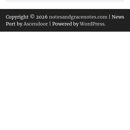
テ
ゴ
リ
Copyright © 2026
notesandgracenotes.com
| News
ー
Port by
Ascendoor
| Powered by
WordPress
.