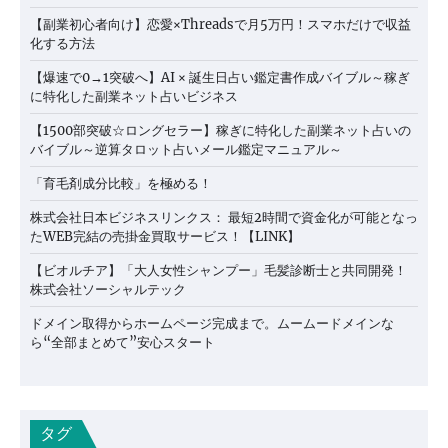
【副業初心者向け】恋愛×Threadsで月5万円！スマホだけで収益
化する方法
【爆速で0→1突破へ】AI × 誕生日占い鑑定書作成バイブル～稼ぎ
に特化した副業ネット占いビジネス
【1500部突破☆ロングセラー】稼ぎに特化した副業ネット占いの
バイブル～逆算タロット占いメール鑑定マニュアル～
「育毛剤成分比較」を極める！
株式会社日本ビジネスリンクス： 最短2時間で資金化が可能となっ
たWEB完結の売掛金買取サービス！【LINK】
【ビオルチア】「大人女性シャンプー」毛髪診断士と共同開発！
株式会社ソーシャルテック
ドメイン取得からホームページ完成まで。ムームードメインな
ら“全部まとめて”安心スタート
タグ