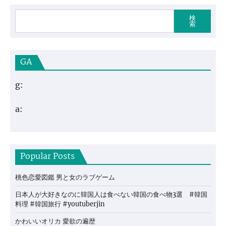
検
索
GA
g:
a:
Popular Posts
桃色恋愛図鑑 男と女のラブゲーム
日本人が大好きなのに韓国人は食べない韓国の食べ物3選 #韓国
料理 #韓国旅行 #youtuberjin
かわいいオリカ 愛欲の遍歴