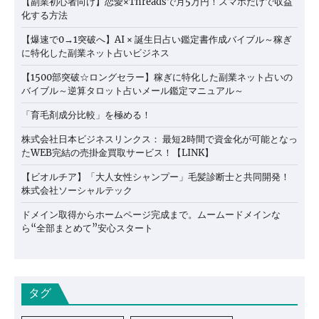
【副業初心者向け】恋愛×Threadsで月5万円！スマホだけで収益
化する方法
【爆速で0→1突破へ】AI × 誕生日占い鑑定書作成バイブル～稼ぎ
に特化した副業ネット占いビジネス
【1500部突破☆ロングセラー】稼ぎに特化した副業ネット占いの
バイブル～逆算タロット占いメール鑑定マニュアル～
「育毛剤成分比較」を極める！
株式会社日本ビジネスリンクス： 最短2時間で資金化が可能となっ
たWEB完結の売掛金買取サービス！【LINK】
【ビオルチア】「大人女性シャンプー」毛髪診断士と共同開発！
株式会社ソーシャルテック
ドメイン取得からホームページ完成まで。ムームードメインな
ら“全部まとめて”安心スタート
タグ