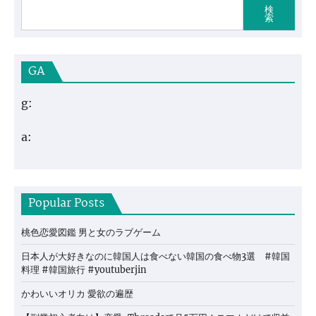
検
索
GA
g:
a:
Popular Posts
桃色恋愛図鑑 男と女のラブゲーム
日本人が大好きなのに韓国人は食べない韓国の食べ物3選 #韓国
料理 #韓国旅行 #youtuberjin
かわいいオリカ 愛欲の遍歴