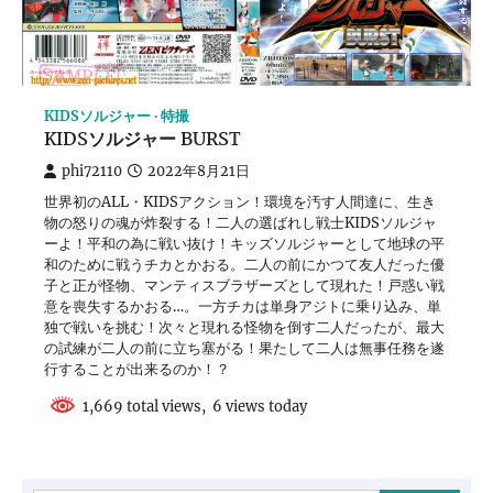
KIDSソルジャー
特撮
KIDSソルジャー BURST
phi72110
2022年8月21日
世界初のALL・KIDSアクション！環境を汚す人間達に、生き
物の怒りの魂が炸裂する！二人の選ばれし戦士KIDSソルジャ
ーよ！平和の為に戦い抜け！キッズソルジャーとして地球の平
和のために戦うチカとかおる。二人の前にかつて友人だった優
子と正が怪物、マンティスブラザーズとして現れた！戸惑い戦
意を喪失するかおる…。一方チカは単身アジトに乗り込み、単
独で戦いを挑む！次々と現れる怪物を倒す二人だったが、最大
の試練が二人の前に立ち塞がる！果たして二人は無事任務を遂
行することが出来るのか！？
1,669 total views, 6 views today