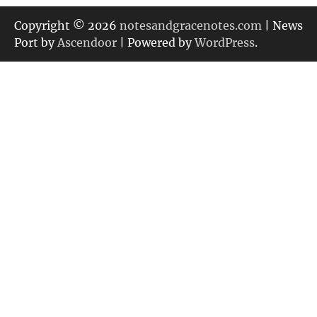
ゴ
リ
Copyright © 2026
notesandgracenotes.com
| News
ー
Port by
Ascendoor
| Powered by
WordPress
.