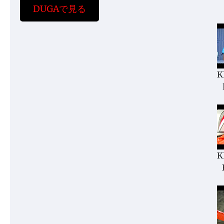
DUGAで見る
K
K