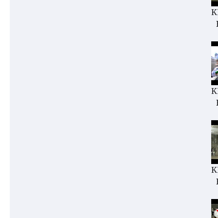
K
K
K