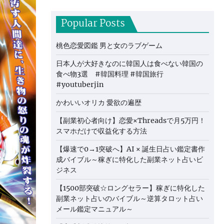
Popular Posts
桃色恋愛図鑑 男と女のラブゲーム
日本人が大好きなのに韓国人は食べない韓国の
食べ物3選 #韓国料理 #韓国旅行
#youtuberjin
かわいいオリカ 愛欲の遍歴
【副業初心者向け】恋愛×Threadsで月5万円！
スマホだけで収益化する方法
【爆速で0→1突破へ】AI × 誕生日占い鑑定書作
成バイブル～稼ぎに特化した副業ネット占いビ
ジネス
【1500部突破☆ロングセラー】稼ぎに特化した
副業ネット占いのバイブル～逆算タロット占い
メール鑑定マニュアル～