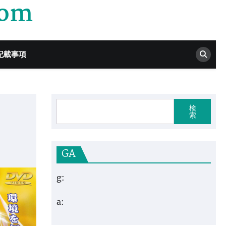
com
記載事項
検
索
GA
g:
a: