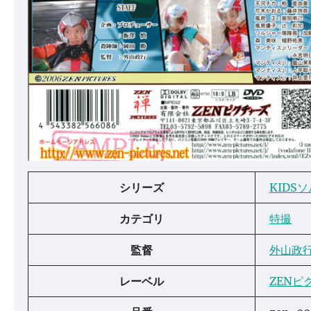
シリーズ
KIDS
カテゴリ
特撮
監督
外山政
レーベル
ZENピ