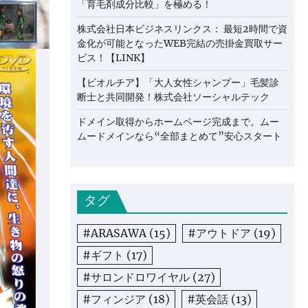
「育毛剤成分比較」を極める！
株式会社日本ビジネスリンクス： 最短2時間で資
金化が可能となったWEB完結の売掛金買取サー
ビス！【LINK】
【ビオルチア】「大人女性シャンプー」毛髪診
断士と共同開発！株式会社ソーシャルテック
ドメイン取得からホームページ完成まで。ムー
ムードメインなら“全部まとめて”安心スタート
タグ
#ARASAWA
(15)
#アウトドア
(19)
#ギフト
(17)
#サロンドロワイヤル
(27)
#フィンジア
(18)
#英会話
(13)