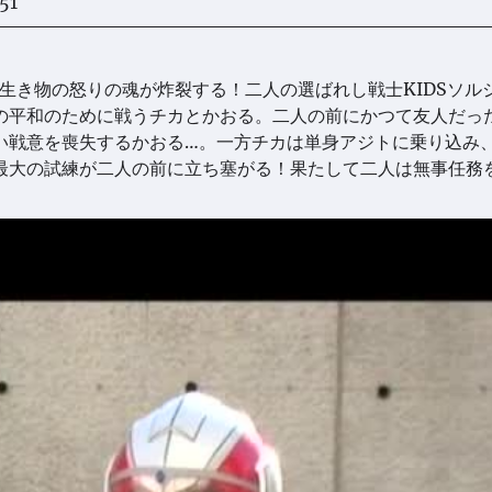
51
、生き物の怒りの魂が炸裂する！二人の選ばれし戦士KIDSソル
の平和のために戦うチカとかおる。二人の前にかつて友人だっ
い戦意を喪失するかおる…。一方チカは単身アジトに乗り込み
最大の試練が二人の前に立ち塞がる！果たして二人は無事任務