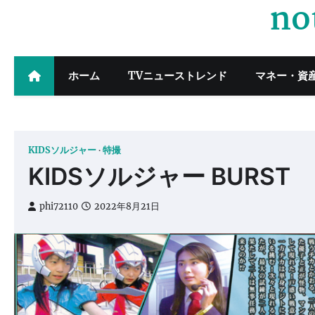
no
Skip
to
content
ホーム
TVニューストレンド
マネー・資
KIDSソルジャー
特撮
KIDSソルジャー BURST
phi72110
2022年8月21日