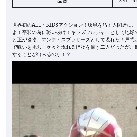
品番
zen-00
世界初のALL・KIDSアクション！環境を汚す人間達に
よ！平和の為に戦い抜け！キッズソルジャーとして地球
と正が怪物、マンティスブラザーズとして現れた！戸惑
で戦いを挑む！次々と現れる怪物を倒す二人だったが、
することが出来るのか！？