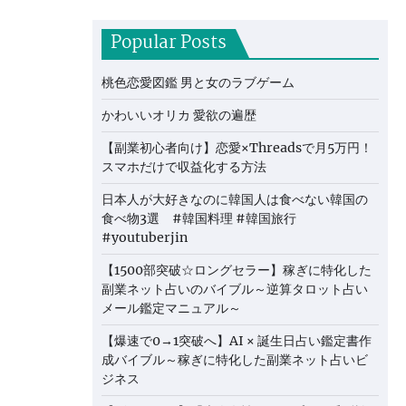
Popular Posts
桃色恋愛図鑑 男と女のラブゲーム
かわいいオリカ 愛欲の遍歴
【副業初心者向け】恋愛×Threadsで月5万円！
スマホだけで収益化する方法
日本人が大好きなのに韓国人は食べない韓国の
食べ物3選 #韓国料理 #韓国旅行
#youtuberjin
【1500部突破☆ロングセラー】稼ぎに特化した
副業ネット占いのバイブル～逆算タロット占い
メール鑑定マニュアル～
【爆速で0→1突破へ】AI × 誕生日占い鑑定書作
成バイブル～稼ぎに特化した副業ネット占いビ
ジネス