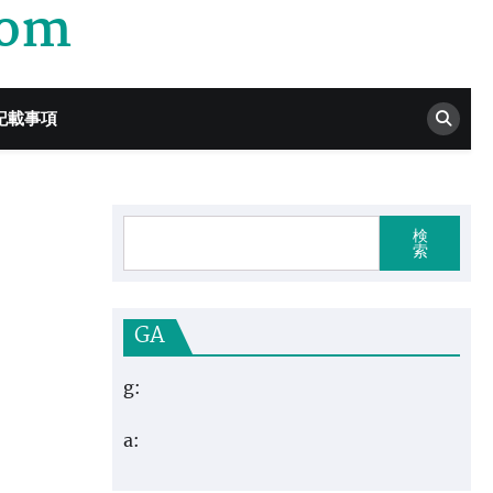
com
記載事項
検
索
GA
g:
a: