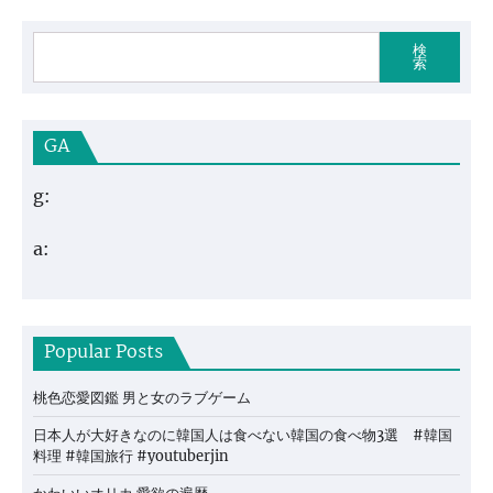
検
索
GA
g:
a:
Popular Posts
桃色恋愛図鑑 男と女のラブゲーム
日本人が大好きなのに韓国人は食べない韓国の食べ物3選 #韓国
料理 #韓国旅行 #youtuberjin