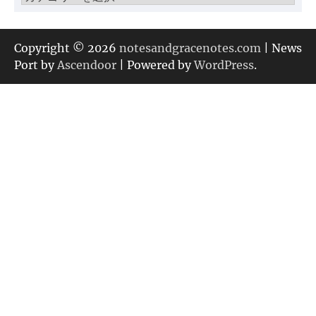
テ
ゴ
リ
Copyright © 2026
notesandgracenotes.com
| News
ー
Port by
Ascendoor
| Powered by
WordPress
.