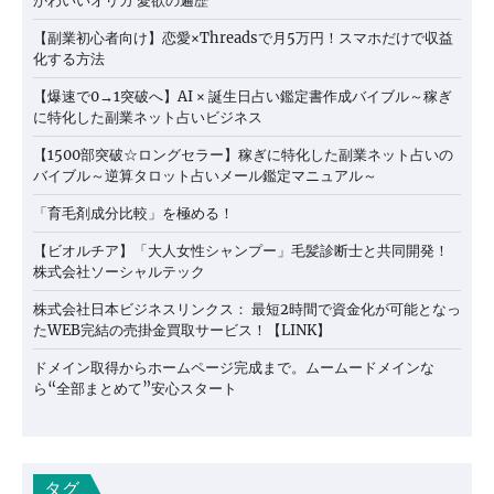
かわいいオリカ 愛欲の遍歴
【副業初心者向け】恋愛×Threadsで月5万円！スマホだけで収益
化する方法
【爆速で0→1突破へ】AI × 誕生日占い鑑定書作成バイブル～稼ぎ
に特化した副業ネット占いビジネス
【1500部突破☆ロングセラー】稼ぎに特化した副業ネット占いの
バイブル～逆算タロット占いメール鑑定マニュアル～
「育毛剤成分比較」を極める！
【ビオルチア】「大人女性シャンプー」毛髪診断士と共同開発！
株式会社ソーシャルテック
株式会社日本ビジネスリンクス： 最短2時間で資金化が可能となっ
たWEB完結の売掛金買取サービス！【LINK】
ドメイン取得からホームページ完成まで。ムームードメインな
ら“全部まとめて”安心スタート
タグ