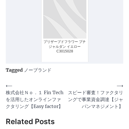
プリザーブドフラワー プチ
ジャルダン イエロー
C3015028
Tagged
ノーブランド
投
⟵
⟶
株式会社Ｎｏ．１ Fin Tech
スピード審査！ファクタリ
稿
を活用したオンラインファ
ングで事業資金調達【ジャ
ナ
クタリング【Easy factor】
パンマネジメント】
ビ
Related Posts
ゲ