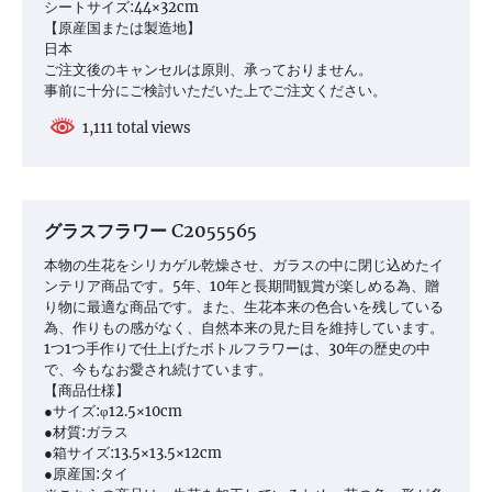
シートサイズ:44×32cm
【原産国または製造地】
日本
ご注文後のキャンセルは原則、承っておりません。
事前に十分にご検討いただいた上でご注文ください。
1,111 total views
グラスフラワー C2055565
本物の生花をシリカゲル乾燥させ、ガラスの中に閉じ込めたイ
ンテリア商品です。5年、10年と長期間観賞が楽しめる為、贈
り物に最適な商品です。また、生花本来の色合いを残している
為、作りもの感がなく、自然本来の見た目を維持しています。
1つ1つ手作りで仕上げたボトルフラワーは、30年の歴史の中
で、今もなお愛され続けています。
【商品仕様】
●サイズ:φ12.5×10cm
●材質:ガラス
●箱サイズ:13.5×13.5×12cm
●原産国:タイ