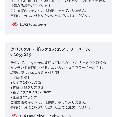
※こちらの商品は、生花を加工しているため、花の色・形が多
少異なる場合がございます。
ご注文後のキャンセルは原則、承っておりません。
事前に十分にご検討いただいた上でご注文ください。
1,192 total views
クリスタル・ダルク 27cmフラワーベース
C2055629
モダンで、しなやかに波打つプレスカットが きらきらと輝くダ
イヤモンドを連想させる、エレガントなフラワーベースです。
環境に優しいエコな新素材を使用。
【商品仕様】
●サイズ:φ17×27cm
●材質:無鉛クリスタル
●箱サイズ:19×18.5×29cm
●原産国:フランス
ご注文後のキャンセルは原則、承っておりません。
事前に十分にご検討いただいた上でご注文ください。
1,163 total views, 2 views today