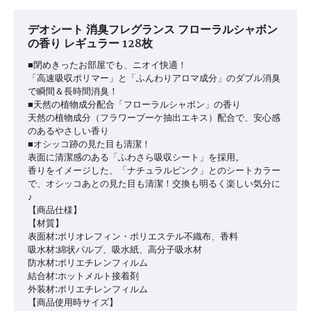
ー
シ
デオシート 消臭フレグランス フローラルシャボン
の香り レギュラー 128枚
ョ
ン
■閉めきったお部屋でも、ニオイ快適！
「高速吸収ポリマー」と「ふんわりアロマ成分」のダブル消臭
で瞬間＆長時間消臭！
■天然の植物成分配合「フローラルシャボン」の香り
天然の植物成分（フラワーブーケ抽出エキス）配合で、安心感
のあるやさしい香り
■オシッコ跡の見た目も清潔！
表面に清潔感のある「ふわさら吸収シート」を採用。
香りをイメージした、「ナチュラルピンク」とのシートカラー
で、オシッコあとの見た目も清潔！交換も明るく楽しい気分に
♪
【商品仕様】
【材質】
表面材:ポリオレフィン・ポリエステル不織布、香料
吸水材:綿状パルプ、吸水紙、高分子吸水材
防水材:ポリエチレンフィルム
結合材:ホットメルト接着剤
外装材:ポリエチレンフィルム
【商品使用時サイズ】