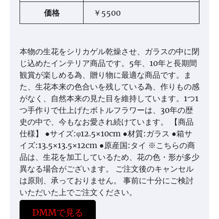
価格
￥5500
本物の生花をシリカゲル乾燥させ、ガラスの中に閉
じ込めたインテリア商品です。5年、10年と長期間
観賞が楽しめる為、贈り物に最適な商品です。ま
た、生花本来の色合いを残している為、作りもの感
がなく、自然本来の見た目を維持しています。1つ1
つ手作りで仕上げたボトルフラワーは、30年の歴
史の中で、今もなお愛され続けています。 【商品
仕様】 ●サイズ:φ12.5×10cm ●材質:ガラス ●箱サ
イズ:13.5×13.5×12cm ●原産国:タイ ※こちらの商
品は、生花を加工しているため、花の色・形が多少
異なる場合がございます。 ご注文後のキャンセル
は原則、承っておりません。 事前に十分にご検討
いただいた上でご注文ください。
DMMで見る