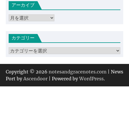
アーカイブ
ア
ー
カ
カテゴリー
イ
ブ
カ
テ
ゴ
リ
Copyright © 2026
notesandgracenotes.com
| News
ー
Port by
Ascendoor
| Powered by
WordPress
.