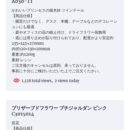
A030-TT
ョ
ン
かわいいプリンセスの植木鉢 ツインテール
【商品仕様】
・園芸だけでなく、デスク、本棚、テーブルなどのデコレーシ
ョンにも最適
・庭やオフィスの花の植え付け、ドライフラワー装飾用
・底には滑り止めが貼り付けられており、配置がより安定約
235×145×270mm
内径120×130×100mm
重量:約1200g
素材:レシン
ご注文後のキャンセルは原則、承っておりません。
事前に十分にご検討いただいた上でご注文ください。
1,128 total views, 2 views today
プリザーブドフラワー プチジャルダン ピンク
C3015014
造花
【商品仕様】