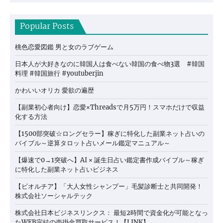
Popular Posts
桃色恋愛図鑑 男と女のラブゲーム
日本人が大好きなのに韓国人は食べない韓国の食べ物3選 #韓国
料理 #韓国旅行 #youtuberjin
かわいいオリカ 愛欲の遍歴
【副業初心者向け】恋愛×Threadsで月5万円！スマホだけで収益
化する方法
【1500部突破☆ロングセラー】稼ぎに特化した副業ネット占いの
バイブル～逆算タロット占いメール鑑定マニュアル～
【爆速で0→1突破へ】AI × 誕生日占い鑑定書作成バイブル～稼ぎ
に特化した副業ネット占いビジネス
【ビオルチア】「大人女性シャンプー」毛髪診断士と共同開発！
株式会社ソーシャルテック
株式会社日本ビジネスリンクス： 最短2時間で資金化が可能となっ
たWEB完結の売掛金買取サービス！【LINK】