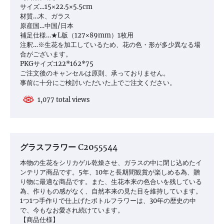
サイズ…15×22.5×5.5cm
材質…木、ガラス
原産国…中国/日本
補足仕様…★L版（127×89mm）1枚用
注釈…※生花を加工しているため、花の色・形が多少異なる場
合がございます。
PKGサイズ:122*162*75
ご注文後のキャンセルは原則、承っておりません。
事前に十分にご検討いただいた上でご注文ください。
1,077 total views
グラスフラワー C2055544
本物の生花をシリカゲル乾燥させ、ガラスの中に閉じ込めたイ
ンテリア商品です。5年、10年と長期間観賞が楽しめる為、贈
り物に最適な商品です。また、生花本来の色合いを残している
為、作りもの感がなく、自然本来の見た目を維持しています。
1つ1つ手作りで仕上げたボトルフラワーは、30年の歴史の中
で、今もなお愛され続けています。
【商品仕様】