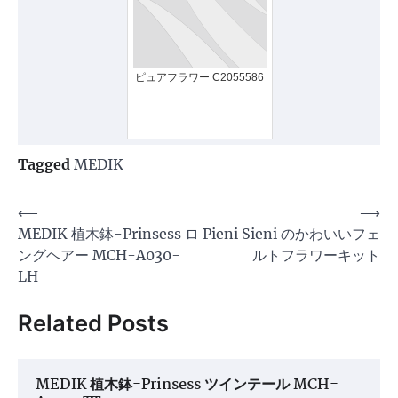
ピュアフラワー C2055586
Tagged
MEDIK
投
⟵
⟶
MEDIK 植木鉢-Prinsess ロ
Pieni Sieni のかわいいフェ
稿
ングヘアー MCH-A030-
ルトフラワーキット
ナ
LH
ビ
Related Posts
ゲ
ー
シ
MEDIK 植木鉢-Prinsess ツインテール MCH-