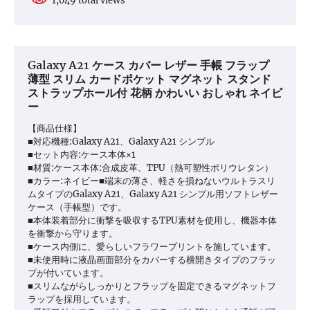
1,049 total views
Galaxy A21 ケース カバー レザー 手帳 フラップ
薄型 スリム カードポケット マグネット スタンド
ストラップホール付 花柄 かわいい おしゃれ ネイビ
ー
【商品仕様】
■対応機種:Galaxy A21、Galaxy A21 シンプル
■セット内容:ケース本体×1
■材質:ケース本体:合成皮革、TPU（熱可塑性ポリウレタン）
■カラー:ネイビー■端末の薄さ、軽さを損ねないウルトラスリ
ムタイプのGalaxy A21、Galaxy A21 シンプル用ソフトレザー
ケース（手帳型）です。
■本体装着部分に衝撃を吸収するTPU素材を使用し、機器本体
を衝撃から守ります。
■ケース内側に、愛らしいフラワープリントを施しています。
■未使用時に液晶画面部分をカバーする横開きタイプのフラッ
プが付いています。
■スリムながらしっかりとフラップを固定できるマグネットフ
ラップを採用しています。