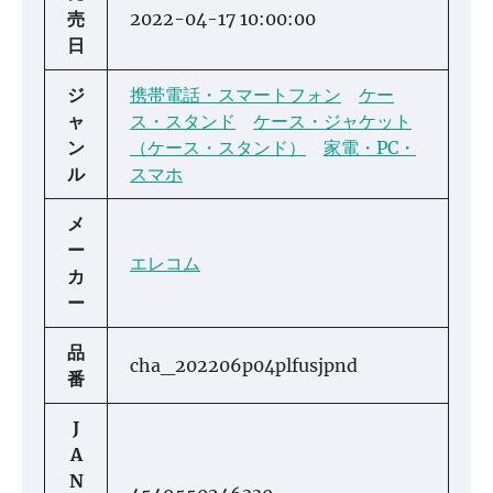
売
2022-04-17 10:00:00
日
ジ
携帯電話・スマートフォン
ケー
ャ
ス・スタンド
ケース・ジャケット
ン
（ケース・スタンド）
家電・PC・
ル
スマホ
メ
ー
エレコム
カ
ー
品
cha_202206p04plfusjpnd
番
J
A
N