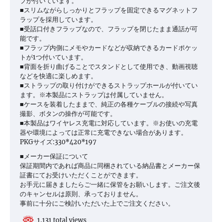
プが付いています。
■スリムながらしっかりとフラップを固定できるマグネットフ
ラップを採用しています。
■受話口付きフラップなので、フラップを閉じたまま通話が可
能です。
■フラップ内側にメモやカードなどが収納できるカードポケッ
トが1つ付いています。
■背面を折り曲げることでスタンドとして使用でき、動画視聴
などを快適に楽しめます。
■ストラップの取り付けができるストラップホールが付いてい
ます。※本製品にストラップは付属していません。
■ケースを装着したままで、純正の各種ケーブルの接続や写真
撮影、ボタンの操作が可能です。
■本製品はワイヤレス充電に対応しています。※お使いの充電
器や環境によっては正常に充電できない場合があります。
PKGサイズ:330*420*197
■メーカー保証について
保証期間内であれば商品に同梱されている納品書とメーカー保
証書にてお受けいただくことができます。
お手元に届きましたらご一緒に保管をお願いします。ご注文後
のキャンセルは原則、承っておりません。
事前に十分にご検討いただいた上でご注文ください。
1,131 total views