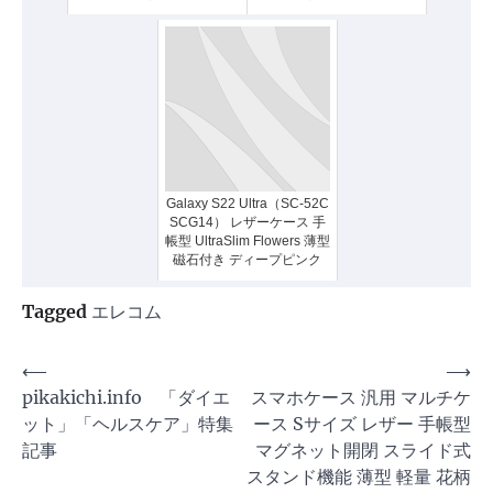
Galaxy S22 Ultra（SC-52C
SCG14） レザーケース 手
帳型 UltraSlim Flowers 薄型
磁石付き ディープピンク
Tagged
エレコム
投
⟵
⟶
pikakichi.info 「ダイエ
スマホケース 汎用 マルチケ
稿
ット」「ヘルスケア」特集
ース Sサイズ レザー 手帳型
ナ
記事
マグネット開閉 スライド式
ビ
スタンド機能 薄型 軽量 花柄