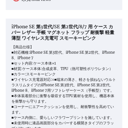
iPhone SE 第3世代/SE 第2世代/8/7 用 ケース カ
バー レザー 手帳 マグネット フラップ 耐衝撃 軽量
薄型 ワイヤレス充電可 スモーキーピンク
【商品仕様】
■対応機種:iPhone SE 第3世代、iPhone SE 第2世代、iPhone
8、iPhone 7
■セット内容:ケース本体×1
■材質:ケース本体:合成皮革、TPU（熱可塑性ポリウレタン）
■カラー:スモーキーピンク
■ワイヤレス充電器対応:○■端末の薄さ、軽さを損ねないウルト
ラスリムタイプのiPhone SE 第3世代、iPhone SE 第2世代、
iPhone 8、iPhone 7用ソフトレザーケース（手帳型）です。
■本体装着部分に衝撃を吸収するTPU素材を使用し、機器本体
を衝撃から守ります。
■コーナーにエアークッションを使用し、耐衝撃性を高めてい
ます。
■ケース内側に、愛らしいフラワープリントを施しています。
■未使用時に液晶画面部分をカバーする横開きタイプのフラッ