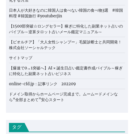
化する方法
日本人が大好きなのに韓国人は食べない韓国の食べ物3選 #韓国
料理 #韓国旅行 #youtuberjin
【1500部突破☆ロングセラー】稼ぎに特化した副業ネット占いの
バイブル～逆算タロット占いメール鑑定マニュアル～
【ビオルチア】「大人女性シャンプー」毛髪診断士と共同開発！
株式会社ソーシャルテック
サイトマップ
【爆速で0→1突破へ】AI × 誕生日占い鑑定書作成バイブル～稼ぎ
に特化した副業ネット占いビジネス
online-cfd.jp：記事リンク 202209
ドメイン取得からホームページ完成まで。ムームードメインな
ら“全部まとめて”安心スタート
タグ