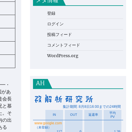
メタ情報
登録
ログイン
投稿フィード
コメントフィード
WordPress.org
AH
━━・
園があ
徒会長
兄と慕
た。そ
内の出
ある