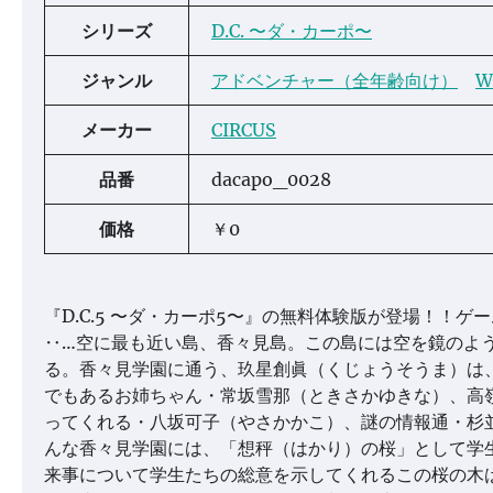
シリーズ
D.C. 〜ダ・カーポ〜
ジャンル
アドベンチャー（全年齢向け）
W
メーカー
CIRCUS
品番
dacapo_0028
価格
￥0
『D.C.5 〜ダ・カーポ5〜』の無料体験版が登場！！
‥…空に最も近い島、香々見島。この島には空を鏡のよ
る。香々見学園に通う、玖星創眞（くじょうそうま）は
でもあるお姉ちゃん・常坂雪那（ときさかゆきな）、高
ってくれる・八坂可子（やさかかこ）、謎の情報通・杉
んな香々見学園には、「想秤（はかり）の桜」として学
来事について学生たちの総意を示してくれるこの桜の木