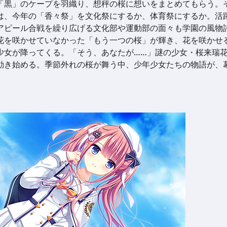
「黒」のケープを羽織り、想秤の桜に想いをまとめてもらう。
は、今年の「香々祭」を文化祭にするか、体育祭にするか。活
アピール合戦を繰り広げる文化部や運動部の面々も学園の風物
花を咲かせていなかった「もう一つの桜」が輝き、花を咲かせ
少女が降ってくる。「そう、あなたが……」謎の少女・桜来瑞
動き始める。季節外れの桜が舞う中、少年少女たちの物語が、