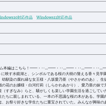
indows10対応作品
Windows11対応作品
ゲーム本編はこちら！━━・‥…━━・‥…━━・‥…━━・‥…
うに映す水鏡湖と、シンボルである桜の大樹の聳える香々見学
、幼馴染の腐れ縁な女王様・八坂愛乃亜（やさかめのあ）、生
嶺の花のお嬢様・白河灯莉（しらかわあかり）、愛乃亜の妹で
並（すぎなみ）らと、騒がしくも楽しい学園生活を過ごしてい
生たちに親しまれている、一本の不思議な桜の木がある。学園
は、お祭り好きな学生たちに重宝されていた。みんなが興味の