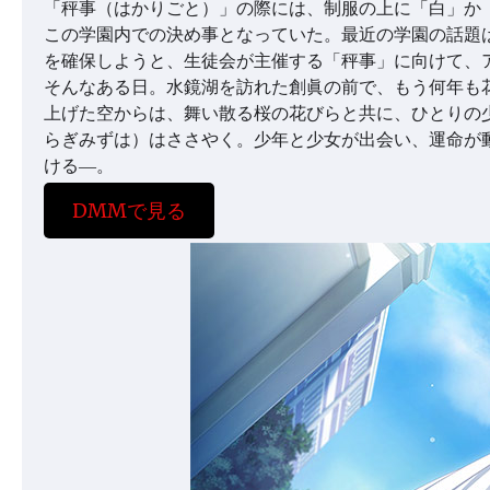
「秤事（はかりごと）」の際には、制服の上に「白」か
この学園内での決め事となっていた。最近の学園の話題
を確保しようと、生徒会が主催する「秤事」に向けて、
そんなある日。水鏡湖を訪れた創眞の前で、もう何年も
上げた空からは、舞い散る桜の花びらと共に、ひとりの
らぎみずは）はささやく。少年と少女が出会い、運命が
ける―。
DMMで見る