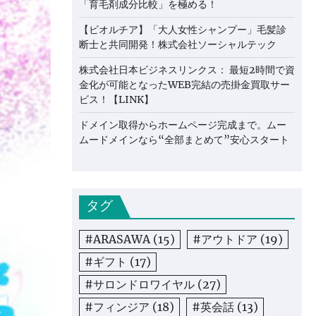
「育毛剤成分比較」を極める！
【ビオルチア】「大人女性シャンプー」毛髪診
断士と共同開発！株式会社ソーシャルテック
株式会社日本ビジネスリンクス： 最短2時間で資
金化が可能となったWEB完結の売掛金買取サー
ビス！【LINK】
ドメイン取得からホームページ完成まで。ムー
ムードメインなら“全部まとめて”安心スタート
タグ
#ARASAWA
(15)
#アウトドア
(19)
#ギフト
(17)
#サロンドロワイヤル
(27)
#フィンジア
(18)
#英会話
(13)