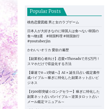
Popular Posts
桃色恋愛図鑑 男と女のラブゲーム
日本人が大好きなのに韓国人は食べない韓国の
食べ物3選 #韓国料理 #韓国旅行
#youtuberjin
かわいいオリカ 愛欲の遍歴
【副業初心者向け】恋愛×Threadsで月5万円！
スマホだけで収益化する方法
【爆速で0→1突破へ】AI × 誕生日占い鑑定書作
成バイブル～稼ぎに特化した副業ネット占いビ
ジネス
【1500部突破☆ロングセラー】稼ぎに特化した
副業ネット占いのバイブル～逆算タロット占い
メール鑑定マニュアル～