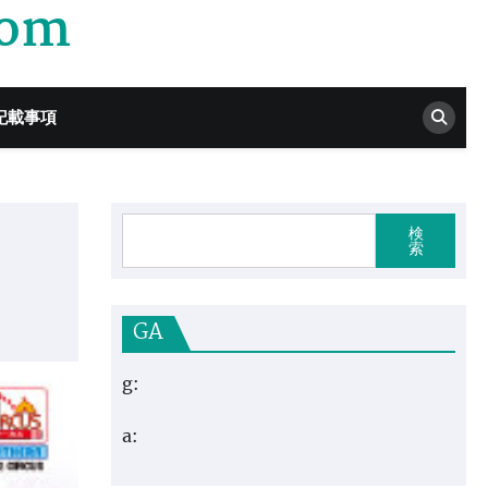
com
記載事項
検
索
GA
g:
a: