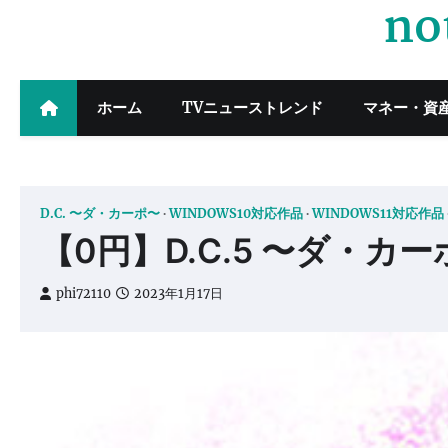
no
Skip
to
content
ホーム
TVニューストレンド
マネー・資
D.C. 〜ダ・カーポ〜
WINDOWS10対応作品
WINDOWS11対応作品
【0円】D.C.5 〜ダ・カー
phi72110
2023年1月17日