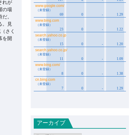
それが
躍の場
詩だ。
る。見
花（さく
幕を開
アーカイブ