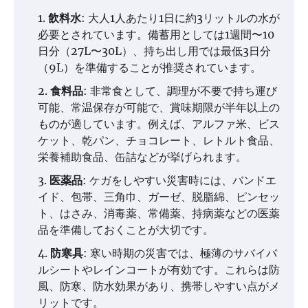
飲料水
: 大人1人あたり1日に約3リットルの水が
必要とされています。備蓄用としては1週間〜10
日分（27L〜30L）、持ち出し用では最低3日分
（9L）を準備することが推奨されています​​。
食料品
: 非常食として、調理が不要で持ち運び
可能、常温保存が可能で、賞味期限が半年以上の
ものが適しています。例えば、アルファ米、ビス
ケット、乾パン、チョコレート、レトルト食品、
栄養補助食品、缶詰などが挙げられます​​。
医薬品
: ケガをしやすい災害時には、バンドエ
イド、包帯、三角巾、ガーゼ、脱脂綿、ピンセッ
ト、はさみ、消毒薬、常備薬、持病薬などの医薬
品を準備しておくことが大切です​​。
防寒具
: 寒い時期の災害では、極薄のサバイバ
ルシートやレインコートが有効です。これらは防
風、防寒、防水効果があり、携帯しやすい点がメ
リットです​​。