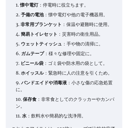
懐中電灯
：停電時に役立ちます。
予備の電池
：懐中電灯や他の電子機器用。
非常用ブランケット
：保温や避難時に使用。
簡易トイレセット
：災害時の衛生用品。
ウェットティッシュ
：手や物の清掃に。
ガムテープ
：様々な修理や固定に。
ビニール袋
：ゴミ袋や防水用の袋として。
ホイッスル
：緊急時に人の注意を引くため。
バンドエイドや消毒液
：小さな傷の応急処置
に。
保存食
：非常食としてのクラッカーやカンパ
ン。
水
：飲料水や簡易的な洗浄用。