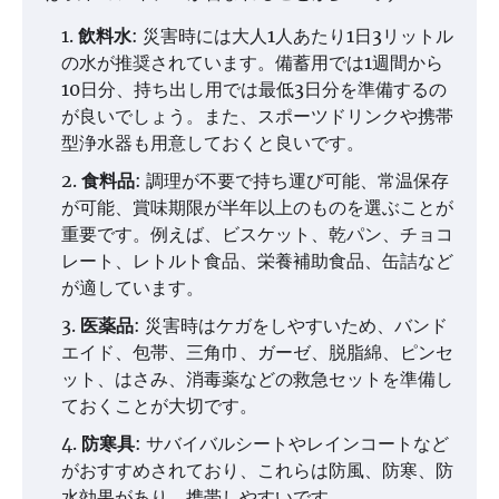
飲料水
: 災害時には大人1人あたり1日3リットル
の水が推奨されています。備蓄用では1週間から
10日分、持ち出し用では最低3日分を準備するの
が良いでしょう。また、スポーツドリンクや携帯
型浄水器も用意しておくと良いです​​。
食料品
: 調理が不要で持ち運び可能、常温保存
が可能、賞味期限が半年以上のものを選ぶことが
重要です。例えば、ビスケット、乾パン、チョコ
レート、レトルト食品、栄養補助食品、缶詰など
が適しています​​。
医薬品
: 災害時はケガをしやすいため、バンド
エイド、包帯、三角巾、ガーゼ、脱脂綿、ピンセ
ット、はさみ、消毒薬などの救急セットを準備し
ておくことが大切です​​。
防寒具
: サバイバルシートやレインコートなど
がおすすめされており、これらは防風、防寒、防
水効果があり、携帯しやすいです​​。