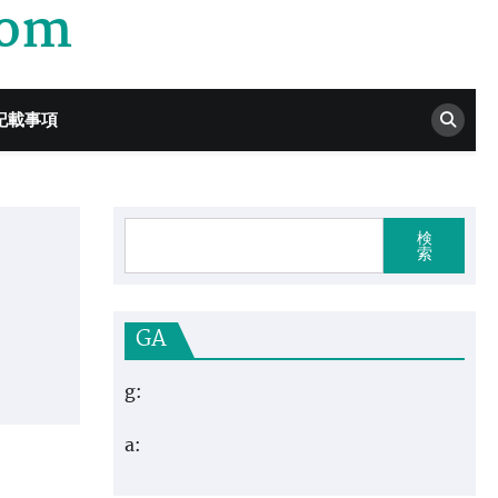
com
記載事項
検
索
GA
g:
a: