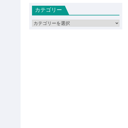
カ
カテゴリー
イ
ブ
カ
テ
ゴ
リ
ー