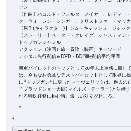
【製作総指揮】トミー・ハーパー、ダナ・ゴールドバ
ソン
【作曲】ハロルド・フォルターメイヤー、レディー・
ク・ウォーレン・シンガー、クリストファー・マッカ
【原作(キャラクター)】ジム・キャッシュ、ジャッ
【ストーリー】ペーター・クレイグ、ジャスティン・
トップガンジャンル
アクション（映画）旅・冒険（映画）キーワード
デジタル先行配信＆DVD・BD同時配信平均評価
海軍パイロットのトップとして30年以上軍務に服して
は、今もなお勇敢なテストパイロットとして限界に挑
に“トップガン”に戻ったマーヴェリックは、過去の
子ブラッドショー大尉(マイルズ・テーラー)と対峙
れる特殊任務に挑む時、激しい対立が起こる。
*
*
ユーザーレビュー