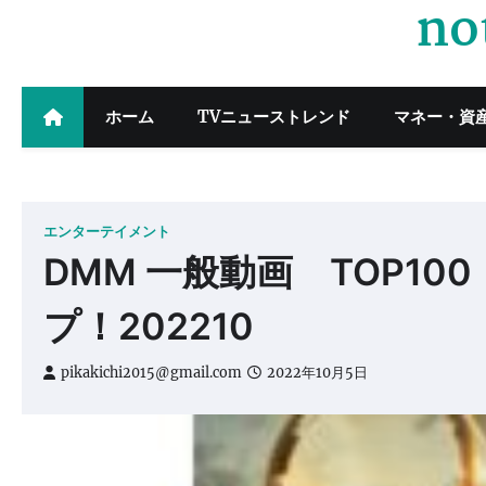
no
Skip
to
content
ホーム
TVニューストレンド
マネー・資
エンターテイメント
DMM 一般動画 TOP1
プ！202210
pikakichi2015@gmail.com
2022年10月5日