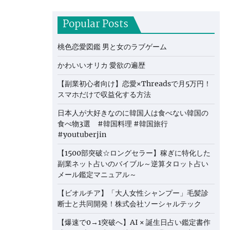
Popular Posts
桃色恋愛図鑑 男と女のラブゲーム
かわいいオリカ 愛欲の遍歴
【副業初心者向け】恋愛×Threadsで月5万円！
スマホだけで収益化する方法
日本人が大好きなのに韓国人は食べない韓国の
食べ物3選 #韓国料理 #韓国旅行
#youtuberjin
【1500部突破☆ロングセラー】稼ぎに特化した
副業ネット占いのバイブル～逆算タロット占い
メール鑑定マニュアル～
【ビオルチア】「大人女性シャンプー」毛髪診
断士と共同開発！株式会社ソーシャルテック
【爆速で0→1突破へ】AI × 誕生日占い鑑定書作