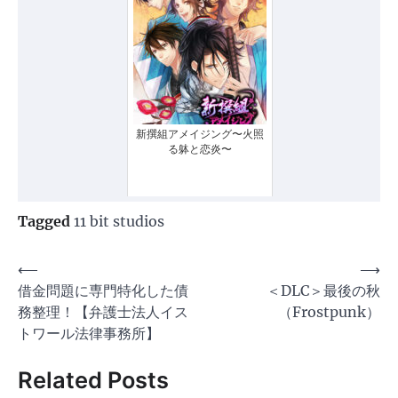
新撰組アメイジング〜火照
る躰と恋炎〜
Tagged
11 bit studios
投
⟵
⟶
借金問題に専門特化した債
＜DLC＞最後の秋
稿
務整理！【弁護士法人イス
（Frostpunk）
ナ
トワール法律事務所】
ビ
Related Posts
ゲ