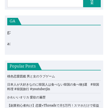
検
索
GA
g:
a:
Popular Posts
桃色恋愛図鑑 男と女のラブゲーム
日本人が大好きなのに韓国人は食べない韓国の食べ物3選 #韓国
料理 #韓国旅行 #youtuberjin
かわいいオリカ 愛欲の遍歴
【副業初心者向け】恋愛×Threadsで月5万円！スマホだけで収益