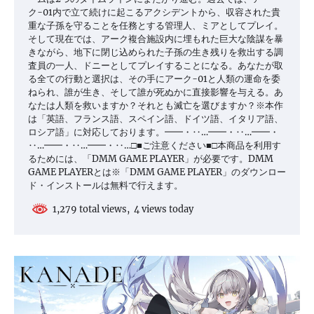
ク-01内で立て続けに起こるアクシデントから、収容された貴
重な子孫を守ることを任務とする管理人、ミアとしてプレイ。
そして現在では、アーク複合施設内に埋もれた巨大な陰謀を暴
きながら、地下に閉じ込められた子孫の生き残りを救出する調
査員の一人、ドニーとしてプレイすることになる。あなたが取
る全ての行動と選択は、その手にアーク-01と人類の運命を委
ねられ、誰が生き、そして誰が死ぬかに直接影響を与える。あ
なたは人類を救いますか？それとも滅亡を選びますか？※本作
は「英語、フランス語、スペイン語、ドイツ語、イタリア語、
ロシア語」に対応しております。━━・‥…━━・‥…━━・
‥…━━・‥…━━・‥…□■ご注意ください■□本商品を利用す
るためには、「DMM GAME PLAYER」が必要です。DMM
GAME PLAYERとは※「DMM GAME PLAYER」のダウンロー
ド・インストールは無料で行えます。
1,279 total views, 4 views today