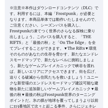
※注意※本作はダウンロードコンテンツ（DLC）で
す。利用するには、本編「Frostpunk」が必要と
なります。本商品単体では動作いたしませんので、
ご注意ください。シーズンパスを購入し、
Frostpunkの凍てつく世界のさらなる探検に乗り
出しましょう。このパスを購入すると、「THE
RIFTS」と「最後の秋」と「On The Edge」を全
てプレイすることができます。▼The Rifts▼環境
そのものがあなたの生存を脅かす、新たなエンドレ
スモードマップで、新たなレベルに挑戦しましょ
う。新たなゲームプレイメカニックで峡谷を渡れ
ば、新しいエリアにアクセスできます。街を広げ、
迫りくる破滅から住民たちを救いましょう！ユニー
クな新登場のエンドレスモードマップ建設可能な建
物を新たに追加新しいゲームプレイメカニック▼最
後の秋▼最後の秋はFrostpunk世界のターニング
ポイントだ。氷の膜が地球を覆ってしまうより以前
に113番地区で次々と起こる事件、さらにジェネレ