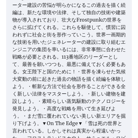
ーター建設の苦悩が明らかになるこの過去を描く続
編は、新たな環境や法律、そして独自の技術や建築
物が導入されており、壮大なFrostpunkの世界を
さらに拡げてくれる。これらを駆使して、慣習に囚
われずに社会と街を形作っていこう。世界一画期的
な技術を用いたジェネレーターの建設に取り組むエ
ンジニアの集団を率いるには、非常事態に合わせた
戦略が必要とされる。113番地区のリーダーとし
て、最善を願いつつも、最悪に備えておく必要もあ
る。女王陛下と国のために！・世界を凍らせた気候
大変動の前に起きた過去の物語を描く続編を体験し
よう。・斬新な方法で社会を形作ることができる全
く新しい法律をマスターしよう。・新しい建物を建
設しよう。・素晴らしい蒸気駆動のテクノロジーを
発見しよう。・高度な戦略を用いて生き延びよ
う。・まだ雪に覆われていない美しい新エリアを掘
り下げよう。▼On The Edge▼「雪は死の世界と
言われている。しかしそれは真実から程遠いかっ
た。」フロストランドスカウト サミュエル・ロビ