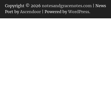
リ
Copyright © 2026
notesandgracenotes.com
| News
ー
Port by
Ascendoor
| Powered by
WordPress
.