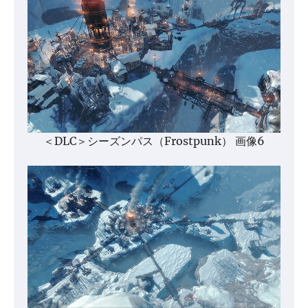
＜DLC＞シーズンパス（Frostpunk） 画像6