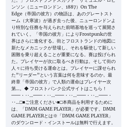
ンソン（ニューロンドン、1887）On The
Edge（帝国の彼方）の物語は、あのグレートスト
ーム（大寒波）が過ぎ去った後、ニューロンドンよ
り特別な任務を与えられた前哨基地を巡って展開さ
れていく。「帝国の彼方」によりFrostpunkの世
界はさらに進化する。街とフロストランドの地図に
新たなメカニックが登場し、それを駆使して新しい
困難を乗り超えることが重要になる。賽は投げられ
た。プレイヤーが次に取るべき行動は。そして街の
人々に待ち受ける運命とは。プレイヤーに課せられ
た”リーダー”という言葉は何を意味するのか。最
終章「帝国の彼方」で人類の運命はプレイヤー次
第…。◆ フロストパンク公式サイトはこちら！
━━・‥…━━・‥…━━・‥…━━・‥…━━・
‥…□■ご注意ください■□本商品を利用するために
は、「DMM GAME PLAYER」が必要です。DMM
GAME PLAYERとは※「DMM GAME PLAYER」
のダウンロード・インストールは無料で行えます。