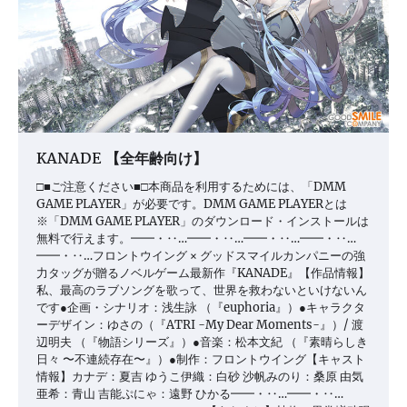
KANADE 【全年齢向け】
□■ご注意ください■□本商品を利用するためには、「DMM
GAME PLAYER」が必要です。DMM GAME PLAYERとは
※「DMM GAME PLAYER」のダウンロード・インストールは
無料で行えます。━━・‥…━━・‥…━━・‥…━━・‥…
━━・‥…フロントウイング × グッドスマイルカンパニーの強
力タッグが贈るノベルゲーム最新作『KANADE』【作品情報】
私、最高のラブソングを歌って、世界を救わないといけないん
です●企画・シナリオ：浅生詠 （『euphoria』）●キャラクタ
ーデザイン：ゆさの（『ATRI -My Dear Moments-』）/ 渡
辺明夫 （『物語シリーズ』）●音楽：松本文紀 （『素晴らしき
日々 〜不連続存在〜』）●制作：フロントウイング【キャスト
情報】カナデ：夏吉 ゆうこ伊織：白砂 沙帆みのり：桑原 由気
亜希：青山 吉能ぷにゃ：遠野 ひかる━━・‥…━━・‥…