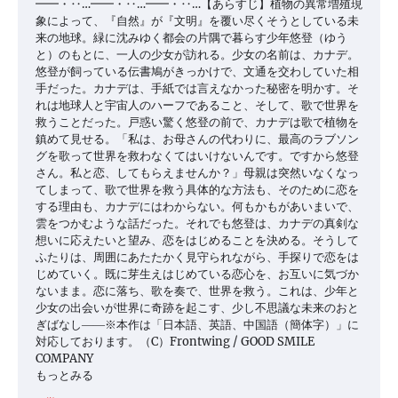
━━・‥…━━・‥…━━・‥…【あらすじ】植物の異常増殖現
象によって、『自然』が『文明』を覆い尽くそうとしている未
来の地球。緑に沈みゆく都会の片隅で暮らす少年悠登（ゆう
と）のもとに、一人の少女が訪れる。少女の名前は、カナデ。
悠登が飼っている伝書鳩がきっかけで、文通を交わしていた相
手だった。カナデは、手紙では言えなかった秘密を明かす。そ
れは地球人と宇宙人のハーフであること、そして、歌で世界を
救うことだった。戸惑い驚く悠登の前で、カナデは歌で植物を
鎮めて見せる。「私は、お母さんの代わりに、最高のラブソン
グを歌って世界を救わなくてはいけないんです。ですから悠登
さん。私と恋、してもらえませんか？」母親は突然いなくなっ
てしまって、歌で世界を救う具体的な方法も、そのために恋を
する理由も、カナデにはわからない。何もかもがあいまいで、
雲をつかむような話だった。それでも悠登は、カナデの真剣な
想いに応えたいと望み、恋をはじめることを決める。そうして
ふたりは、周囲にあたたかく見守られながら、手探りで恋をは
じめていく。既に芽生えはじめている恋心を、お互いに気づか
ないまま。恋に落ち、歌を奏で、世界を救う。これは、少年と
少女の出会いが世界に奇跡を起こす、少し不思議な未来のおと
ぎばなし――※本作は「日本語、英語、中国語（簡体字）」に
対応しております。（C）Frontwing / GOOD SMILE
COMPANY
もっとみる