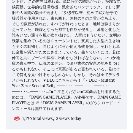
ントだ。 この世界は終わる。単に時間の問題だった。極端な気
候変動、世界的な経済危機、致命的なパンデミック、そして新
旧の大国間の緊張の高まり。1945年以来、初めて武力紛争で
核兵器が使用された。東も西も、無数のきのこ雲が立ち上り、
そして静寂が訪れた。すべてが終わったとき、地球は静まりか
えっていた。廃虚となった都市を自然が侵食し、墓場と化した
誰もいない通りを風が吹き抜ける。 人間はもういない。文明の
残骸を集めているのはミュータントだ。変異した人型の生き物
も全くの動物も、同じように何か使える物を探し、それとも単
に空腹を満たすためにさまよっている。生きていくには、君は
仲間と共にゾーンの探検に出向かなければならない。いつか地
獄の真ん中で、伝説のエデン、つまり古代の安息の地を見つけ
るかもしれない。そこには真実があると言われている。君はそ
こで答えを見つけるかもしれない。しかし、それは全てデタラ
メかもしれない。▼DLCはこちらから！「＜DLC＞Mutant
Year Zero: Seed of Evil」━━・‥…━━・‥…━━・‥…
━━・‥…━━・‥…□■ご注意ください■□本商品を利用するた
めには、「DMM GAME PLAYER」が必要です。DMM GAME
PLAYERとは ※「DMM GAME PLAYER」のダウンロード・イ
ンストールは無料で行えます。
1,170 total views, 2 views today