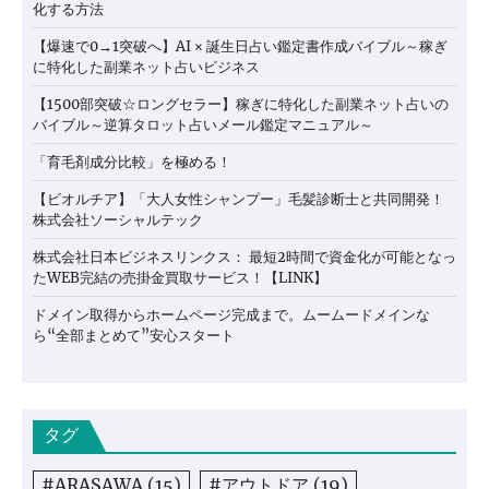
化する方法
【爆速で0→1突破へ】AI × 誕生日占い鑑定書作成バイブル～稼ぎ
に特化した副業ネット占いビジネス
【1500部突破☆ロングセラー】稼ぎに特化した副業ネット占いの
バイブル～逆算タロット占いメール鑑定マニュアル～
「育毛剤成分比較」を極める！
【ビオルチア】「大人女性シャンプー」毛髪診断士と共同開発！
株式会社ソーシャルテック
株式会社日本ビジネスリンクス： 最短2時間で資金化が可能となっ
たWEB完結の売掛金買取サービス！【LINK】
ドメイン取得からホームページ完成まで。ムームードメインな
ら“全部まとめて”安心スタート
タグ
#ARASAWA
(15)
#アウトドア
(19)