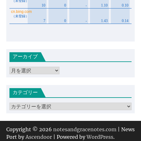
アーカイブ
ア
ー
カ
カテゴリー
イ
ブ
カ
テ
ゴ
リ
Copyright © 2026
notesandgracenotes.com
| News
ー
Port by
Ascendoor
| Powered by
WordPress
.