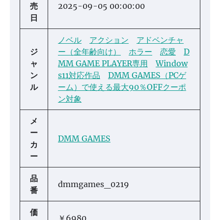
売
2025-09-05 00:00:00
日
ノベル
アクション
アドベンチャ
ジ
ー（全年齢向け）
ホラー
恋愛
D
ャ
MM GAME PLAYER専用
Window
ン
s11対応作品
DMM GAMES（PCゲ
ル
ーム）で使える最大90％OFFクーポ
ン対象
メ
ー
DMM GAMES
カ
ー
品
dmmgames_0219
番
価
￥6980