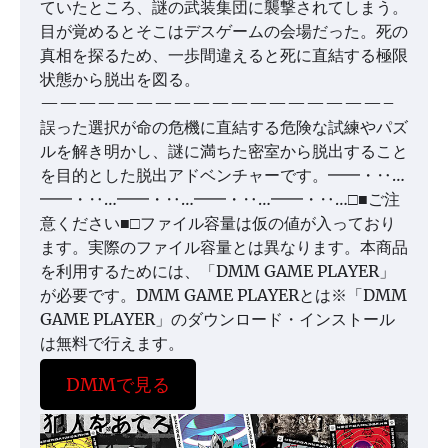
ていたところ、謎の武装集団に襲撃されてしまう。
目が覚めるとそこはデスゲームの会場だった。死の
真相を探るため、一歩間違えると死に直結する極限
状態から脱出を図る。
——————————————————–
誤った選択が命の危機に直結する危険な試練やパズ
ルを解き明かし、謎に満ちた密室から脱出すること
を目的とした脱出アドベンチャーです。━━・‥…
━━・‥…━━・‥…━━・‥…━━・‥…□■ご注
意ください■□ファイル容量は仮の値が入っており
ます。実際のファイル容量とは異なります。本商品
を利用するためには、「DMM GAME PLAYER」
が必要です。DMM GAME PLAYERとは※「DMM
GAME PLAYER」のダウンロード・インストール
は無料で行えます。
DMMで見る