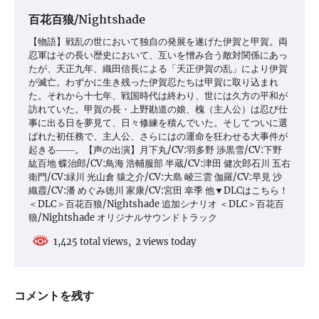
百花百狼/Nightshade
【物語】戦乱の世において独自の発展を遂げた伊賀と甲賀。両
忍軍はその長い歴史において、互いを憎み合う敵対関係にあっ
たが、天正九年、織田信長による「天正伊賀の乱」により伊賀
が滅亡。わずかに生き残った伊賀忍たちは甲賀に取り込まれ
た。それから十七年、戦国時代は終わり、世には久方の平和が
訪れていた。甲賀の長・上野勘道の娘、槐（主人公）は忍び仕
事に出る日を夢見て、日々修練を積んでいた。そしてついに選
ばれた初任務で、主人公、さらにはの運命を狂わせる大事件が
起きる――。【声の出演】月下丸/CV:羽多野 渉黒雪/CV:下野
紘百地 蝶治郎/CV:鳥海 浩輔服部 半蔵/CV:津田 健次郎石川 五右
衛門/CV:緑川 光山倉 猿之介/CV:大島 崚三雲 伽羅/CV:早見 沙
織霞/CV:潘 めぐみ徳川 家康/CV:宮田 幸季 他▼DLCはこちら！
＜DLC＞百花百狼/Nightshade 追加シナリオ ＜DLC＞百花百
狼/Nightshade オリジナルサウンドトラック
1,425 total views, 2 views today
コメントを残す