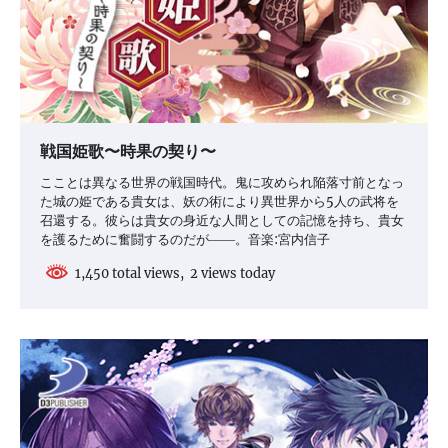
戦国姫歌〜時果の契り〜
こことは異なる世界の戦国時代。鬼に攻められ陥落寸前となっ
た城の姫である貴女は、妖の術により異世界から5人の武将を
召還する。彼らは貴女の身近な人間としての記憶を持ち、貴女
を護るために奮闘するのだが――。音楽:宮内信子
1,450 total views, 2 views today