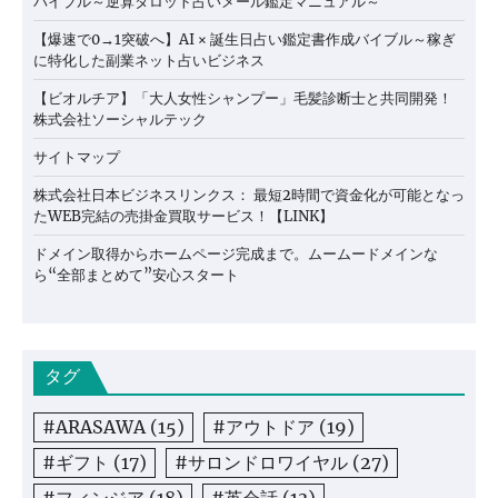
バイブル～逆算タロット占いメール鑑定マニュアル～
【爆速で0→1突破へ】AI × 誕生日占い鑑定書作成バイブル～稼ぎ
に特化した副業ネット占いビジネス
【ビオルチア】「大人女性シャンプー」毛髪診断士と共同開発！
株式会社ソーシャルテック
サイトマップ
株式会社日本ビジネスリンクス： 最短2時間で資金化が可能となっ
たWEB完結の売掛金買取サービス！【LINK】
ドメイン取得からホームページ完成まで。ムームードメインな
ら“全部まとめて”安心スタート
タグ
#ARASAWA
(15)
#アウトドア
(19)
#ギフト
(17)
#サロンドロワイヤル
(27)
#フィンジア
(18)
#英会話
(13)