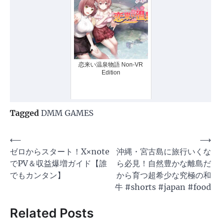
恋来い温泉物語 Non-VR
Edition
Tagged
DMM GAMES
投
⟵
⟶
ゼロからスタート！X×note
沖縄・宮古島に旅行いくな
稿
でPV＆収益爆増ガイド【誰
ら必見！自然豊かな離島だ
ナ
でもカンタン】
から育つ超希少な究極の和
ビ
牛 #shorts #japan #food
ゲ
Related Posts
ー