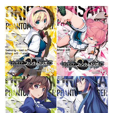
シ
ョ
ン