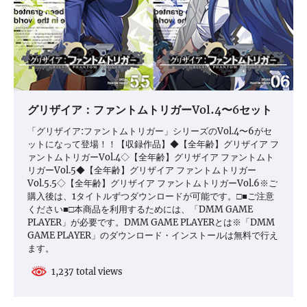
グリザイア：ファントムトリガーVol.4〜6セット
「グリザイア:ファントムトリガー」シリーズのVol.4〜6がセ
ットになって登場！！【収録作品】◆【全年齢】グリザイア フ
ァントムトリガーVol.4◇【全年齢】グリザイア ファントムト
リガーVol.5◆【全年齢】グリザイア ファントムトリガー
Vol.5.5◇【全年齢】グリザイア ファントムトリガーVol.6※ご
購入後は、1タイトルずつダウンロードが可能です。□■ご注意
ください■□本商品を利用するためには、「DMM GAME
PLAYER」が必要です。DMM GAME PLAYERとは※「DMM
GAME PLAYER」のダウンロード・インストールは無料で行え
ます。
1,237 total views