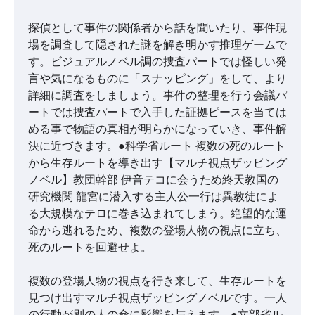
——————————————————–
探偵として事件の関係者から話を聞いたり、事件現
場を調査して隠された謎を解き明かす推理ゲームで
す。ビジュアルノベル調の捜査パートでは怪しい発
言や気になるものに「スナッピング」をして、より
詳細に調査をしましょう。事件の整理を行う会議パ
ートでは捜査パートで入手した証拠ピースを当ては
める事で物語の真相が明らかになっていき、事件解
決に近づきます。●科学省ルート 複数の死のルート
から生存ルートを導き出す【マルチ視点ザッピング
ノベル】教団幹部 伊音テコに会うため終天教国の
研究機関 龍宮に潜入する主人公一行は異教徒によ
る大規模なテロに巻き込まれてしまう。絶望的な運
命から逃れるため、複数の登場人物の視点に立ち、
死のルートを回避せよ。
——————————————————–
複数の登場人物の視点を行き来して、生存ルートを
見つけ出すマルチ視点ザッピングノベルです。一人
の行動が別の人の命に影響を与えます。●文部省ル