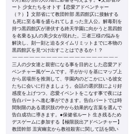
ート 少女たちをオトす【恋愛アドベンチャー
（？）】文部省にて教団幹部 黒四館仄に接触する
も死に至る毒を盛られてしまった主人公。解毒剤を
持つ黒四館仄が潜伏する終天学園に向かうと黒四館
を名乗る3人の美少女が現れた。三者三様の悩みを
解決し、刻一刻と迫るタイムリミットまでに本物の
黒四館仄を見つけ出すことはできるか！？
——————————————————–
三人の少女達と親密になる事を目的とした恋愛アド
ベンチャー風ゲームです。手がかりを基にマップ上
から居場所を推測して、学園内のどこかにいる彼女
たちに会いに行きましょう。会話の選択肢により好
感度を上げつつ、恋愛イベントをこなす事で夜には
告白パートへ進む事ができます。告白パートでは時
間制限のある選択肢の中から効果的な言葉を選んで
告白成功に導きます。●保健省ルート 生き残るため
デスゲームに参加する【極限脱出アドベンチャー】
教団幹部 丑寅幽玄から教祖殺害に関して話を聞い