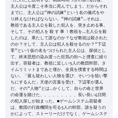
主人公は今度こそ本当に死んでしまう。だからそれ
までに、主人公は“神の試練”という名の儀式をや
り終えなければならない。“神の試練”…それは、
教祖である主人公を殺した犯人を、突き止める事。
そして、その犯人を 殺 す 事 ！教祖を…主人公を殺
したのは、果たして誰なのか？なぜ教祖は殺された
のか？そして、主人公は犯人を殺せるのか？“下辺
零”という仮の名をつけられた主人公は、探偵とし
て、終末思想の染み渡った狂気の街へと捜査に繰り
出す。容疑者は、教祖に近しい5人の教団幹部。タ
イムリミットまであと僅か。全員を捜査する時間は
ない。「最も疑わしい人物を選び、そいつを狙い撃
ちにするんだ」天使の言葉を受け、下辺零が選ん
だ、その“人物”とは…かくして、自らの命と世界
の命運を賭けた、、、、、、、、、長い長い4日間
の犯人探しが始まった。■ゲームシステム容疑者
は、教団の行政機関を司る5人の幹部。誰を疑うの
かによって、ストーリーだけでなく、ゲームシステ