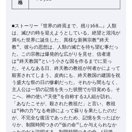
格
■ストーリー『世界の終焉まで、残り168…』人類
は、滅びの時を迎えようとしている。絶望と混沌が
満ちた世界に誕生した、異様な新興宗教“終天
教”。彼らの思想は、人類の滅亡を待ち望む事だっ
た。この宗教は爆発的な広がりを見せ、信者達
は“終天教国”という小さな国を作るまでに至っ
た。そんなある日、終天教の教祖が何者かによって
殺害されてしまう。皮肉にも、終天教国の建国を祝
う盛大な祭の日の惨劇だった。それから間もなく、
主人公は一切の記憶を失った状態でが目覚める。そ
こへ、神の使い“天使”を自称する2人組が訪れ、
「あなたこそが、殺された教祖だ」と言い、教祖
は“神の力”なる奇跡によって蘇りを果たしたのだ
が、不完全な復活であったため、記憶を失ったばか
りか、制限時間つきの“仮の命”しか与えられなか
ったのだと説明する。制限時間つきの命…4日後、