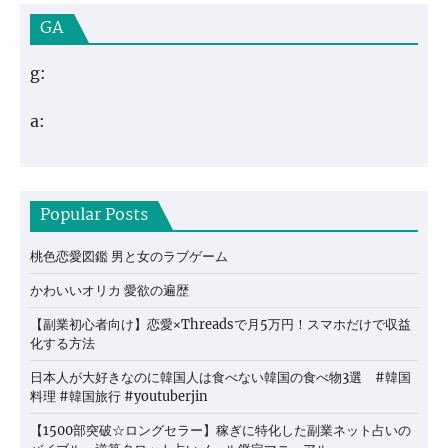
GA
g:
a:
Popular Posts
桃色恋愛図鑑 男と女のラブゲーム
かわいいオリカ 愛欲の遍歴
【副業初心者向け】恋愛×Threadsで月5万円！スマホだけで収益
化する方法
日本人が大好きなのに韓国人は食べない韓国の食べ物3選 #韓国
料理 #韓国旅行 #youtuberjin
【1500部突破☆ロングセラー】稼ぎに特化した副業ネット占いの