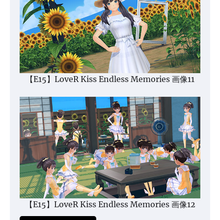
【E15】LoveR Kiss Endless Memories 画像11
【E15】LoveR Kiss Endless Memories 画像12