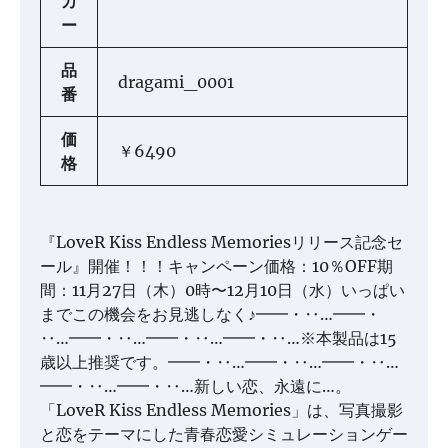
カ
ー
品
dragami_0001
番
価
￥6490
格
『LoveR Kiss Endless Memoriesリリース記念セ
ール』開催！！！キャンペーン価格：10％OFF期
間：11月27日（木）0時〜12月10日（水）いっぱい
までこの機会をお見逃しなく♪━━・‥…━━・
‥…━━・‥…━━・‥…━━・‥…※本製品は15
歳以上推奨です。━━・‥…━━・‥…━━・‥…
━━・‥…━━・‥…新しい恋、永遠に…。
「LoveR Kiss Endless Memories」は、写真撮影
と恋をテーマにした青春恋愛シミュレーションゲー