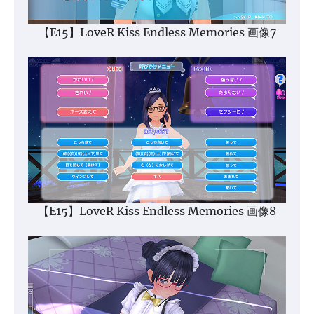
【E15】LoveR Kiss Endless Memories 画像7
【E15】LoveR Kiss Endless Memories 画像8