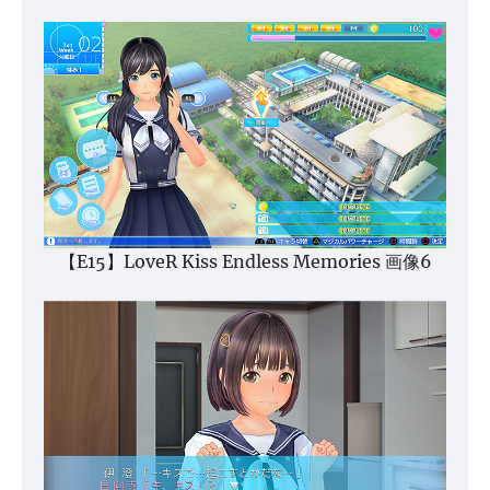
【E15】LoveR Kiss Endless Memories 画像6