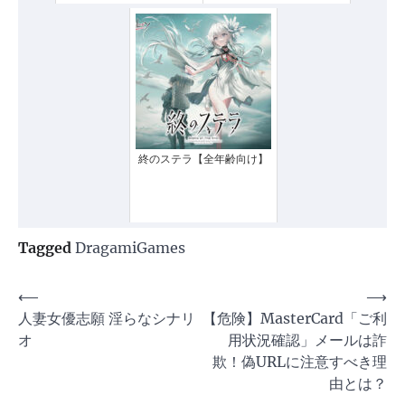
終のステラ【全年齢向け】
Tagged
DragamiGames
投
⟵
⟶
人妻女優志願 淫らなシナリ
【危険】MasterCard「ご利
稿
オ
用状況確認」メールは詐
ナ
欺！偽URLに注意すべき理
ビ
由とは？