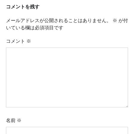
ゲ
コメントを残す
ー
シ
メールアドレスが公開されることはありません。
※
が付
ョ
いている欄は必須項目です
ン
コメント
※
名前
※